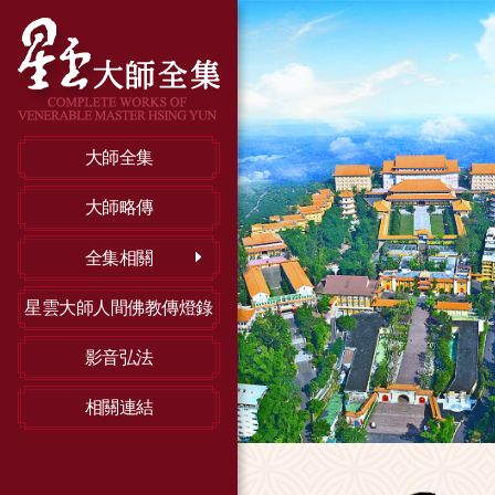
大師全集
大師略傳
全集相關
星雲大師人間佛教傳燈錄
影音弘法
相關連結