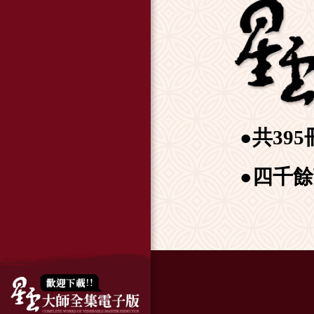
●共395
●四千