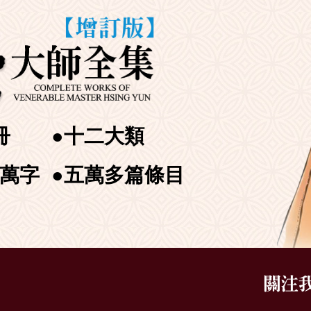
冊
●十二大類
餘萬字
●五萬多篇條目