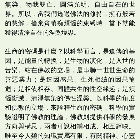
無染、物我雙亡、圓滿光明、自由自在的世
界。所以，當我們透過佛法的修持，擁有般若
的慧解，捨棄貪瞋痴煩惱的束縛時，當下就能
獲得清淨自在的涅槃境界。
生命的密碼是什麼？以科學而言，是遺傳的基
因，是能量的轉換，是生物的演化，是入世的
苦樂。站在佛教的立場，是串聯一世世生命的
善惡業力；是造因感果、生死相續的因果輪
迴；是相依相存、同體共生的性空緣起；是煩
惱斷滅、清淨無染的佛性涅槃。以科學的角度
和佛教的立場，來詮釋生命的密碼，科學的實
驗證明了佛教的理論，佛教則提供科學的發展
方向與構思，兩者可說相輔相成、相互輝映。
唯至今人類的知識實屬有限，有關精神、心靈