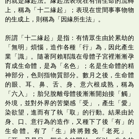
的就是緣起法。緣起法表現在有情生命的流轉
上，稱為「十二緣起」；表現在世間事事物物
的生成上，則稱為「因緣所生法」。
所謂「十二緣起」是指：有情眾生由於累劫的
「無明」煩惱，造作各種「行」為，因此產生
業「識」。隨著阿賴耶識在母體子宮裡漸漸孕
育成生命體，是為「名色」；名是生命體的精
神部分，色則指物質部分。數月之後，生命體
的眼、耳、鼻、舌、身、意六根成熟，稱為
「六入」；胎兒脫離母體後漸漸開始接「觸」
外境，並對外界的苦樂感「受」，產生「愛」
染欲望，進而有了執「取」的行動。結果由於
身、口、意行為的造作，又種下了後「有」的
生命體。有了「生」終將難免「老死」，