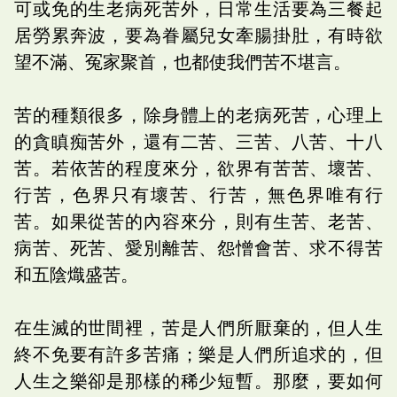
可或免的生老病死苦外，日常生活要為三餐起
居勞累奔波，要為眷屬兒女牽腸掛肚，有時欲
望不滿、冤家聚首，也都使我們苦不堪言。
苦的種類很多，除身體上的老病死苦，心理上
的貪瞋痴苦外，還有二苦、三苦、八苦、十八
苦。若依苦的程度來分，欲界有苦苦、壞苦、
行苦，色界只有壞苦、行苦，無色界唯有行
苦。如果從苦的內容來分，則有生苦、老苦、
病苦、死苦、愛別離苦、怨憎會苦、求不得苦
和五陰熾盛苦。
在生滅的世間裡，苦是人們所厭棄的，但人生
終不免要有許多苦痛；樂是人們所追求的，但
人生之樂卻是那樣的稀少短暫。那麼，要如何