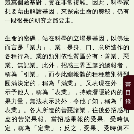
幾萬個鹼基對，實在非常複雜。因此，科學家
想要藉由解讀基因，來探索生命的奧秘，仍有
一段很長的研究之路要走。
生命的密碼，站在科學的立場是基因，以佛法
而言是「業力」。業，是身、口、意所造作的
各種行為。業的類別依性質區分有：善業、惡
業、無記業。此外，招感三界五趣的總報者，
稱為「引業」，而令此總報體的種種差別得到
圓滿決定的，稱為「滿業」。又表現在外，能
書
示予他人，稱為「表業」，持續潛隱於內的業
目
果力量，無法表示於外，令他了知，稱為「無
錄
表業」。各人所造的善惡諸業，往後必招感相
應的苦樂果報。當招感果報的受果、受時俱
定，稱為「定業」；反之，受果、受時俱不