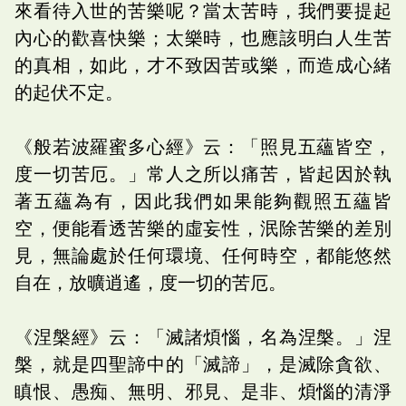
來看待入世的苦樂呢？當太苦時，我們要提起
內心的歡喜快樂；太樂時，也應該明白人生苦
的真相，如此，才不致因苦或樂，而造成心緒
的起伏不定。
《般若波羅蜜多心經》云：「照見五蘊皆空，
度一切苦厄。」常人之所以痛苦，皆起因於執
著五蘊為有，因此我們如果能夠觀照五蘊皆
空，便能看透苦樂的虛妄性，泯除苦樂的差別
見，無論處於任何環境、任何時空，都能悠然
自在，放曠逍遙，度一切的苦厄。
《涅槃經》云：「滅諸煩惱，名為涅槃。」涅
槃，就是四聖諦中的「滅諦」，是滅除貪欲、
瞋恨、愚痴、無明、邪見、是非、煩惱的清淨