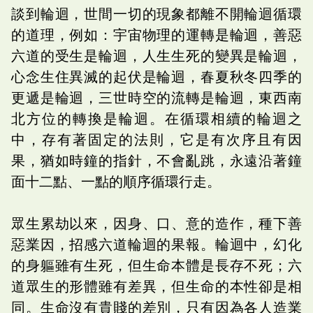
談到輪迴，世間一切的現象都離不開輪迴循環
的道理，例如：宇宙物理的運轉是輪迴，善惡
六道的受生是輪迴，人生生死的變異是輪迴，
心念生住異滅的起伏是輪迴，春夏秋冬四季的
更遞是輪迴，三世時空的流轉是輪迴，東西南
北方位的轉換是輪迴。在循環相續的輪迴之
中，存有著固定的法則，它是有次序且有因
果，猶如時鐘的指針，不會亂跳，永遠沿著鐘
面十二點、一點的順序循環行走。
眾生累劫以來，因身、口、意的造作，種下善
惡業因，招感六道輪迴的果報。輪迴中，幻化
的身軀雖有生死，但生命本體是長存不死；六
道眾生的形體雖有差異，但生命的本性卻是相
同。生命沒有貴賤的差別，只有因為各人造業