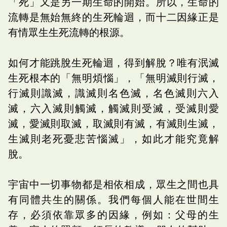
「死」又是另一期生命的開始。所以，生命的
流轉是無始無終的生死輪迴，而十二因緣正是
有情眾生生死流轉的根源。
如何才能跳脫生死輪迴，得到解脫？唯有泯滅
生死根本的「無明煩惱」，「無明滅則行滅，
行滅則識滅，識滅則名色滅，名色滅則六入
滅，六入滅則觸滅，觸滅則受滅，受滅則愛
滅，愛滅則取滅，取滅則有滅，有滅則生滅，
生滅則老死憂悲苦惱滅」，如此才能究竟解
脫。
宇宙中一切事物都是相依相成，眾生之間也具
有同體共生的關係。我們每個人能在世間生
存，必須依靠眾多的因緣，例如：父母的生