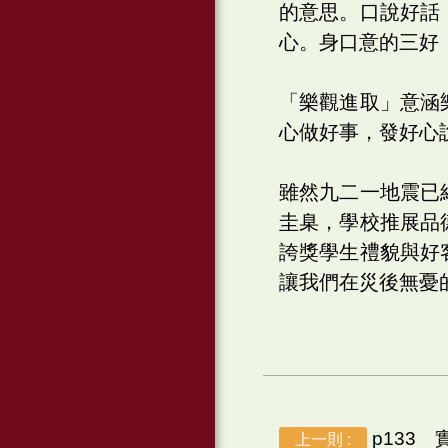
的意思。口說好話
心。身口意的三好
「樂觀進取」意涵
心做好事，發好心
雖然九二一地震已
圭臬，學校推展品
誇獎學生禮貌與好
讓我們在災後無憂
p133
上一則 :