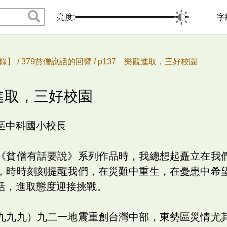
亮度:
字
錄】 /
379貧僧說話的回響 /
p137 樂觀進取，三好校園
觀進取，三好校園
區中科國小校長
《貧僧有話要說》系列作品時，我總想起矗立在我
，時時刻刻提醒我們，在災難中重生，在憂患中希
活，進取態度迎接挑戰。
九九九）九二一地震重創台灣中部，東勢區災情尤