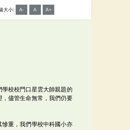
級大小:
A-
A
A+
們學校校門口星雲大師親題的
望，儘管生命無常，我們仍要
其慘重，我們學校中科國小亦