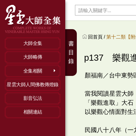
回首頁 /
第十二類【附
書
大師全集
目
p137 樂
大師略傳
錄
全集相關
顏福南／台中東勢
星雲大師人間佛教傳燈錄
當我閱讀星雲大師
影音弘法
「樂觀進取」大石
以樂觀心情面對生
相關連結
民國八十八年（一