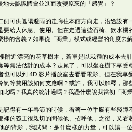
慢地去認識體會並進而改變原來的「感覺」？
二側可供遮陽避雨的走廊往本館方向走，沿途設有
是要給人休息、使用。但在走過這些石椅、飲水機
麼樣的含義？如果從「商業」模式或經營的角度去
樓附近漂亮的花草樹木，若單是以栽種的成本去
護等無法估計的成本？走累了，可以坐在樹下享受
者也可以到 4D 影片播放室去看看電影。但在我享
冷氣等費用該如何支應啊？或許，我可以解釋，那
如此嗎？我真的統計過嗎？我憑什麼說我當初「商
是記得有一年春節的時候，看著一位手腳有些殘障
那裡的義工很親切的問候他、招呼他，之後，又看
他的背影，我試問：是什麼樣的力量，可以讓一