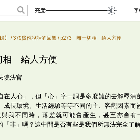
亮度:
字
錄】 /
379貧僧說話的回響 /
p273 離一切相 給人方便
一切相 給人方便
法院法官
自在人心」，但「心」字一詞是多麼難的去解釋清
、成長環境、生活經驗等等不同的主、客觀因素而
法與我不同時，落差就可能會產生，甚至亦會有
的「非」嗎？這中間是否有些是我們所無法完全了