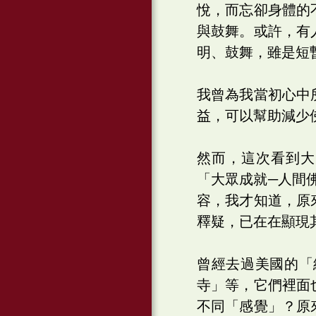
悅，而忘卻身體的
與鼓舞。或許，有
明、鼓舞，雖是短
我曾為我當初心中
益，可以幫助減少
然而，這次看到大
「大眾成就─人間
容，我才知道，原
釋疑，已在在顯現
曾經去過美國的「
寺」等，它們裡面
不同「感覺」？原