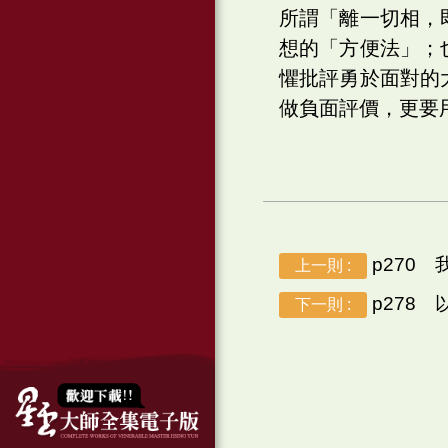
所謂「離一切相，
想的「方便法」；
懼批評勇於面對的
做負面評價，更要
p270
上一則 :
p278
下一則 :