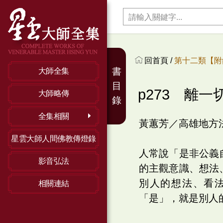
回首頁 /
第十二類【附
書
大師全集
目
p273 離
大師略傳
錄
全集相關
黃蕙芳／高雄地方
星雲大師人間佛教傳燈錄
人常說「是非公義
影音弘法
的主觀意識、想法
別人的想法、看
相關連結
「是」，就是別人