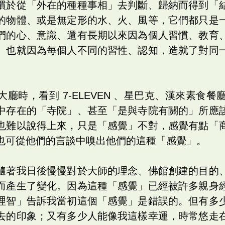
慣於從「外在的種種事相」去判斷、歸納而得到「
的物體、或是無定形的水、火、風等，它們都只是
們的心、意識、還有長期以來因為個人習慣、教育
。也就因為每個人不同的習性、認知，造就了對同
廳時，看到 7-ELEVEN 、星巴克、漢來素食
中存在的「寺院」、甚至「是與寺院有關的」所應
也難以說得上來，只是「感覺」不對，感覺有點「
也可從他們的言談中嗅出他們的這種「感覺」。
隨著我日後慢慢對於大師的理念、佛館創建的目的
而產生了變化。因為這種「感覺」已經被許多親身
理智」告訴我當初這個「感覺」是錯誤的。但有多
去的印象；又有多少人能像我這樣幸運，時常悠走