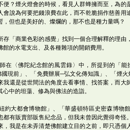
不便？煙火燈會的時候，看見人群蜂擁而至，為的
人會說為何要把錢浪費在此，而不乾脆捐作慈善用
暫，但也是美好的、燦爛的，那不也是種力量嗎？
所存「商業色彩的感覺」找到一個合理解釋的理由
佛館的水電支出、及各種雜項的開銷費用。
師在〈佛陀紀念館的風雲錄〉中，所提到的「能
佛國現前」、「免費辦展─弘文化傳知識」、「煙火
來我還是從世間法的角度去看事情、找答案，而大
其心中的坦蕩、修為與佛法的造詣。
紐約大都會博物館」、「華盛頓特區史密森博物
也都有販賣部販售紀念品，但我未曾因此覺得奇怪
來，我是在未弄清楚佛館建立目的之前，即只憑個