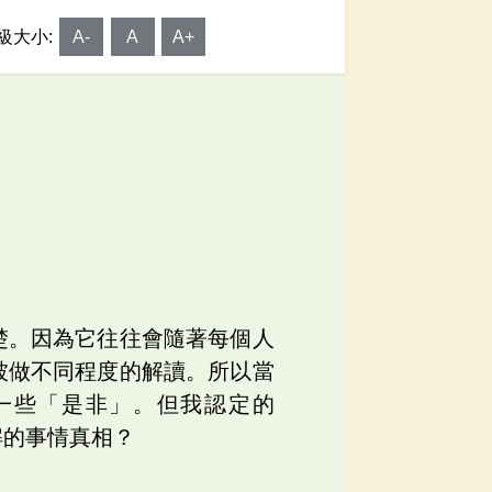
級大小:
A-
A
A+
楚。因為它往往會隨著每個人
被做不同程度的解讀。所以當
一些「是非」。但我認定的
解的事情真相？