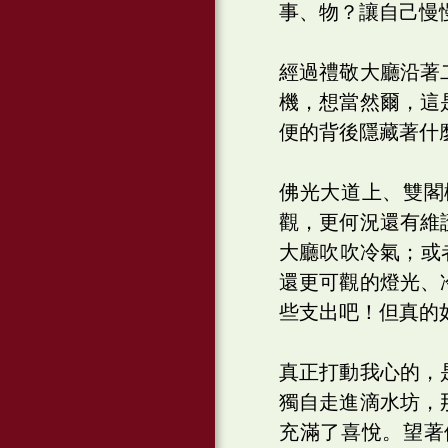
事、物？讓自己慢
經過禮敬大廳沿著
機，想當然爾，這
便的背後隱藏著什
佛光大道上、雙閣
觀，更何況還有維
大廳吹吹冷氣；或
還更可觀的燈光、
些支出吧！但真的
真正打動我心的，
獨自走進滴水坊，
充滿了喜悅。望著