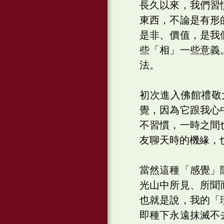
長久以來，我們習
東西，不論是有形
是非、價值，是我
些「相」一些意義
法。
初次進入佛館禮敬大
覺，因為它跟我心
不習慣，一時之間
友聊天時的機緣，
當然這種「感覺」
光山中所見、所聞
也就是說，我的「
即種下永遠抹滅不