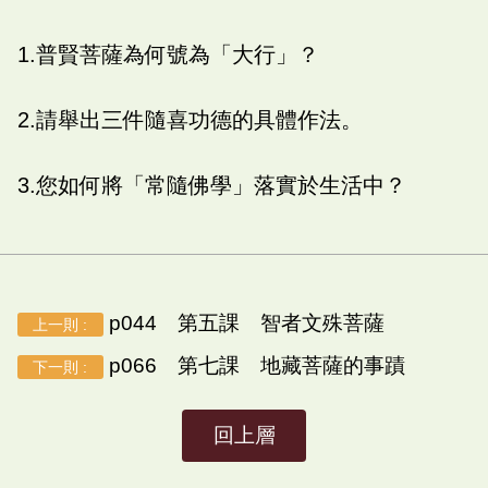
1.普賢菩薩為何號為「大行」？
2.請舉出三件隨喜功德的具體作法。
3.您如何將「常隨佛學」落實於生活中？
p044 第五課 智者文殊菩薩
上一則 :
p066 第七課 地藏菩薩的事蹟
下一則 :
回上層