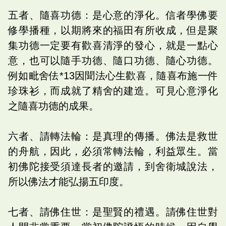
五者、隨喜功德：是心意的淨化。信者學佛要
修學播種，以期將來的福田有所收成，但是聚
集功德一定要有歡喜清淨的發心，就是一點心
意，也可以隨手功德、隨口功德、隨心功德。
例如毗舍佉*13因聞法心生歡喜，隨喜布施一件
珍珠衫，而成就了精舍的建造。可見心意淨化
之隨喜功德的成果。
六者、請轉法輪：是真理的傳播。佛法是救世
的舟航，因此，必須常轉法輪，利益眾生。當
初佛陀接受須達長者的邀請，到舍衛城說法，
所以佛法才能弘揚五印度。
七者、請佛住世：是聖賢的禮遇。請佛住世對