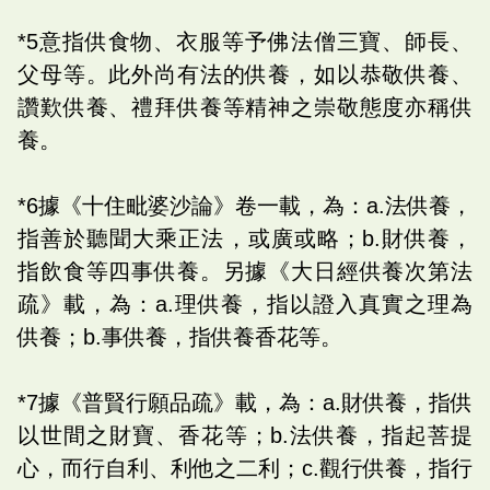
*5意指供食物、衣服等予佛法僧三寶、師長、
父母等。此外尚有法的供養，如以恭敬供養、
讚歎供養、禮拜供養等精神之崇敬態度亦稱供
養。
*6據《十住毗婆沙論》卷一載，為：a.法供養，
指善於聽聞大乘正法，或廣或略；b.財供養，
指飲食等四事供養。另據《大日經供養次第法
疏》載，為：a.理供養，指以證入真實之理為
供養；b.事供養，指供養香花等。
*7據《普賢行願品疏》載，為：a.財供養，指供
以世間之財寶、香花等；b.法供養，指起菩提
心，而行自利、利他之二利；c.觀行供養，指行