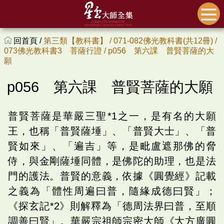
回首頁 /
第三類【教科書】 /
071-082佛光教科書(共12冊) /
073佛光教科書3 菩薩行證 /
p056 第六課 普賢菩薩的大
願
p056 第六課 普賢菩薩的大願
普賢菩薩是華嚴三聖*1之一，是有名的大願
王，也稱「普賢薩埵」、「普賢大士」、「普
賢如來」、「遍吉」等，是毗盧遮那佛的脅
侍，與金剛薩埵同體，是佛陀的助理，也是法
門的護法。普賢的意義，依據《圓覺經》記載
之義為「體性周遍曰普，隨緣成德曰賢」；
《探玄記*2》則解釋為「德周法界曰普，至順
調善曰賢」。華嚴宗祖師宗密大師《大方廣圓