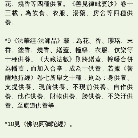
花、燒香等四種供養。《善見律毗婆沙》卷十
三載，為飲食、衣服、湯藥、房舍等四種供
養。
*9《法華經‧法師品》載，為花、香、瓔珞、末
香、塗香、燒香、繒蓋、幢幡、衣服、伎樂等
十種供養。《大藏法數》則將繒蓋、幢幡合併
為幡蓋，而加入合掌，成為十供養。若據《菩
薩地持經》卷七所舉之十種，則為：身供養、
支提供養、現前供養、不現前供養、自作供
養、他作供養、財物供養、勝供養、不染汙供
養、至處道供養等。
*10見《佛說阿彌陀經》。