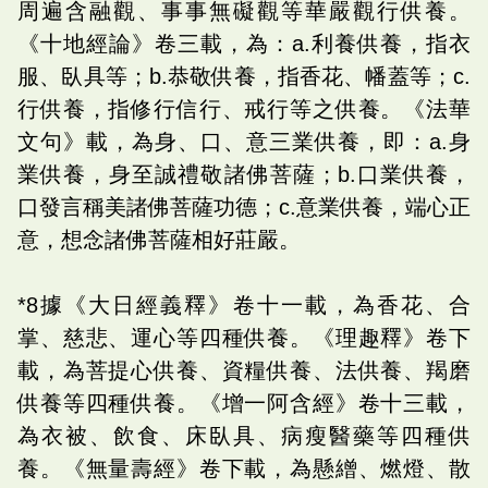
周遍含融觀、事事無礙觀等華嚴觀行供養。
《十地經論》卷三載，為：a.利養供養，指衣
服、臥具等；b.恭敬供養，指香花、幡蓋等；c.
行供養，指修行信行、戒行等之供養。《法華
文句》載，為身、口、意三業供養，即：a.身
業供養，身至誠禮敬諸佛菩薩；b.口業供養，
口發言稱美諸佛菩薩功德；c.意業供養，端心正
意，想念諸佛菩薩相好莊嚴。
*8據《大日經義釋》卷十一載，為香花、合
掌、慈悲、運心等四種供養。《理趣釋》卷下
載，為菩提心供養、資糧供養、法供養、羯磨
供養等四種供養。《增一阿含經》卷十三載，
為衣被、飲食、床臥具、病瘦醫藥等四種供
養。《無量壽經》卷下載，為懸繒、燃燈、散