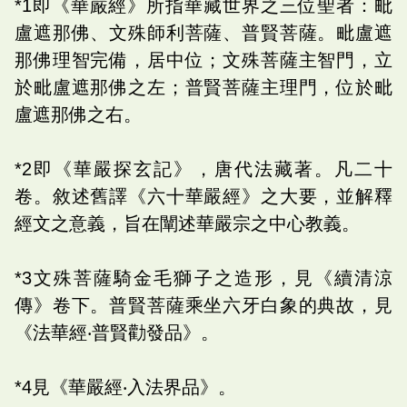
*1即《華嚴經》所指華藏世界之三位聖者：毗
盧遮那佛、文殊師利菩薩、普賢菩薩。毗盧遮
那佛理智完備，居中位；文殊菩薩主智門，立
於毗盧遮那佛之左；普賢菩薩主理門，位於毗
盧遮那佛之右。
*2即《華嚴探玄記》，唐代法藏著。凡二十
卷。敘述舊譯《六十華嚴經》之大要，並解釋
經文之意義，旨在闡述華嚴宗之中心教義。
*3文殊菩薩騎金毛獅子之造形，見《續清涼
傳》卷下。普賢菩薩乘坐六牙白象的典故，見
《法華經‧普賢勸發品》。
*4見《華嚴經‧入法界品》。