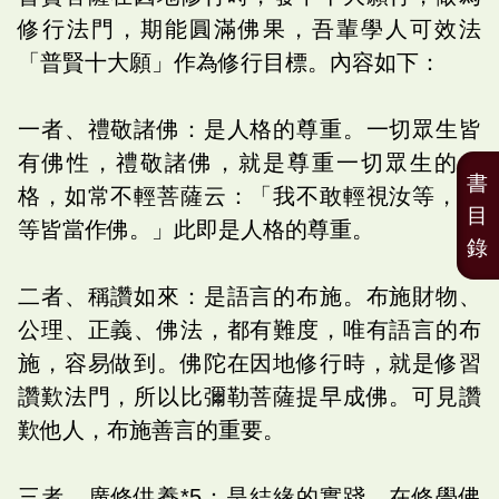
修行法門，期能圓滿佛果，吾輩學人可效法
「普賢十大願」作為修行目標。內容如下：
一者、禮敬諸佛：是人格的尊重。一切眾生皆
有佛性，禮敬諸佛，就是尊重一切眾生的人
書
格，如常不輕菩薩云：「我不敢輕視汝等，汝
目
等皆當作佛。」此即是人格的尊重。
錄
二者、稱讚如來：是語言的布施。布施財物、
公理、正義、佛法，都有難度，唯有語言的布
施，容易做到。佛陀在因地修行時，就是修習
讚歎法門，所以比彌勒菩薩提早成佛。可見讚
歎他人，布施善言的重要。
三者、廣修供養*5：是結緣的實踐。在修學佛