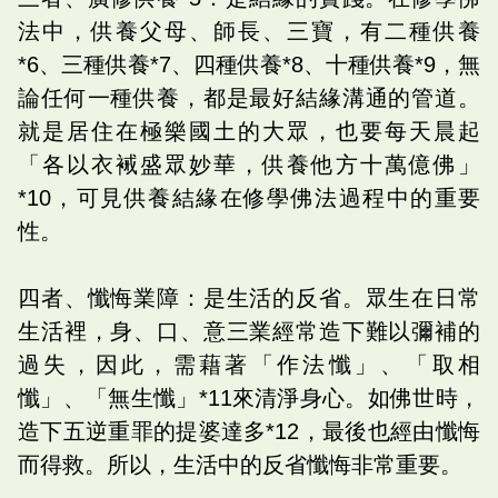
法中，供養父母、師長、三寶，有二種供養
*6、三種供養*7、四種供養*8、十種供養*9，無
論任何一種供養，都是最好結緣溝通的管道。
就是居住在極樂國土的大眾，也要每天晨起
「各以衣裓盛眾妙華，供養他方十萬億佛」
*10，可見供養結緣在修學佛法過程中的重要
性。
四者、懺悔業障：是生活的反省。眾生在日常
生活裡，身、口、意三業經常造下難以彌補的
過失，因此，需藉著「作法懺」、「取相
懺」、「無生懺」*11來清淨身心。如佛世時，
造下五逆重罪的提婆達多*12，最後也經由懺悔
而得救。所以，生活中的反省懺悔非常重要。