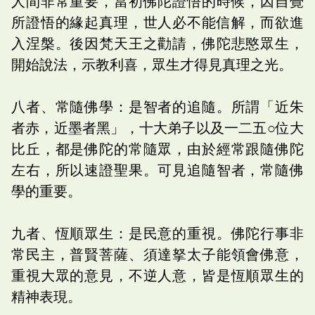
人間非常重要，當初佛陀證悟的時候，因自覺
所證悟的緣起真理，世人必不能信解，而欲進
入涅槃。後因梵天王之勸請，佛陀悲愍眾生，
開始說法，示教利喜，眾生才得見真理之光。
八者、常隨佛學：是智者的追隨。所謂「近朱
者赤，近墨者黑」，十大弟子以及一二五○位大
比丘，都是佛陀的常隨眾，由於經常跟隨佛陀
左右，所以速證聖果。可見追隨智者，常隨佛
學的重要。
九者、恆順眾生：是民意的重視。佛陀行事非
常民主，普賢菩薩、須達拏太子能領會佛意，
重視大眾的意見，不逆人意，皆是恆順眾生的
精神表現。