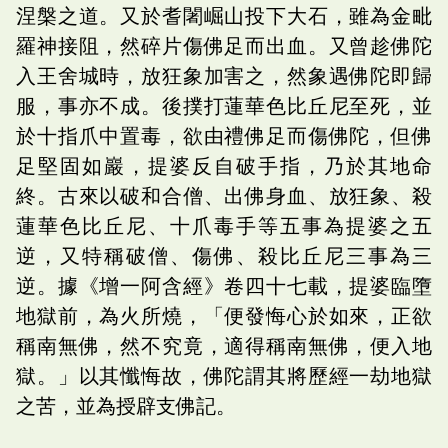
涅槃之道。又於耆闍崛山投下大石，雖為金毗
羅神接阻，然碎片傷佛足而出血。又曾趁佛陀
入王舍城時，放狂象加害之，然象遇佛陀即歸
服，事亦不成。後撲打蓮華色比丘尼至死，並
於十指爪中置毒，欲由禮佛足而傷佛陀，但佛
足堅固如巖，提婆反自破手指，乃於其地命
終。古來以破和合僧、出佛身血、放狂象、殺
蓮華色比丘尼、十爪毒手等五事為提婆之五
逆，又特稱破僧、傷佛、殺比丘尼三事為三
逆。據《增一阿含經》卷四十七載，提婆臨墮
地獄前，為火所燒，「便發悔心於如來，正欲
稱南無佛，然不究竟，適得稱南無佛，便入地
獄。」以其懺悔故，佛陀謂其將歷經一劫地獄
之苦，並為授辟支佛記。