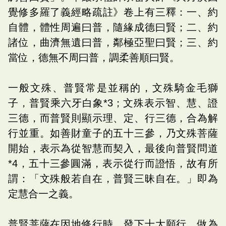
覺修多羅了義經略疏註》卷上有三釋：一、約
自體，體性周遍曰普，隨緣成德曰賢；二、約
諸位，曲濟無遺曰普，鄰極亞聖曰賢；三、約
當位，德無不周曰普，調柔善順曰賢。
一般文殊、普賢常是並稱的，文殊騎金毛獅
子，普賢乘六牙白象*3；文殊表示智、慧、證
三德，而普賢則顯示理、定、行三德，合為解
行並重。如善財童子的五十三參，乃文殊菩薩
開始，表示為從智慧而契入，最後向普賢問道
*4，五十三參圓滿，表示從行而證悟，故有所
謂：「文殊般若自在，普賢三昧自在。」即為
定慧合一之義。
普賢菩薩在因地修行時，發下十大願行，做為