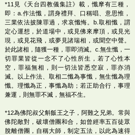
*11見《天台四教儀集註》載，懺摩有三種，
即：a.作法懺，謂身禮拜、口稱唱、意思惟，
三業依法披陳罪過，求哀懺悔。b.取相懺，謂
定心運想，於道場中，或見佛來摩頂，或見光
現，或見花飛，或夢見諸瑞相，或聞空中聲。
於此諸相，隨獲一種，罪即消滅。c.無生懺，一
切罪業皆從一念不了心性所生，若了心性本
空，罪福無相，則一切法皆悉空寂，罪亦消
滅。以上作法、取相二懺為事懺，無生懺為理
懺。理懺為正，事懺為助；若正助合行，事理
兼運，則無罪不滅，無福不生。
*12為佛陀叔父斛飯王之子，阿難之兄弟。常與
佛陀敵對，破壞僧團和合，如曾經率五百徒眾
脫離僧團，自稱大師，制定五法，以此為速得