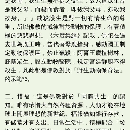
是我母，我生生無不從之受生，故六道眾生皆
是我父母，而殺而食者，即殺我父母，亦殺我
故身。』」戒殺護生是對一切有情生命的尊
重，所以佛教的戒律對於動物的保護，有著積
極的慈悲思想。《六度集經》記載，佛陀在過
去世為鹿王時，曾代替母鹿捨身，感動國王制
定動物保護區，禁止獵殺；阿育王廣植樹林，
庇蔭眾生，設立動物醫院，規定宮廷御廚不得
殺生，凡此都是佛教對於「野生動物保育法」
的示範*6。
二、惜福：這是佛教對於「同體共生」的認
知。唯有珍惜大自然各種資源，人類才能在地
球上開展理想的新世紀。福報猶如銀行存款，
有儲蓄才有支出。日常生活中，積極配合「垃