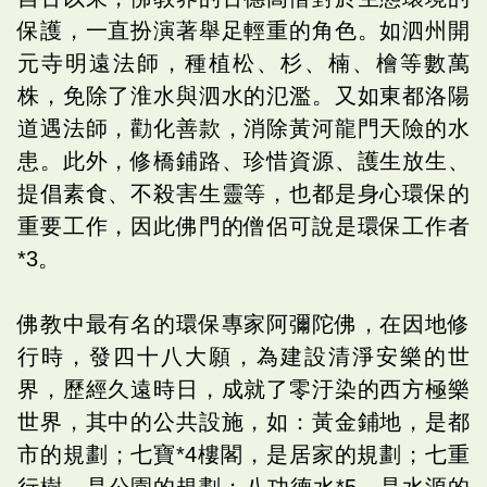
保護，一直扮演著舉足輕重的角色。如泗州開
元寺明遠法師，種植松、杉、楠、檜等數萬
株，免除了淮水與泗水的氾濫。又如東都洛陽
道遇法師，勸化善款，消除黃河龍門天險的水
患。此外，修橋鋪路、珍惜資源、護生放生、
提倡素食、不殺害生靈等，也都是身心環保的
重要工作，因此佛門的僧侶可說是環保工作者
*3。
佛教中最有名的環保專家阿彌陀佛，在因地修
行時，發四十八大願，為建設清淨安樂的世
界，歷經久遠時日，成就了零汙染的西方極樂
世界，其中的公共設施，如：黃金鋪地，是都
市的規劃；七寶*4樓閣，是居家的規劃；七重
行樹，是公園的規劃；八功德水*5，是水源的