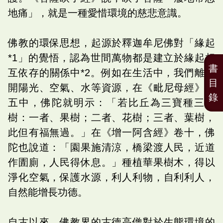
地痛」，就是一種愛惜環境的慈悲意識。
佛教的環保思想，起源於釋迦牟尼佛對「緣起
*1」的覺悟，認為世間萬物都是建立於緣起相
書
互依存的關係中*2。例如在生活中，我們離不
目
開陽光、空氣、水等資源，在《毗尼母經》卷
錄
五中，佛陀就明示：「若比丘為三寶種三種
樹：一者、果樹；二者、花樹；三者、葉樹，
此但有福無過。」在《增一阿含經》卷十，佛
陀也說道：「園果施清涼，橋梁渡人民，近道
作圊廁，人民得休息。」種植華果樹木，得以
淨化空氣，保護水源，利人利物，自利利人，
自然能增長功德。
自古以來，佛教界的古德高僧對於生態環境的