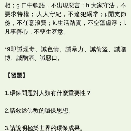
相；g.口中軟語，不出現惡言；h.大家守法，不
要求特權；i人人守紀，不違犯綱常；j.開支節
儉，不任意浪費；k.生活踏實，不空蕩虛浮；l.
凡事善心，不孳生歹意。
*9即誡煙毒、誡色情、誡暴力、誡偷盜、誡賭
博、誡酗酒、誡惡口。
【習題】
1.環保問題對人類有什麼重要性？
2.請敘述佛教的環保思想。
3.請說明極樂世界的環保成果。