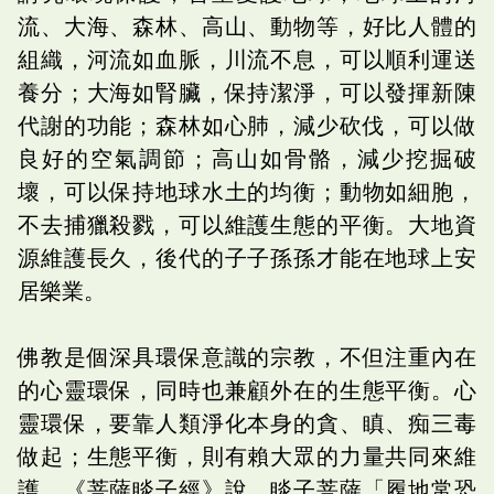
流、大海、森林、高山、動物等，好比人體的
組織，河流如血脈，川流不息，可以順利運送
養分；大海如腎臟，保持潔淨，可以發揮新陳
代謝的功能；森林如心肺，減少砍伐，可以做
良好的空氣調節；高山如骨骼，減少挖掘破
壞，可以保持地球水土的均衡；動物如細胞，
不去捕獵殺戮，可以維護生態的平衡。大地資
源維護長久，後代的子子孫孫才能在地球上安
居樂業。
佛教是個深具環保意識的宗教，不但注重內在
的心靈環保，同時也兼顧外在的生態平衡。心
靈環保，要靠人類淨化本身的貪、瞋、痴三毒
做起；生態平衡，則有賴大眾的力量共同來維
護。《菩薩睒子經》說，睒子菩薩「履地常恐