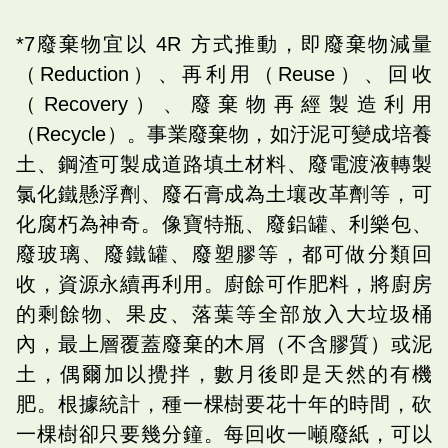
*7廢棄物宜以‭ ‬4R‭ ‬方式推動，即廢棄物減量
（Reduction）、再利用（Reuse）、回收
（Recovery）、廢棄物再經製造利用
（Recycle）。事業廢棄物，如汙泥可變成培養
土、鋼渣可製成道路填土材料、廢電渡液轉製
氯化鐵懸浮劑、廢石膏成為土壤改革劑等，可
化腐朽為神奇。像寶特瓶、廢鋁罐、利樂包、
廢玻璃、廢鐵罐、廢塑膠等，都可做分類回
收，資源永續再利用。廚餘可作肥料，將廚房
的剩餘物、果皮、落葉等全部放入大垃圾桶
內，最上層覆蓋廢棄的木屑（不含膠質）或泥
土，偶爾加以攪拌，數月後即是天然的有機
肥。根據統計，種一棵樹要花十年的時間，砍
一棵樹卻只要幾分鐘。每回收一噸廢紙，可以