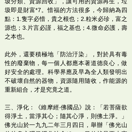
圾分類、資源回收」，讓可用的資源再生，垃
圾即是財富*7。惜福的方法很多，今歸納為四
點：1.隻字必惜，貴之根也；2.粒米必珍，富之
源也；3.片言必謹，福之基也；4.微命必護，壽
之本也。
此外，還要積極地「防治汙染」，對於具有毒
性的廢棄物，每一個人都應本著道德良心，做
好安全的處理。科學界應及早為全人類發明出
不破壞自然的器物，資源隨用隨收，作能源的
重新組合，才是究竟之道。
三、淨化：《維摩經‧佛國品》說：「若菩薩欲
得淨土，當淨其心；隨其心淨，則佛土淨。」
佛光山於一九九二年三月四日，舉辦「佛光山