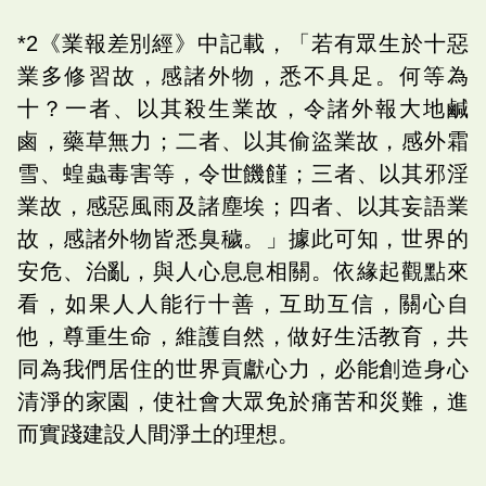
*2《業報差別經》中記載，「若有眾生於十惡
業多修習故，感諸外物，悉不具足。何等為
十？一者、以其殺生業故，令諸外報大地鹹
鹵，藥草無力；二者、以其偷盜業故，感外霜
雪、蝗蟲毒害等，令世饑饉；三者、以其邪淫
業故，感惡風雨及諸塵埃；四者、以其妄語業
故，感諸外物皆悉臭穢。」據此可知，世界的
安危、治亂，與人心息息相關。依緣起觀點來
看，如果人人能行十善，互助互信，關心自
他，尊重生命，維護自然，做好生活教育，共
同為我們居住的世界貢獻心力，必能創造身心
清淨的家園，使社會大眾免於痛苦和災難，進
而實踐建設人間淨土的理想。