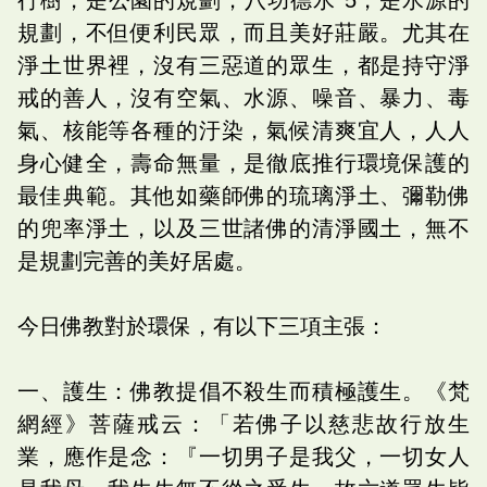
規劃，不但便利民眾，而且美好莊嚴。尤其在
淨土世界裡，沒有三惡道的眾生，都是持守淨
戒的善人，沒有空氣、水源、噪音、暴力、毒
氣、核能等各種的汙染，氣候清爽宜人，人人
身心健全，壽命無量，是徹底推行環境保護的
最佳典範。其他如藥師佛的琉璃淨土、彌勒佛
的兜率淨土，以及三世諸佛的清淨國土，無不
是規劃完善的美好居處。
今日佛教對於環保，有以下三項主張：
一、護生：佛教提倡不殺生而積極護生。《梵
網經》菩薩戒云：「若佛子以慈悲故行放生
業，應作是念：『一切男子是我父，一切女人