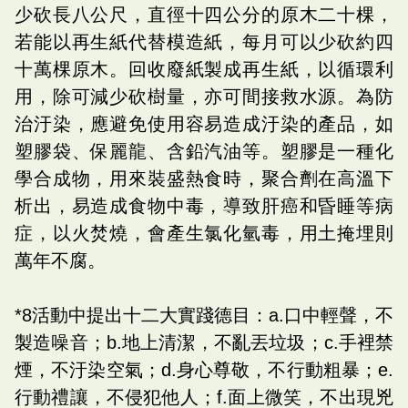
少砍長八公尺，直徑十四公分的原木二十棵，
若能以再生紙代替模造紙，每月可以少砍約四
十萬棵原木。回收廢紙製成再生紙，以循環利
用，除可減少砍樹量，亦可間接救水源。為防
治汙染，應避免使用容易造成汙染的產品，如
塑膠袋、保麗龍、含鉛汽油等。塑膠是一種化
學合成物，用來裝盛熱食時，聚合劑在高溫下
析出，易造成食物中毒，導致肝癌和昏睡等病
症，以火焚燒，會產生氯化氫毒，用土掩埋則
萬年不腐。
*8活動中提出十二大實踐德目：a.口中輕聲，不
製造噪音；b.地上清潔，不亂丟垃圾；c.手裡禁
煙，不汙染空氣；d.身心尊敬，不行動粗暴；e.
行動禮讓，不侵犯他人；f.面上微笑，不出現兇