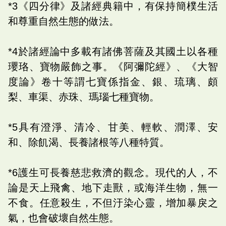
*3《四分律》及諸經典籍中，有保持簡樸生活
和尊重自然生態的做法。
*4於諸經論中多載有諸佛菩薩及其國土以各種
瓔珞、寶物嚴飾之事。《阿彌陀經》、《大智
度論》卷十等謂七寶係指金、銀、琉璃、頗
梨、車渠、赤珠、瑪瑙七種寶物。
*5具有澄淨、清冷、甘美、輕軟、潤澤、安
和、除飢渴、長養諸根等八種特質。
*6護生可長養慈悲救濟的觀念。現代的人，不
論是天上飛禽、地下走獸，或海洋生物，無一
不食。任意殺生，不但汙染心靈，增加暴戾之
氣，也會破壞自然生態。