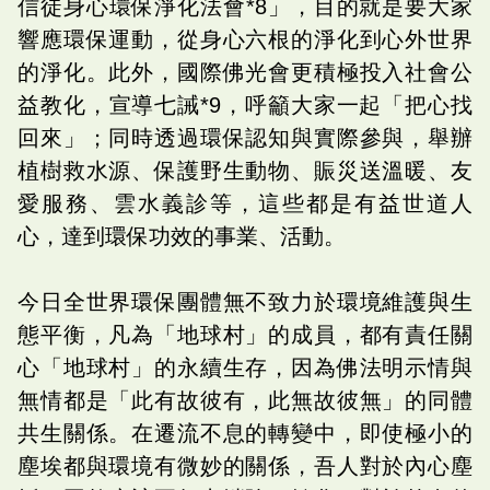
信徒身心環保淨化法會*8」，目的就是要大家
響應環保運動，從身心六根的淨化到心外世界
的淨化。此外，國際佛光會更積極投入社會公
益教化，宣導七誡*9，呼籲大家一起「把心找
回來」；同時透過環保認知與實際參與，舉辦
植樹救水源、保護野生動物、賑災送溫暖、友
愛服務、雲水義診等，這些都是有益世道人
心，達到環保功效的事業、活動。
今日全世界環保團體無不致力於環境維護與生
態平衡，凡為「地球村」的成員，都有責任關
心「地球村」的永續生存，因為佛法明示情與
無情都是「此有故彼有，此無故彼無」的同體
共生關係。在遷流不息的轉變中，即使極小的
塵埃都與環境有微妙的關係，吾人對於內心塵