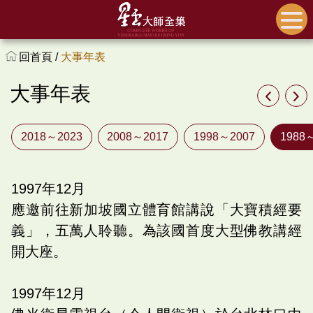
回首頁 /
大事年表
大事年表
2018～2023
2008～2017
1998～2007
1988
1997
年
12
月
應邀前往新加坡國立體育館講說「大寶積經要
義」，五萬人聆聽。為該國首度大型佛教講經
開大座。
1997
年
12
月