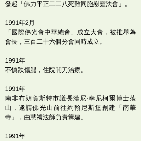
發起「佛力平正二二八死難同胞慰靈法會」。
1991
年
2
月
「國際佛光會中華總會」成立大會，被推舉為
會長，三百二十六個分會同時成立。
1991
年
不慎跌傷腿，住院開刀治療。
1991
年
南非布朗賀斯特市議長漢尼‧幸尼柯爾博士蒞
山，邀請佛光山前往約翰尼斯堡創建「南華
寺」，由慧禮法師負責籌建。
1991
年