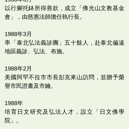
以行腳托鉢所得善款，成立「佛光山文教基金
會」，由慈惠法師擔任執行長。
1988
年
3
月
率「泰北弘法義診團」五十餘人，赴泰北偏遠
地區義診、弘法、布施。
1988
年
2
月
美國阿罕不拉市市長彭克來山訪問，並贈予榮
譽市民證書及市鑰。
1988
年
培育日文研究及弘法人才，設立「日文佛學
院」。