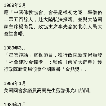
1989
年
3
月
應「中國佛教協會」會長趙樸初之邀，率僧俗
二眾五百餘人，赴大陸弘法探親。並與大陸國
家主席楊尚昆、政協主席李先念於北京人民大
會堂會晤。
1989
年
3
月
「星雲禪話」電視節目，獲行政院新聞局頒發
「社會建設金鐘獎」；監修《佛光大辭典》獲
行政院新聞局頒發全國圖書「金鼎獎」。
1989
年
1
月
美國國會參議員高爾先生蒞臨佛光山訪問。
1989
年
1
月