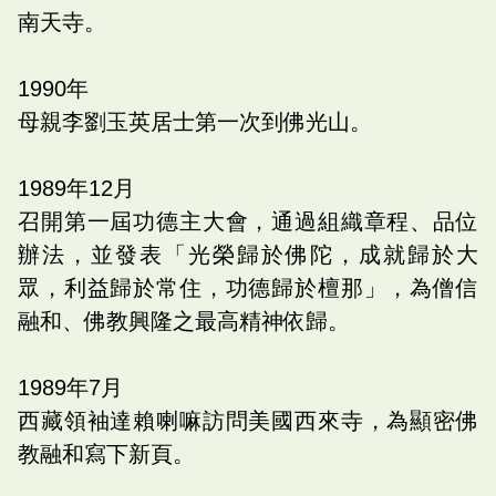
南天寺。
1990
年
母親李劉玉英居士第一次到佛光山。
1989
年
12
月
召開第一屆功德主大會，通過組織章程、品位
辦法，並發表「光榮歸於佛陀，成就歸於大
眾，利益歸於常住，功德歸於檀那」，為僧信
融和、佛教興隆之最高精神依歸。
1989
年
7
月
西藏領袖達賴喇嘛訪問美國西來寺，為顯密佛
教融和寫下新頁。