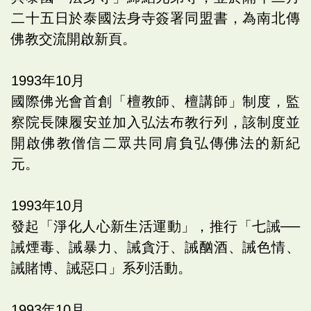
二十五日於泰國法身寺簽署同盟書，為南北傳
佛教交流開啟新頁。
1993
年
10
月
國際佛光會首創「檀教師、檀講師」制度，監
察院長陳履安並加入弘法布教行列，該制度並
開啟佛教僧信二眾共同肩負弘傳佛法的新紀
元。
1993
年
10
月
發起「淨化人心新生活運動」，推行「七誡──
誡煙毒、誡暴力、誡貪汙、誡酗酒、誡色情、
誡賭博、誡惡口」系列活動。
1993
年
10
月