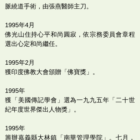
脈繞道手術，由張燕醫師主刀。
1995
年
4
月
佛光山住持心平和尚圓寂，依宗務委員會章程
選出心定和尚繼任。
1995
年
2
月
獲印度佛教大會頒贈「佛寶獎」。
1995
年
獲「美國傳記學會」選為一九九五年「二十世
紀年度世界傑出人物獎」。
1995
年
籌辦嘉義縣大林鎮「南華管理學院」。七月，