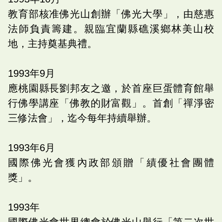
教育部核准佛光山創辦「佛光大學」，由慈惠
法師負責籌建。親臨宜蘭縣礁溪鄉林美山校
地，主持奠基典禮。
1993
年
9
月
應桃園縣長劉邦友之邀，於首座巨蛋體育館舉
行佛學講座「佛教的財富觀」。首創「禪淨密
三修法會」，迄今每年持續舉辦。
1993
年
6
月
國際佛光會獲內政部頒贈「績優社會團體
獎」。
1993
年
國際佛光會世界總會於佛光山舉行「第二次世