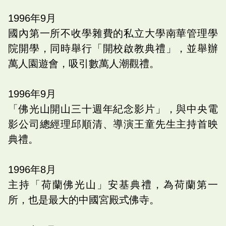
1996
年
9
月
國內第一所不收學雜費的私立大學南華管理學
院開學，同時舉行「開校啟教典禮」，並舉辦
萬人園遊會，吸引數萬人潮觀禮。
1996
年
9
月
「佛光山開山三十週年紀念影片」，與中央電
影公司總經理邱順清、導演王童先生主持首映
典禮。
1996
年
8
月
主持「荷蘭佛光山」安基典禮，為荷蘭第一
所，也是最大的中國宮殿式佛寺。