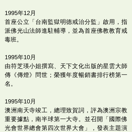
1995
年
12
月
首座公立「台南監獄明德戒治分監」啟用，指
派佛光山法師進駐輔導，並為首座佛教教育戒
毒班。
1995
年
10
月
由符芝瑛小姐撰寫、天下文化出版的星雲大師
傳《傳燈》問世；榮獲年度暢銷書排行榜第一
名。
1995
年
10
月
澳洲南天寺竣工，總理致賀詞，評為澳洲宗教
重要據點，南半球第一大寺。並召開「國際佛
光會世界總會第四次世界大會」，發表主題演