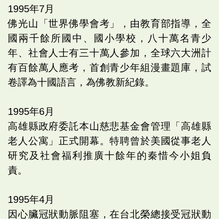
1995
年
7
月
佛光山「世界佛學會考」，由教育部指導，全
國兩千餘所國中、國小學校，八十萬名青少
年、社會人士有三十萬人參加，全球六大洲計
有百餘萬人應考，首創青少年組漫畫題庫，試
卷譯為十國語言，為佛教新紀錄。
1995
年
6
月
高雄縣政府委託本山慈悲基金會管理「高雄縣
老人公寓」正式開幕。特聘曾於美國從事老人
研究及社會福利推廣十餘年的秦惜今小姐負
責。
1995
年
4
月
因心臟冠狀動脈阻塞，在台北榮總接受冠狀動