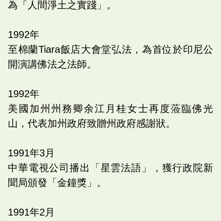
為「人間淨土之實踐」。
1992
年
至棉蘭
Tiara
飯店大會堂弘法，為首位於印尼公
開演講佛法之法師。
1992
年
美國加州州務卿余江月桂女士再度蒞臨佛光
山，代表加州政府致贈州政府感謝狀。
1991
年
3
月
中華電視公司播出「星雲法語」，獲行政院新
聞局頒發「金鐘獎」。
1991
年
2
月