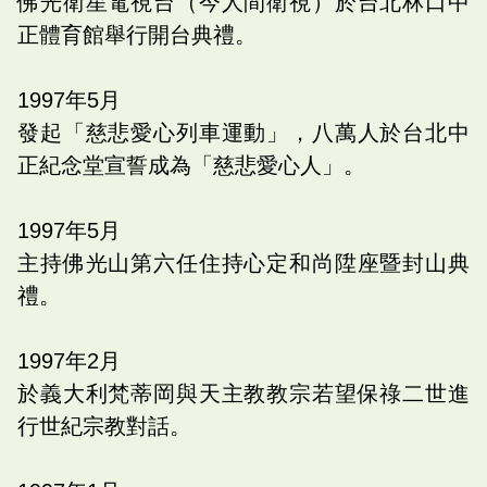
佛光衛星電視台（今人間衛視）於台北林口中
正體育館舉行開台典禮。
1997
年
5
月
發起「慈悲愛心列車運動」，八萬人於台北中
正紀念堂宣誓成為「慈悲愛心人」。
1997
年
5
月
主持佛光山第六任住持心定和尚陞座暨封山典
禮。
1997
年
2
月
於義大利梵蒂岡與天主教教宗若望保祿二世進
行世紀宗教對話。