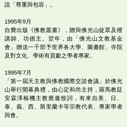
說「尊重與包容」。
1995
年
9
月
自費出版《佛教叢書》，贈與佛光山徒眾及檀
講師、功德主。翌年，由「佛光山文教基金
會」贈送一千部予世界各大學、圖書館、寺院
及對文化、學術有貢獻之學者專家。
1995
年
7
月
「第一屆天主教與佛教國際交談會議」於佛光
山舉行開幕典禮，由心定和尚主持，羅馬教廷
安霖澤樞機主教應邀致詞，有來自美、日、
泰、義、西、斯里蘭卡等宗教代表、專家學者
與會。