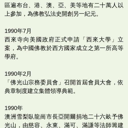
區遍布台、港、澳、亞、美等地有二十萬人以
上參加，為佛教弘法史開創另一紀元。
1990
年
7
月
西來寺向美國政府正式申請「西來大學」立
案，為中國佛教於西方國家成立之第一所高等
學府。
1990
年
2
月
「佛光山宗務委員會」召開首屆會員大會，依
典章制度建立集體領導典範。
1990
年
澳洲雪梨臥龍崗市長亞開爾捐地二十六畝予佛
光山，由慈容、永東、滿可、滿謙等法師籌建