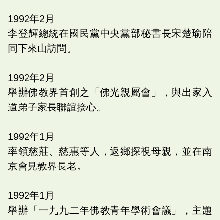
1992
年
2
月
李登輝總統在國民黨中央黨部秘書長宋楚瑜陪
同下來山訪問。
1992
年
2
月
舉辦佛教界首創之「佛光親屬會」，與出家入
道弟子家長聯誼接心。
1992
年
1
月
率領慈莊、慈惠等人，返鄉探視母親，並在南
京會見教界長老。
1992
年
1
月
舉辦「一九九二年佛教青年學術會議」，主題