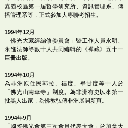
嘉義校區第一屆哲學研究所、資訊管理系、傳
播管理系等，正式參加大專聯考招生。
1994
年
12
月
「佛光大藏經編修委員會」暨工作人員永明、
永進法師等數十人共同編輯的《禪藏》五十一
巨冊出版。
1994
年
10
月
為非洲原住民郭拉、福度、畢甘度等十人於
「佛光山南華寺」剃度。為非洲有史以來第一
批黑人出家，為佛教弘傳非洲展開新頁。
1994
年
9
月
「國際佛光會第三次會員代表大會」於加拿大