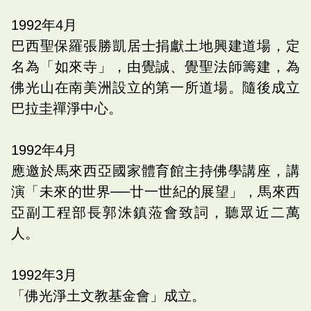
1992
年
4
月
巴西聖保羅張勝凱居士捐獻土地興建道場，定
名為「如來寺」，由覺誠、覺聖法師籌建，為
佛光山在南美洲設立的第一所道場。隨後成立
巴拉圭禪淨中心。
1992
年
4
月
應邀於馬來西亞國家體育館主持佛學講座，講
演「未來的世界──廿一世紀的展望」，馬來西
亞副工程部長郭洙鎮蒞會致詞，聽眾近二萬
人。
1992
年
3
月
「佛光淨土文教基金會」成立。