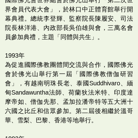
界會員代表大會」，於林口中正體育館舉行開
幕典禮。總統李登輝、監察院長陳履安、司法
院長林洋港、內政部長吳伯雄與會，三萬名會
員參加典禮，主題「同體與共生」。
1993
年
為促進國際佛教團體間交流與合作，國際佛光
會於佛光山舉行第一屆「國際佛教僧伽研習
會」，有越南明珠長老、泰國
Suddhivaro
、緬
甸
Sandawuntha
法師、荷蘭狄法米特、印度達
摩帝如、僧伽先那、孟加拉潘帝特等五大洲十
六國之比丘和信眾參加。第二屆後相繼於溫哥
華、雪梨、巴黎、香港等地舉行。