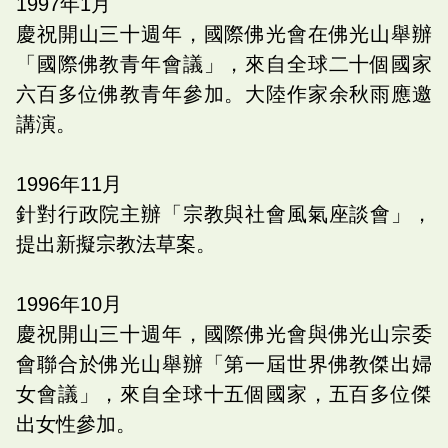
1997
年
1
月
慶祝開山三十週年，國際佛光會在佛光山舉辦
「國際佛教青年會議」，來自全球二十個國家
六百多位佛教青年參加。大陸作家余秋雨應邀
講演。
1996
年
11
月
針對行政院主辦「宗教與社會風氣座談會」，
提出新擬宗教法草案。
1996
年
10
月
慶祝開山三十週年，國際佛光會與佛光山宗委
會聯合於佛光山舉辦「第一屆世界佛教傑出婦
女會議」，來自全球十五個國家，五百多位傑
出女性參加。