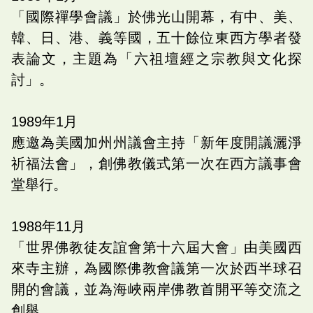
「國際禪學會議」於佛光山開幕，有中、美、
韓、日、港、義等國，五十餘位東西方學者發
表論文，主題為「六祖壇經之宗教與文化探
討」。
1989
年
1
月
應邀為美國加州州議會主持「新年度開議灑淨
祈福法會」，創佛教儀式第一次在西方議事會
堂舉行。
1988
年
11
月
「世界佛教徒友誼會第十六屆大會」由美國西
來寺主辦，為國際佛教會議第一次於西半球召
開的會議，並為海峽兩岸佛教首開平等交流之
創舉。