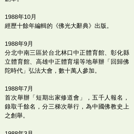
1988
年
10
月
經歷十餘年編輯的《佛光大辭典》出版。
1988
年
9
月
分北中南三區於台北林口中正體育館、彰化縣
立體育館、高雄中正體育場等地舉辦「回歸佛
陀時代」弘法大會，數十萬人參加。
1988
年
7
月
首次舉辦「短期出家修道會」，五千人報名，
錄取千餘名，分三梯次舉行，為中國佛教史上
之創舉。
1988
年
3
月