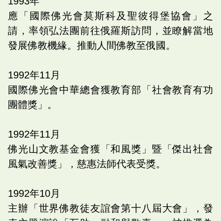
1993
年
應「國際佛光會莫斯科及聖彼得堡協會」之
請，率領弘法團前往俄羅斯訪問，並瞭解當地
發展佛教機緣。推動人間佛教至俄國。
1992
年
11
月
國際佛光會中華總會獲教育部「社會教育有功
團體獎」。
1992
年
11
月
佛光山文教基金會獲「和風獎」暨「傑出社會
風氣改善獎」，慈惠法師代表受獎。
1992
年
10
月
主辦「世界佛教徒友誼會第十八屆大會」，發