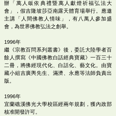
辦「萬人皈依典禮暨萬人獻燈祈福弘法大
會」，假吉隆坡莎亞南露天體育場舉行。應邀
主講「人間佛教人情味」，有八萬人參加盛
會，為世界佛教弘法之創舉。
1996
年
繼《宗教百問系列叢書》後，委託大陸學者百
餘人撰寫《中國佛教白話經典寶藏》一百三十
二冊，將佛經現代化、白話化、藝文化。由寶
藏小組吉廣輿先生、滿濟、永應等法師負責出
版。
1996
年
宜蘭礁溪佛光大學校區經兩年規劃，獲內政部
核准開發許可。