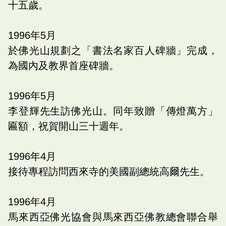
十五歲。
1996
年
5
月
於佛光山規劃之「書法名家百人碑牆」完成，
為國內及教界首座碑牆。
1996
年
5
月
李登輝先生訪佛光山。同年致贈「傳燈萬方」
匾額，祝賀開山三十週年。
1996
年
4
月
接待專程訪問西來寺的美國副總統高爾先生。
1996
年
4
月
馬來西亞佛光協會與馬來西亞佛教總會聯合舉