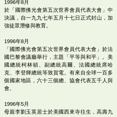
1996
年
8
月
於「國際佛光會第五次世界會員代表大會」中
決議，自一九九七年五月十七日正式封山，加
強徒眾潛修與教育。
1996
年
8
月
「國際佛光會第五次世界會員代表大會」於法
國巴黎會議廳舉行，主題「平等與和平」。美
國總統柯林頓、副總統高爾、法國總統席哈
克、李登輝總統等致賀電。有來自全球一百多
個國家地區，六十三個總、協會代表五千人與
會。
1996
年
5
月
母親李劉玉英居士於美國西來寺往生，高壽九