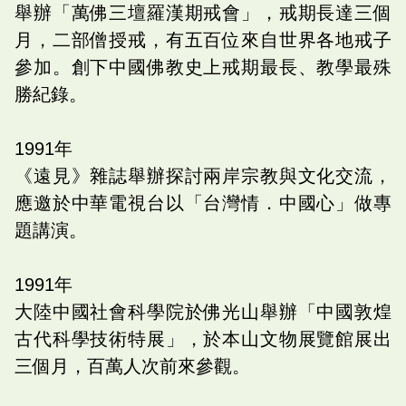
舉辦「萬佛三壇羅漢期戒會」，戒期長達三個
月，二部僧授戒，有五百位來自世界各地戒子
參加。創下中國佛教史上戒期最長、教學最殊
勝紀錄。
1991
年
《遠見》雜誌舉辦探討兩岸宗教與文化交流，
應邀於中華電視台以「台灣情．中國心」做專
題講演。
1991
年
大陸中國社會科學院於佛光山舉辦「中國敦煌
古代科學技術特展」，於本山文物展覽館展出
三個月，百萬人次前來參觀。