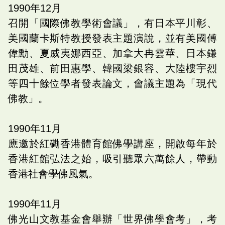
1990
年
12
月
召開「國際佛教學術會議」，有日本平川彰、
美國蘭卡斯特教授發表主題演說，並有美國傅
偉勳、夏威夷娜西亞、加拿大冉雲華、日本鎌
田茂雄、前田惠學、韓國梁銀容、大陸樓宇烈
等四十餘位學者發表論文，會議主題為「現代
佛教」。
1990
年
11
月
應邀於紅磡香港體育館佛學講座，開啟每年於
香港紅館弘法之始，吸引聽眾六萬餘人，帶動
香港社會學佛風氣。
1990
年
11
月
佛光山文教基金會舉辦「世界佛學會考」，考