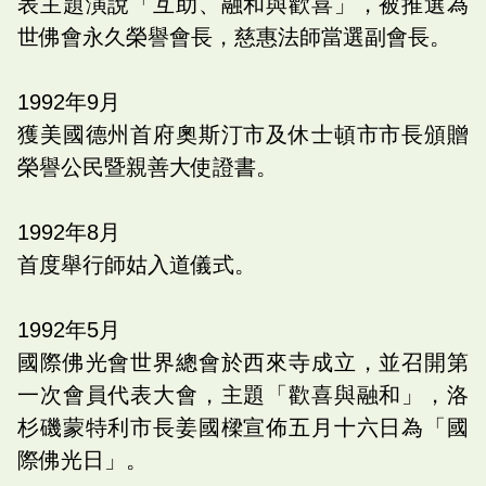
表主題演說「互助、融和與歡喜」，被推選為
世佛會永久榮譽會長，慈惠法師當選副會長。
1992
年
9
月
獲美國德州首府奧斯汀市及休士頓市市長頒贈
榮譽公民暨親善大使證書。
1992
年
8
月
首度舉行師姑入道儀式。
1992
年
5
月
國際佛光會世界總會於西來寺成立，並召開第
一次會員代表大會，主題「歡喜與融和」，洛
杉磯蒙特利市長姜國樑宣佈五月十六日為「國
際佛光日」。