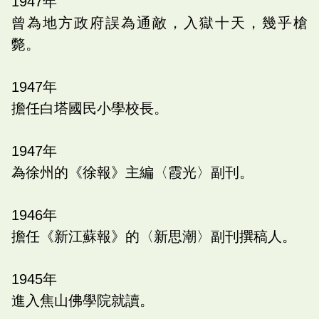
1947
年
曾為地方政府誤為通敵，入獄十天，幾乎槍
斃。
1947
年
擔任白塔國民小學校長。
1947
年
為徐州的《徐報》主編〈霞光〉副刊。
1946
年
擔任《新江蘇報》的〈新思潮〉副刊撰稿人。
1945
年
進入焦山佛學院就讀。