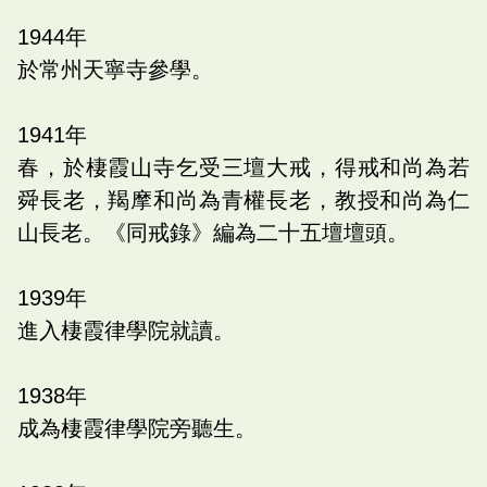
1944
年
於常州天寧寺參學。
1941
年
春，於棲霞山寺乞受三壇大戒，得戒和尚為若
舜長老，羯摩和尚為青權長老，教授和尚為仁
山長老。《同戒錄》編為二十五壇壇頭。
1939
年
進入棲霞律學院就讀。
1938
年
成為棲霞律學院旁聽生。