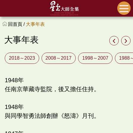
回首頁 /
大事年表
大事年表
2018～2023
2008～2017
1998～2007
1988
1948
年
任南京華藏寺監院，後又擔任住持。
1948
年
與同學智勇法師創辦《怒濤》月刊。