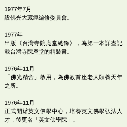
1977
年
7
月
設佛光大藏經編修委員會。
1977
年
出版《台灣寺院庵堂總錄》，為第一本詳盡記
載台灣寺院庵堂的精裝書。
1976
年
11
月
「佛光精舍」啟用，為佛教首座老人頤養天年
之所。
1976
年
11
月
正式開辦英文佛學中心，培養英文佛學弘法人
才，後更名「英文佛學院」。