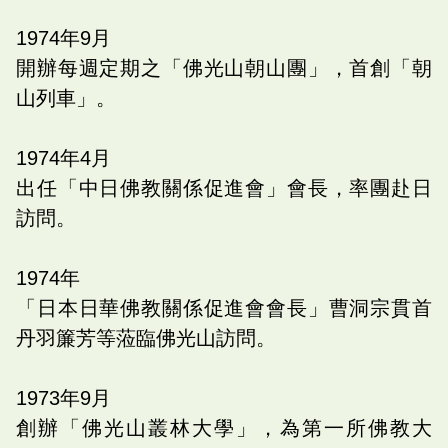
1974
年
9
月
開辦每週定期之「佛光山朝山團」，首創「朝
山列車」。
1974
年
4
月
出任「中日佛教關係促進會」會長，率團赴日
訪問。
1974
年
「日本日華佛教關係促進會會長」曹洞宗貫首
丹羽簾芳等蒞臨佛光山訪問。
1973
年
9
月
創辦「佛光山叢林大學」，為第一所佛教大