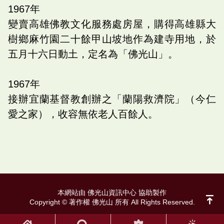
1967
年
變賣高雄佛教文化服務處房屋，購得高雄縣大
樹鄉麻竹園二十餘甲山坡地作為建寺用地，於
五月十六日動土，定名為「佛光山」。
1967
年
接辦宜蘭基督教創辦之「蘭陽救濟院」（今仁
愛之家），收容無依老人百餘人。
本網站由 佛光山資訊中心 協助製作
Copyright © 著作權 佛光山 所有 All Rights Reserved.