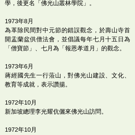
學，後更名「佛光山叢林學院」。
1973
年
8
月
為革除民間對中元節的錯誤觀念，於壽山寺首
開盂蘭盆供僧法會，並倡議每年七月十五日為
「僧寶節」、七月為「報恩孝道月」的觀念。
1973
年
6
月
蔣經國先生一行蒞山，對佛光山建設、文化、
教育等成就，表示讚揚。
1972
年
10
月
新加坡總理李光耀伉儷來佛光山訪問。
1972
年
10
月