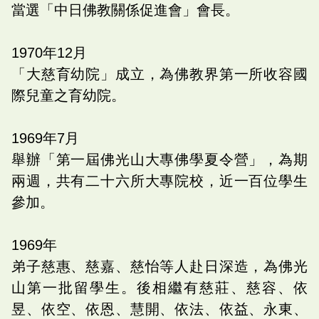
當選「中日佛教關係促進會」會長。
1970
年
12
月
「大慈育幼院」成立，為佛教界第一所收容國
際兒童之育幼院。
1969
年
7
月
舉辦「第一屆佛光山大專佛學夏令營」，為期
兩週，共有二十六所大專院校，近一百位學生
參加。
1969
年
弟子慈惠、慈嘉、慈怡等人赴日深造，為佛光
山第一批留學生。後相繼有慈莊、慈容、依
昱、依空、依恩、慧開、依法、依益、永東、