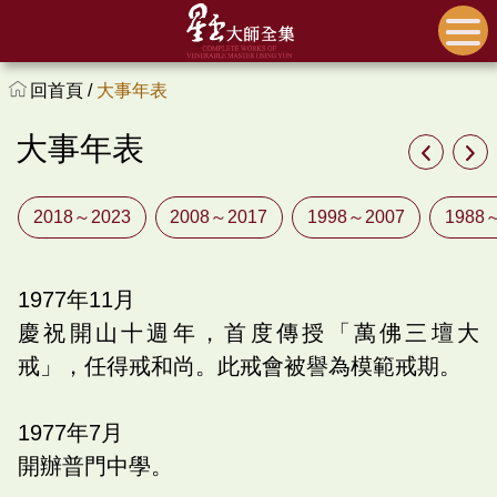
回首頁 /
大事年表
大事年表
2018～2023
2008～2017
1998～2007
1988
1977
年
11
月
慶祝開山十週年，首度傳授「萬佛三壇大
戒」，任得戒和尚。此戒會被譽為模範戒期。
1977
年
7
月
開辦普門中學。