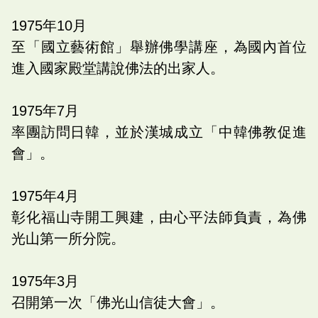
1975
年
10
月
至「國立藝術館」舉辦佛學講座，為國內首位
進入國家殿堂講說佛法的出家人。
1975
年
7
月
率團訪問日韓，並於漢城成立「中韓佛教促進
會」。
1975
年
4
月
彰化福山寺開工興建，由心平法師負責，為佛
光山第一所分院。
1975
年
3
月
召開第一次「佛光山信徒大會」。