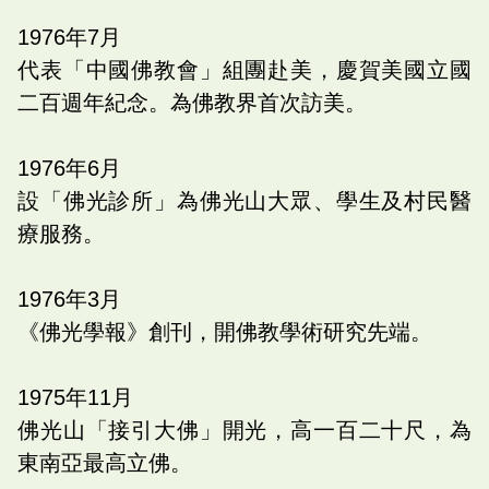
1976
年
7
月
代表「中國佛教會」組團赴美，慶賀美國立國
二百週年紀念。為佛教界首次訪美。
1976
年
6
月
設「佛光診所」為佛光山大眾、學生及村民醫
療服務。
1976
年
3
月
《佛光學報》創刊，開佛教學術研究先端。
1975
年
11
月
佛光山「接引大佛」開光，高一百二十尺，為
東南亞最高立佛。