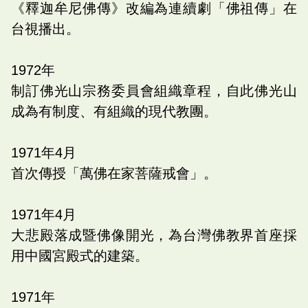
《釋迦牟尼佛傳》改編為連續劇「佛祖傳」在
台視播出。
1972
年
制訂佛光山宗務委員會組織章程，自此佛光山
成為有制度、有組織的現代教團。
1971
年
4
月
首次傳授「萬佛在家菩薩戒會」。
1971
年
4
月
大悲殿落成暨佛像開光，為台灣佛教界首座採
用中國宮殿式的建築。
1971
年