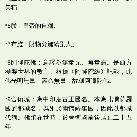
美稱。
*6朕：皇帝的自稱。
*7布施：財物分施給別人。
*8阿彌陀佛：意譯為無量光、無量壽。是西方
極樂世界的教主。根據《阿彌陀經》記載，此
佛光明無量、壽命無量，故稱阿彌陀佛。
*9舍衛城：為中印度古王國名。本為北憍薩羅
國的都城名，為別於南憍薩羅國，因此以都城
代稱。佛陀在世時，於舍衛國前後居止二十五
年。