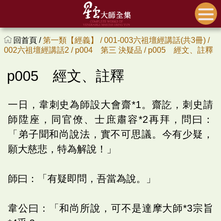
回首頁 /
第一類【經義】 /
001-003六祖壇經講話(共3冊) /
002六祖壇經講話2 /
p004 第三 決疑品 /
p005 經文、註釋
p005 經文、註釋
一日，韋刺史為師設大會齋*1。齋訖，刺史請
師陞座，同官僚、士庶肅容*2再拜，問曰：
「弟子聞和尚說法，實不可思議。今有少疑，
願大慈悲，特為解說！」
師曰：「有疑即問，吾當為說。」
韋公曰：「和尚所說，可不是達摩大師*3宗旨