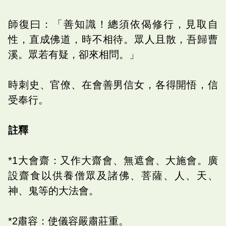
師復曰：「善知識！總須依偈修行，見取自
性，直成佛道，時不相待。眾人且散，吾歸曹
溪。眾若有疑，卻來相問。」
時刺史、官僚、在會善男信女，各得開悟，信
受奉行。
註釋
*1大會齋：又作大齋會、無遮會、大施會。廣
設齋食以供養僧眾及諸佛、菩薩、人、天、
神、鬼等的大法會。
*2肅容：使儀容嚴肅莊重。