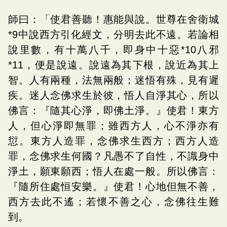
師曰：「使君善聽！惠能與說。世尊在舍衛城
*9中說西方引化經文，分明去此不遠。若論相
說里數，有十萬八千，即身中十惡*10八邪
*11，便是說遠。說遠為其下根，說近為其上
智。人有兩種，法無兩般；迷悟有殊，見有遲
疾。迷人念佛求生於彼，悟人自淨其心，所以
佛言：『隨其心淨，即佛土淨。』使君！東方
人，但心淨即無罪；雖西方人，心不淨亦有
愆。東方人造罪，念佛求生西方；西方人造
罪，念佛求生何國？凡愚不了自性，不識身中
淨土，願東願西；悟人在處一般。所以佛言：
『隨所住處恒安樂。』使君！心地但無不善，
西方去此不遙；若懷不善之心，念佛往生難
到。