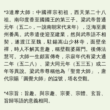
*3達摩大師：中國禪宗初祖，西天第二十八
祖。南印度香至國國王的第三子。梁武帝普通
元年（五二○，一說南朝宋代末年），泛海至廣
州番禺。武帝遣使迎至建業，然與武帝語不相
契，遂渡江至魏，駐錫嵩山少林寺，面壁坐
禪，時人不解其意趣，稱壁觀婆羅門。後傳法
慧可。大師一生頗富傳奇，示寂年代有梁大通
二年（五二八）、梁大同元年（五三五）或二
年等異說。梁武帝尊稱他為「聖胄大師」，唐
代宗賜「圓覺大師」的諡號，塔名空觀。
*4宗旨：旨趣。與宗趣、宗要、宗體、玄旨、
旨歸等語的意義相同。