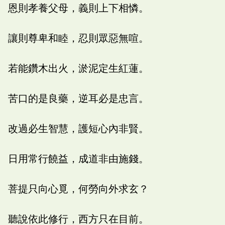
恩則孝養父母，義則上下相憐。
讓則尊卑和睦，忍則眾惡無喧。
若能鑽木出火，淤泥定生紅蓮。
苦口的是良藥，逆耳必是忠言。
改過必生智慧，護短心內非賢。
日用常行饒益，成道非由施錢。
菩提只向心覓，何勞向外求玄？
聽說依此修行，西方只在目前。