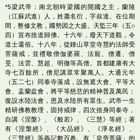
*5梁武帝：南北朝時梁國的開國之主，蘭陵
（江蘇武進）人，姓蕭名衍，字叔達。在位期
間，整修文教，國勢因之大盛。天監三年（五○
四）宣布捨道歸佛。十六年，廢天下道觀，令
道士還俗。十八年，從鍾山草堂寺慧約法師受
菩薩戒，並禮敬僧伽婆羅、法寵、僧遷、僧
旻、法雲、慧超、明徹等高僧。首都建康有大
寺七百餘所，僧尼講眾常聚萬人。大通元年
（五二七）同泰寺落成，設無遮大會、平等大
會、盂蘭盆會，將平等慈悲的精神普及萬民；
復設水陸法會，恩及水陸所有眾生。武帝一生
精研佛教教理，固持戒律，四次捨身同泰寺，
自講《涅槃》、《般若》、《三慧》等經；著
有《涅槃經》、《大品經》、《淨名經》、
《三慧經》等義記數百卷。有「皇帝菩薩」的