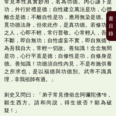
常見本性真實妙用，名為功德。內心謙下是
功，外行於禮是德；自性建立萬法是功，心體
離念是德；不離自性是功，應用無染是德。若
書
覓功德法身，但依此作，是真功德。若修功德
目
之人，心即不輕，常行普敬。心常輕人，吾我
錄
不斷，即自無功；自性虛妄不實，即自無德，
為吾我自大，常輕一切故。善知識！念念無間
是功，心行平直是德；自修性是功，自修身是
德。善知識！功德須自性內見，不是布施供養
之所求也，是以福德與功德別。武帝不識真
理，非我祖師有過。」
刺史又問曰：「弟子常見僧俗念阿彌陀佛*8，
願生西方。請和尚說，得生彼否？願為破
疑！」