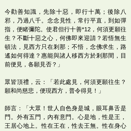
今勸善知識，先除十惡，即行十萬；後除八
邪，乃過八千。念念見性，常行平直，到如彈
指，便睹彌陀。使君但行十善*12，何須更願往
生？不斷十惡之心，何佛即來迎請？若悟無生
頓法，見西方只在剎那；不悟，念佛求生，路
遙如何得達？惠能與諸人移西方於剎那間，目
前便見，各願見否？」
眾皆頂禮，云：「若此處見，何須更願往生？
願和尚慈悲，便現西方，普令得見！」
師言：「大眾！世人自色身是城，眼耳鼻舌是
門。外有五門，內有意門。心是地，性是王，
王居心地上。性在王在，性去王無。性在身心