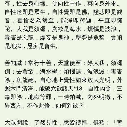
存，性去身心壞。佛向性中作，莫向身外求。
自性迷即是眾生，自性覺即是佛。慈悲即是觀
音，喜捨名為勢至，能淨即釋迦，平直即彌
陀。人我是須彌，貪欲是海水，煩惱是波浪，
毒害是惡龍，虛妄是鬼神，塵勞是魚鱉，貪瞋
是地獄，愚痴是畜生。
善知識！常行十善，天堂便至；除人我，須彌
倒；去貪欲，海水竭；煩惱無，波浪滅；毒害
除，魚龍絕。自心地上覺性如來放大光明，外
照六門清淨，能破六欲諸天*13。自性內照，三
毒即除，地獄等罪，一時銷滅。內外明徹，不
異西方。不作此修，如何到彼？」
大眾聞說，了然見性，悉皆禮拜，俱歎：「善