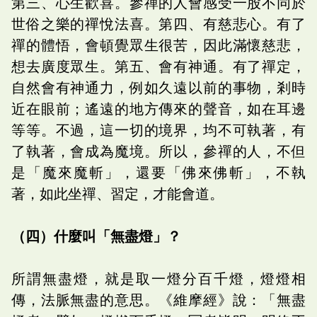
第三、心生歡喜。參禪的人會感受一股不同於
世俗之樂的禪悅法喜。第四、有慈悲心。有了
禪的體悟，會頓覺眾生很苦，因此滿懷慈悲，
想去廣度眾生。第五、會有神通。有了禪定，
自然會有神通力，例如久遠以前的事物，剎時
近在眼前；遙遠的地方傳來的聲音，如在耳邊
等等。不過，這一切的境界，均不可執著，有
了執著，會成為魔境。所以，參禪的人，不但
是「魔來魔斬」，還要「佛來佛斬」，不執
著，如此坐禪、習定，才能會道。
（四）什麼叫「無盡燈」？
所謂無盡燈，就是取一燈分百千燈，燈燈相
傳，法脈無盡的意思。《維摩經》說：「無盡