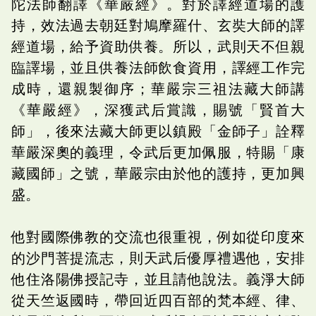
陀法師翻譯《華嚴經》。對於譯經道場的護
持，效法過去朝廷對鳩摩羅什、玄奘大師的譯
經道場，給予資助供養。所以，武則天不但親
臨譯場，並且供養法師飲食資用，譯經工作完
成時，還親製御序；華嚴宗三祖法藏大師講
《華嚴經》，深獲武后賞識，賜號「賢首大
師」，後來法藏大師更以鎮殿「金師子」詮釋
華嚴深奧的義理，令武后更加佩服，特賜「康
藏國師」之號，華嚴宗由於他的護持，更加興
盛。
他對國際佛教的交流也很重視，例如從印度來
的沙門菩提流志，則天武后優厚禮遇他，安排
他住洛陽佛授記寺，並且請他說法。義淨大師
從天竺返國時，帶回近四百部的梵本經、律、