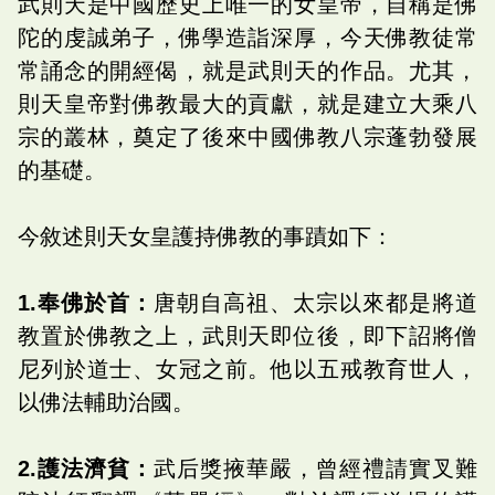
武則天是中國歷史上唯一的女皇帝，自稱是佛
陀的虔誠弟子，佛學造詣深厚，今天佛教徒常
常誦念的開經偈，就是武則天的作品。尤其，
則天皇帝對佛教最大的貢獻，就是建立大乘八
宗的叢林，奠定了後來中國佛教八宗蓬勃發展
的基礎。
今敘述則天女皇護持佛教的事蹟如下：
1.奉佛於首：
唐朝自高祖、太宗以來都是將道
教置於佛教之上，武則天即位後，即下詔將僧
尼列於道士、女冠之前。他以五戒教育世人，
以佛法輔助治國。
2.護法濟貧：
武后獎掖華嚴，曾經禮請實叉難