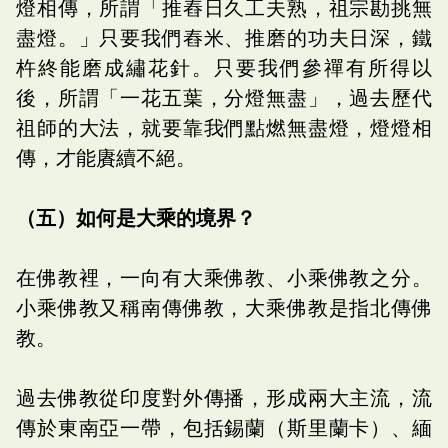
燈相傳，所謂「推舂日久工夫熟，祖宗勘挑無
盡燈。」只要我們舂米、推磨的功夫日深，鐵
杵終能磨成繡花針。只要我們參禪有所得以
後，所謂「一花五葉，分燈無盡」，過去歷代
祖師的大法，就要靠我們點燃無盡燈，燈燈相
傳，才能賡續不絕。
（五）如何是大乘的境界？
在佛教裡，一向有大乘佛教、小乘佛教之分。
小乘佛教又稱南傳佛教，大乘佛教是指北傳佛
教。
過去佛教從印度對外傳播，形成兩大主流，流
傳於東南亞一帶，包括錫蘭（斯里蘭卡）、緬