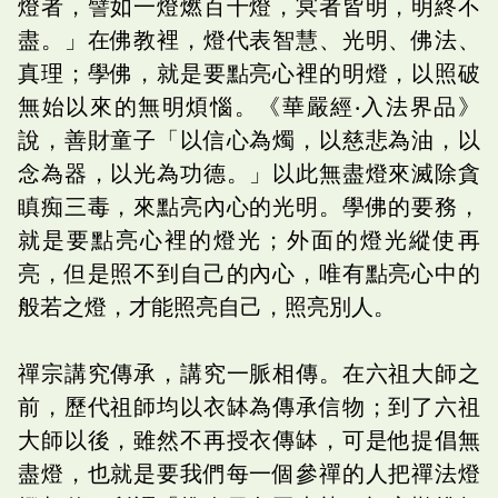
燈者，譬如一燈燃百千燈，冥者皆明，明終不
盡。」在佛教裡，燈代表智慧、光明、佛法、
真理；學佛，就是要點亮心裡的明燈，以照破
無始以來的無明煩惱。《華嚴經‧入法界品》
說，善財童子「以信心為燭，以慈悲為油，以
念為器，以光為功德。」以此無盡燈來滅除貪
瞋痴三毒，來點亮內心的光明。學佛的要務，
就是要點亮心裡的燈光；外面的燈光縱使再
亮，但是照不到自己的內心，唯有點亮心中的
般若之燈，才能照亮自己，照亮別人。
禪宗講究傳承，講究一脈相傳。在六祖大師之
前，歷代祖師均以衣缽為傳承信物；到了六祖
大師以後，雖然不再授衣傳缽，可是他提倡無
盡燈，也就是要我們每一個參禪的人把禪法燈