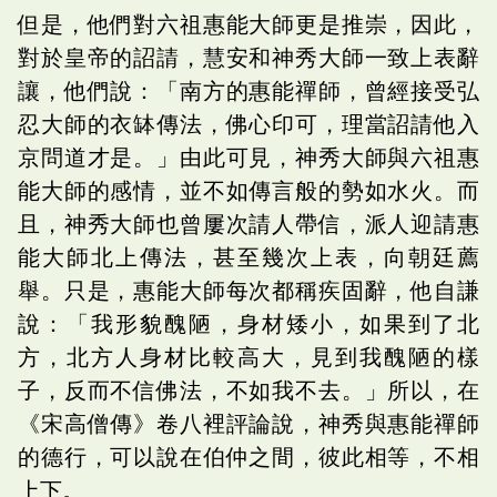
但是，他們對六祖惠能大師更是推崇，因此，
對於皇帝的詔請，慧安和神秀大師一致上表辭
讓，他們說：「南方的惠能禪師，曾經接受弘
忍大師的衣缽傳法，佛心印可，理當詔請他入
京問道才是。」由此可見，神秀大師與六祖惠
能大師的感情，並不如傳言般的勢如水火。而
且，神秀大師也曾屢次請人帶信，派人迎請惠
能大師北上傳法，甚至幾次上表，向朝廷薦
舉。只是，惠能大師每次都稱疾固辭，他自謙
說：「我形貌醜陋，身材矮小，如果到了北
方，北方人身材比較高大，見到我醜陋的樣
子，反而不信佛法，不如我不去。」所以，在
《宋高僧傳》卷八裡評論說，神秀與惠能禪師
的德行，可以說在伯仲之間，彼此相等，不相
上下。