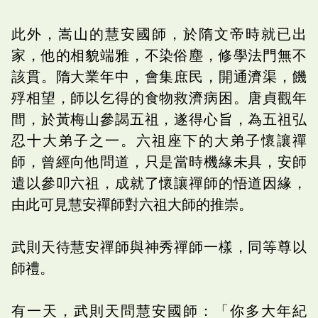
此外，嵩山的慧安國師，於隋文帝時就已出
家，他的相貌端雅，不染俗塵，修學法門無不
該貫。隋大業年中，會集庶民，開通濟渠，饑
殍相望，師以乞得的食物救濟病困。唐貞觀年
間，於黃梅山參謁五祖，遂得心旨，為五祖弘
忍十大弟子之一。六祖座下的大弟子懷讓禪
師，曾經向他問道，只是當時機緣未具，安師
遣以參叩六祖，成就了懷讓禪師的悟道因緣，
由此可見慧安禪師對六祖大師的推崇。
武則天待慧安禪師與神秀禪師一樣，同等尊以
師禮。
有一天，武則天問慧安國師：「你多大年紀