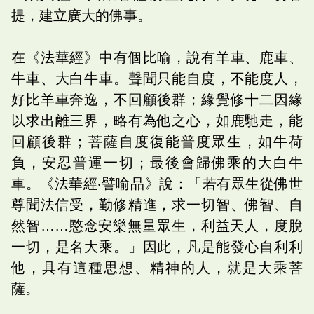
提，建立廣大的佛事。
在《法華經》中有個比喻，說有羊車、鹿車、
牛車、大白牛車。聲聞只能自度，不能度人，
好比羊車奔逸，不回顧後群；緣覺修十二因緣
以求出離三界，略有為他之心，如鹿馳走，能
回顧後群；菩薩自度復能普度眾生，如牛荷
負，安忍普運一切；最後會歸佛乘的大白牛
車。《法華經‧譬喻品》說：「若有眾生從佛世
尊聞法信受，勤修精進，求一切智、佛智、自
然智……愍念安樂無量眾生，利益天人，度脫
一切，是名大乘。」因此，凡是能發心自利利
他，具有這種思想、精神的人，就是大乘菩
薩。