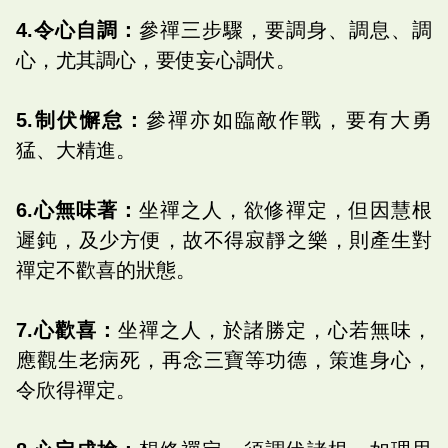
4.令心自調：
參禪三步驟，要調身、調息、調
心，尤其調心，要使妄心調伏。
5.制伏懈怠：
參禪亦如臨敵作戰，要有大勇
猛、大精進。
6.心無味著：
坐禪之人，欲修禪定，但因慧根
遲鈍，及少方便，故不得寂靜之樂，則產生對
禪定不歡喜的狀態。
7.心歡喜：
坐禪之人，於諸勝定，心若無味，
應觀生老病死，再念三寶等功德，策進身心，
令欣得禪定。