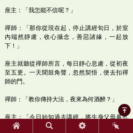
座主：「我怎能不信呢？」
禪師：「那你從現在起，停止講經旬日，於室
內端然靜慮，收心攝念，善惡諸緣，一起放
下！」
座主就聽從禪師所言，每日靜心息慮，從初夜
至五更。一天聞鼓角聲，忽然契悟，便去扣禪
師的門。
禪師：「教你傳持大法，夜來為何酒醉？」
座主：「今日始知過去講經，將生身父母鼻孔
扭捏太緊，致使不能任性逍遙，從今以後不敢