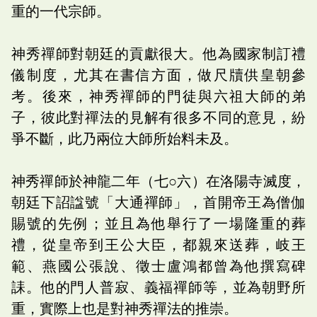
重的一代宗師。
神秀禪師對朝廷的貢獻很大。他為國家制訂禮
儀制度，尤其在書信方面，做尺牘供皇朝參
考。後來，神秀禪師的門徒與六祖大師的弟
子，彼此對禪法的見解有很多不同的意見，紛
爭不斷，此乃兩位大師所始料未及。
神秀禪師於神龍二年（七○六）在洛陽寺滅度，
朝廷下詔諡號「大通禪師」，首開帝王為僧伽
賜號的先例；並且為他舉行了一場隆重的葬
禮，從皇帝到王公大臣，都親來送葬，岐王
範、燕國公張說、徵士盧鴻都曾為他撰寫碑
誄。他的門人普寂、義福禪師等，並為朝野所
重，實際上也是對神秀禪法的推崇。