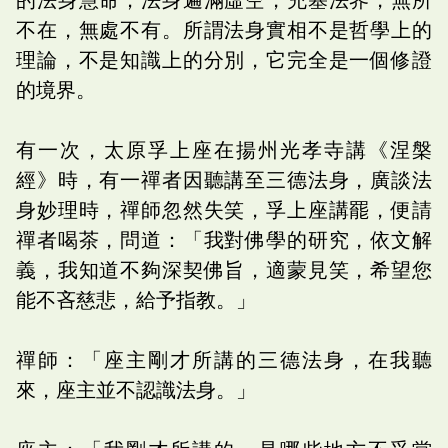
不在，無處不有。所謂法身實相不是哲學上的
理論，不是知識上的分別，它完全是一個修證
的境界。
有一次，太原孚上座在揚州光孝寺講《涅槃
經》時，有一禪者因聽講至三德法身，廣談法
身妙理時，禪師忽然失笑，孚上座講罷，便請
禪者喝茶，問道：「我對佛學的研究，依文解
義，我知道不夠深契佛旨，適蒙見笑，希望您
能不吝慈悲，給予指教。」
禪師：「座主剛才所講的三德法身，在我聽
來，座主並不認識法身。」