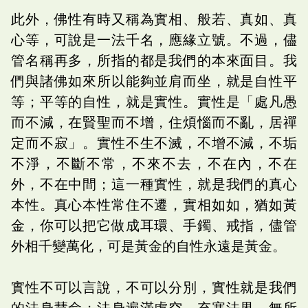
此外，佛性有時又稱為實相、般若、真如、真
心等，可說是一法千名，應緣立號。不過，儘
管名稱再多，所指的都是我們的本來面目。我
們與諸佛如來所以能夠並肩而坐，就是自性平
等；平等的自性，就是實性。實性是「處凡愚
而不減，在賢聖而不增，住煩惱而不亂，居禪
定而不寂」。實性不生不滅，不增不減，不垢
不淨，不斷不常，不來不去，不在內，不在
外，不在中間；這一種實性，就是我們的真心
本性。真心本性常住不遷，實相如如，猶如黃
金，你可以把它做成耳環、手鐲、戒指，儘管
外相千變萬化，可是黃金的自性永遠是黃金。
實性不可以言說，不可以分別，實性就是我們
的法身慧命；法身遍滿虛空，充塞法界，無所