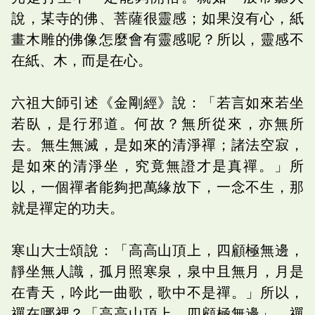
說，某寺的佛、菩薩很靈感；如果沒有心，紙
畫木雕的佛像怎麼會有靈感呢？所以，靈感不
在紙、木，而是在心。
六祖大師引述《金剛經》說：「若言如來若坐
若臥，是行邪道。何故？無所從來，亦無所
去。無生無滅，是如來的清淨禪；諸法空寂，
是如來的清淨坐，究竟無證才是真禪。」所
以，一個禪者能夠把萬緣放下，一念不生，那
就是禪定的功夫。
寒山大士頌說：「高高山頂上，四顧極無邊，
靜坐無人識，孤月照寒泉，泉中且無月，月是
在青天，吟此一曲歌，歌中不是禪。」所以，
禪在哪裡？「高高山頂上，四顧極無邊」，禪