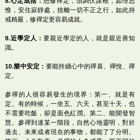
8.心定成捨：
想修禪定，須調伏諸根，如理思
惟，安住寂靜處，捨離一切不正之行，如此持
戒精嚴，修禪定更容易成就。
9.近學定人：
要親近學定的人，就是親近善知
識。
10.樂中安定：
要能持續心中的禪喜、禪悅、禪
定。
參禪的人很容易發生的境界：第一、就是有
定。有的時候，一坐五、六天，甚至十天，也
不需要吃飯，卻是面色紅潤。第二、能開發智
慧。參禪到達某一階段，自然心地靈明，對於
過去、未來或者現在的事物，都能了了分明。