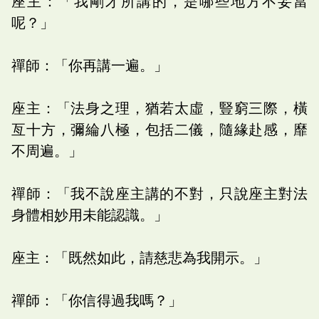
座主：「我剛才所講的，是哪些地方不妥當
呢？」
禪師：「你再講一遍。」
座主：「法身之理，猶若太虛，豎窮三際，橫
亙十方，彌綸八極，包括二儀，隨緣赴感，靡
不周遍。」
禪師：「我不說座主講的不對，只說座主對法
身體相妙用未能認識。」
座主：「既然如此，請慈悲為我開示。」
禪師：「你信得過我嗎？」