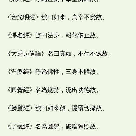
《金光明經》號曰如來，真常不變故。
《淨名經》號曰法身，報化依止故。
《大乘起信論》名曰真如，不生不滅故。
《涅槃經》呼為佛性，三身本體故。
《圓覺經》名為總持，流出功德故。
《勝鬘經》號曰如來藏，隱覆含攝故。
《了義經》名為圓覺，破暗獨照故。