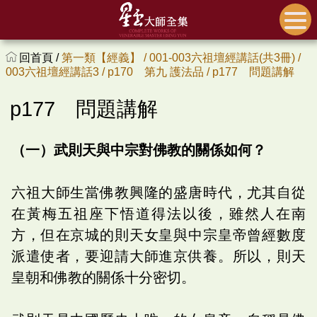
回首頁 /
第一類【經義】 /
001-003六祖壇經講話(共3冊) /
003六祖壇經講話3 /
p170 第九 護法品 /
p177 問題講解
p177 問題講解
（一）武則天與中宗對佛教的關係如何？
六祖大師生當佛教興隆的盛唐時代，尤其自從
在黃梅五祖座下悟道得法以後，雖然人在南
方，但在京城的則天女皇與中宗皇帝曾經數度
派遣使者，要迎請大師進京供養。所以，則天
皇朝和佛教的關係十分密切。