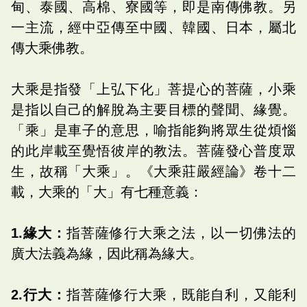
甸、泰國、高棉、寮國等，即是南傳佛教。另
一主流，經中亞傳至中國、韓國、日本，屬北
傳大乘佛教。
大乘是指發「上弘下化」菩提心的菩薩，小乘
是指以自己的解脫為主要目標的聲聞、緣覺。
「乘」是車子的意思，喻指能夠將眾生從煩惱
的此岸載至覺悟彼岸的教法。菩薩發心普度眾
生，故稱「大乘」。《大乘莊嚴經論》卷十二
載，大乘的「大」有七種意義：
1.緣大：
指菩薩修行大乘之法，以一切佛法的
廣大法義為緣，因此稱為緣大。
2.行大：
指菩薩修行大乘，既能自利，又能利