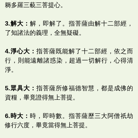
耨多羅三藐三菩提心。
3.解大：
解，即解了。指菩薩由解十二部經，
了知諸法的義理，全無疑礙。
4.淨心大：
指菩薩既能解了十二部經，依之而
行，則能遠離諸惑染，超過一切解行，心得清
淨。
5.眾具大：
指菩薩所修福德智慧，都是成佛的
資糧，畢竟證得無上菩提。
6.時大：
時，即時數。指菩薩歷三大阿僧祇劫
修行六度，畢竟當得無上菩提。