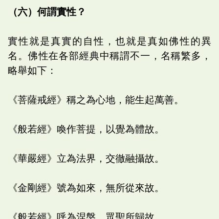
（六）何謂實性？
實性就是真實的自性，也就是真如佛性的異
名。佛性在各部經典中稱謂不一，名稱繁多，
略舉如下：
《菩薩戒經》稱之為心地，能生起萬善。
《般若經》喚作菩提，以覺為體故。
《華嚴經》立為法界，交徹融攝故。
《金剛經》號為如來，無所從來故。
《般若經》呼為涅槃，眾聖所歸故。