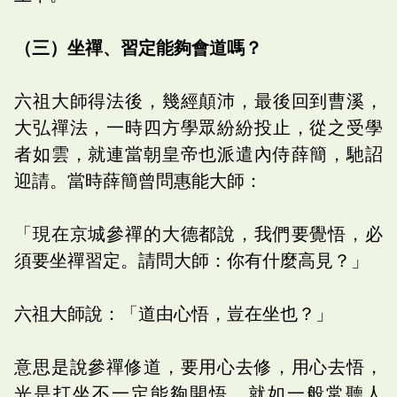
（三）坐禪、習定能夠會道嗎？
六祖大師得法後，幾經顛沛，最後回到曹溪，
大弘禪法，一時四方學眾紛紛投止，從之受學
者如雲，就連當朝皇帝也派遣內侍薛簡，馳詔
迎請。當時薛簡曾問惠能大師：
「現在京城參禪的大德都說，我們要覺悟，必
須要坐禪習定。請問大師：你有什麼高見？」
六祖大師說：「道由心悟，豈在坐也？」
意思是說參禪修道，要用心去修，用心去悟，
光是打坐不一定能夠開悟。就如一般常聽人