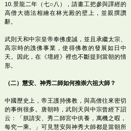
10.景龍二年（七○八），請畫工把參與譯經的
高僧大德法相繪在林光殿的壁上，並親撰讚
辭。
武則天和中宗皇帝奉佛虔誠，並且承繼太宗、
高宗時的謢佛事業，使得佛教的發展如日中
天。因此，在《壇經》裡也不斷提到當朝的情
形。
（二）慧安、神秀二師如何推崇六祖大師？
中國歷史上，帝王護持佛教，與高僧往來密切
的事例很多。唐朝時，武則天與中宗曾經下詔
云：「朕請安、秀二師宮中供養，萬機之暇，
每究一乘。」可見慧安與神秀大師都是當朝所