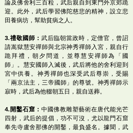
論及佛舍利三百粒，武后親自到東門外京郊跪
迎。此外，武后學習佛陀慈悲的精神，設立悲
田養病坊，幫助貧病之人。
3.禮敬國師：
武后臨朝當政時，定僧官，曾詔
請嵩獄慧安禪師與北宗神秀禪師入宮，親自行
跪拜禮，朝夕問道，並尊慧安禪師為「國
師」。慧安國師入滅後，武后將他的舍利迎到
宮中供養。神秀禪師也深受武后尊崇，受賜
「兩京法主，三帝國師」的尊號。神秀禪師示
寂時，武后為他輟朝五日，親自送葬。
4.開鑿石窟：
中國佛教雕塑藝術在唐代能光芒
四射，武后的提倡，功不可沒，尤以龍門石窟
奉先寺盧舍那佛的開鑿，最負盛名。據聞，武