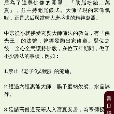
后為了這尊佛像的開鑿，「助脂粉錢二萬
貫」，並主持開光儀式。大佛呈現的宏偉氣
魄，正是武后與當時大唐盛世的精神寫照。
中宗從小就接受玄奘大師佛法的教育，有「佛
光王」的法號，曾經發願出家修道。登位之
後，全心全意護持佛教，在位五年期間，做了
不少護法的事蹟，例如：
1.禁止《老子化胡經》的流通。
2.禮遇六祖惠能大師，賜予磨納袈裟、水晶缽
等。
書
目
3.延請高僧道亮等人入宮夏安居，為帝傳授菩
錄