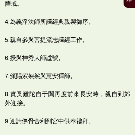
薩戒。
4.為義淨法師所譯經典親製御序。
5.親自參與菩提流志譯經工作。
6.授與神秀大師諡號。
7.頒賜紫袈裟與慧安禪師。
8.實叉難陀自于闐再度前來長安時，親自到郊
外迎接。
9.迎請佛骨舍利到宮中供奉禮拜。