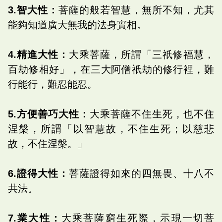
3.智大性：
菩薩的般若智慧，無所不知，尤其
能夠知道廣大無我的法身實相。
4.精進大性：
大乘菩薩，所謂「三祇修福慧，
百劫修相好」，在三大阿僧祇劫的修行裡，難
行能行，難忍能忍。
5.方便善巧大性：
大乘菩薩不住生死，也不住
涅槃，所謂「以智慧故，不住生死；以慈悲
故，不住涅槃。」
6.證得大性：
菩薩證得如來的四無畏、十八不
共法。
7.業大性：
大乘菩薩窮生死際，示現一切菩