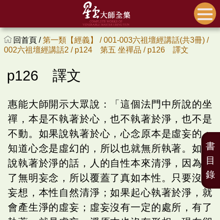
回首頁 /
第一類【經義】 /
001-003六祖壇經講話(共3冊) /
002六祖壇經講話2 /
p124 第五 坐禪品 /
p126 譯文
p126 譯文
惠能大師開示大眾說：「這個法門中所說的坐
禪，本是不執著於心，也不執著於淨，也不是
不動。如果說執著於心，心念原本是虛妄的；
書
知道心念是虛幻的，所以也就無所執著。如果
目
說執著於淨的話，人的自性本來清淨，因為有
錄
了無明妄念，所以覆蓋了真如本性。只要沒有
妄想，本性自然清淨；如果起心執著於淨，就
會產生淨的虛妄；虛妄沒有一定的處所，有了