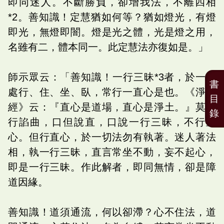
即同迷人。不斷勝負，卻增我法，不離四相
*2。善知識！定慧猶如何等？猶如燈光，有燈
即光，無燈即闇。燈是光之體，光是燈之用，
名雖有二，體本同一。此定慧法亦復如是。」
師示眾云：「善知識！一行三昧*3者，於一切
書
處行、住、坐、臥，常行一直心是也。《淨名
目
經》云：『直心是道場，直心是淨土。』莫心
錄
行諂曲，口但說直，口說一行三昧，不行直
心。但行直心，於一切法勿有執著。迷人著法
相，執一行三昧，直言常坐不動，妄不起心，
即是一行三昧。作此解者，即同無情，卻是障
道因緣。
善知識！道須通流，何以卻滯？心不住法，道