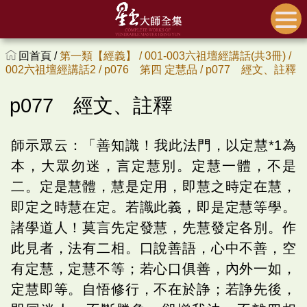
回首頁 /
第一類【經義】 /
001-003六祖壇經講話(共3冊) /
002六祖壇經講話2 /
p076 第四 定慧品 /
p077 經文、註釋
p077 經文、註釋
師示眾云：「善知識！我此法門，以定慧*1為
本，大眾勿迷，言定慧別。定慧一體，不是
二。定是慧體，慧是定用，即慧之時定在慧，
即定之時慧在定。若識此義，即是定慧等學。
諸學道人！莫言先定發慧，先慧發定各別。作
此見者，法有二相。口說善語，心中不善，空
有定慧，定慧不等；若心口俱善，內外一如，
定慧即等。自悟修行，不在於諍；若諍先後，