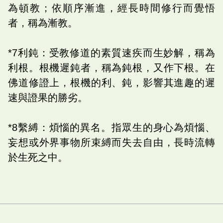
為頓教；依順序漸進，經長時間修行而覺悟
者，稱為漸教。
*7利鈍：受教修道的素質速疾而生妙解，稱為
利根。根機遲鈍者，稱為鈍根，又作下根。在
佛道修證上，根機的利、鈍，影響其進趣的遲
速與證果的勝劣。
*8繫縛：煩惱的異名。指眾生的身心為煩惱、
妄想或外界事物所束縛而失去自由，長時流轉
於生死之中。