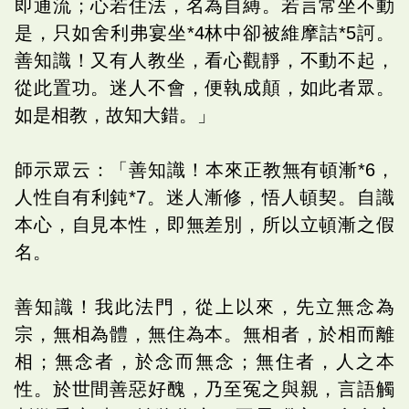
即通流；心若住法，名為自縛。若言常坐不動
是，只如舍利弗宴坐*4林中卻被維摩詰*5訶。
善知識！又有人教坐，看心觀靜，不動不起，
從此置功。迷人不會，便執成顛，如此者眾。
如是相教，故知大錯。」
師示眾云：「善知識！本來正教無有頓漸*6，
人性自有利鈍*7。迷人漸修，悟人頓契。自識
本心，自見本性，即無差別，所以立頓漸之假
名。
善知識！我此法門，從上以來，先立無念為
宗，無相為體，無住為本。無相者，於相而離
相；無念者，於念而無念；無住者，人之本
性。於世間善惡好醜，乃至冤之與親，言語觸