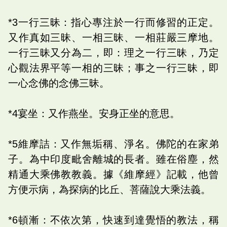
*3一行三昧：指心專注於一行而修習的正定。
又作真如三昧、一相三昧、一相莊嚴三摩地。
一行三昧又分為二，即：理之一行三昧，乃定
心觀法界平等一相的三昧；事之一行三昧，即
一心念佛的念佛三昧。
*4宴坐：又作燕坐。安身正坐的意思。
*5維摩詰：又作無垢稱、淨名。佛陀的在家弟
子。為中印度毗舍離城的長者。雖在俗塵，然
精通大乘佛教教義。據《維摩經》記載，他曾
方便示病，為探病的比丘、菩薩說大乘法義。
*6頓漸：不依次第，快速到達覺悟的教法，稱