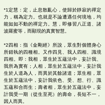
*1定慧：定，止息散亂心，使歸於靜寂的禪定
力，稱為定力。也就是不論遭遇任何境地，均
能如如不動的禪定力。慧，即修習八正道、諸
波羅蜜等，而顯現的真實智慧。
*2四相：指《金剛經》所說，眾生對個體身心
所錯執的四種相。又作四見、我人四相、識境
四相。即：我相，眾生於五蘊法中，妄計我、
我所為實有；人相，眾生於五蘊法中，妄計我
生於人道為人，而異於其餘諸道；眾生相，眾
生於五蘊法中，妄計我依色、受、想、行、識
五蘊和合而生；壽者相，眾生於五蘊法中，妄
計我受一期（從生至死）的壽命，長短不一，
因人而異。