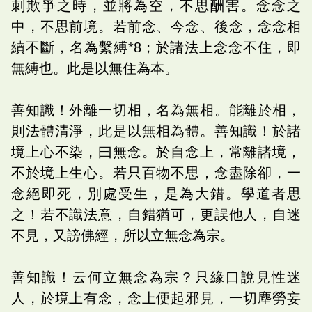
刺欺爭之時，並將為空，不思酬害。念念之
中，不思前境。若前念、今念、後念，念念相
續不斷，名為繫縛*8；於諸法上念念不住，即
無縛也。此是以無住為本。
善知識！外離一切相，名為無相。能離於相，
則法體清淨，此是以無相為體。善知識！於諸
境上心不染，曰無念。於自念上，常離諸境，
不於境上生心。若只百物不思，念盡除卻，一
念絕即死，別處受生，是為大錯。學道者思
之！若不識法意，自錯猶可，更誤他人，自迷
不見，又謗佛經，所以立無念為宗。
善知識！云何立無念為宗？只緣口說見性迷
人，於境上有念，念上便起邪見，一切塵勞妄