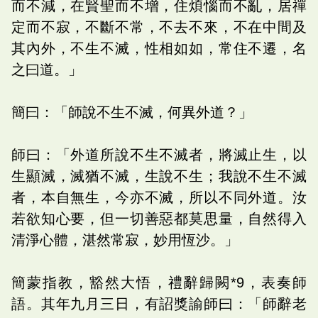
而不減，在賢聖而不增，住煩惱而不亂，居禪
定而不寂，不斷不常，不去不來，不在中間及
其內外，不生不滅，性相如如，常住不遷，名
之曰道。」
簡曰：「師說不生不滅，何異外道？」
師曰：「外道所說不生不滅者，將滅止生，以
生顯滅，滅猶不滅，生說不生；我說不生不滅
者，本自無生，今亦不滅，所以不同外道。汝
若欲知心要，但一切善惡都莫思量，自然得入
清淨心體，湛然常寂，妙用恆沙。」
簡蒙指教，豁然大悟，禮辭歸闕*9，表奏師
語。其年九月三日，有詔獎諭師曰：「師辭老