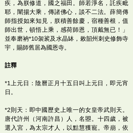
疾，為朕修道，國之福田。師若淨名，託疾毗
耶，闡揚大乘，傳諸佛心，談不二法。薛簡傳
師指授如來知見，朕積善餘慶，宿種善根，值
師出世，頓悟上乘，感荷師恩，頂戴無已！」
並奉磨衲*10袈裟及水晶缽，敕韶州刺史修飾寺
宇，賜師舊居為國恩寺。
註釋
*1上元日：陰曆正月十五日叫上元日，即元宵
日。
*2則天：即中國歷史上唯一的女皇帝武則天。
唐代許州（河南許昌）人，名曌。十四歲，被
選入宮，為太宗才人，以黠慧獲寵。帝崩，依