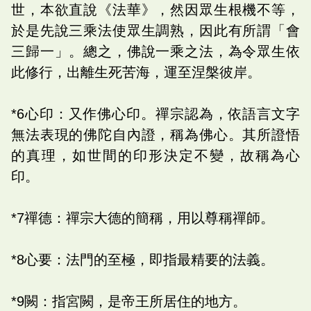
世，本欲直說《法華》，然因眾生根機不等，
於是先說三乘法使眾生調熟，因此有所謂「會
三歸一」。總之，佛說一乘之法，為令眾生依
此修行，出離生死苦海，運至涅槃彼岸。
*6心印：又作佛心印。禪宗認為，依語言文字
無法表現的佛陀自內證，稱為佛心。其所證悟
的真理，如世間的印形決定不變，故稱為心
印。
*7禪德：禪宗大德的簡稱，用以尊稱禪師。
*8心要：法門的至極，即指最精要的法義。
*9闕：指宮闕，是帝王所居住的地方。