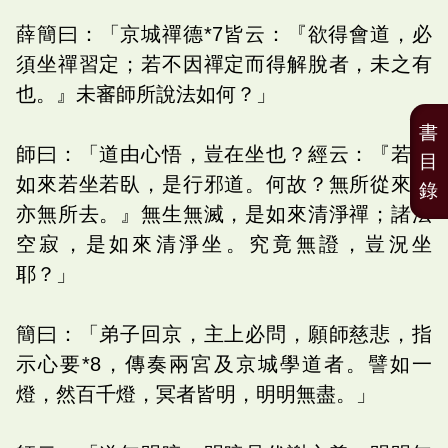
薛簡曰：「京城禪德*7皆云：『欲得會道，必
須坐禪習定；若不因禪定而得解脫者，未之有
也。』未審師所說法如何？」
書
師曰：「道由心悟，豈在坐也？經云：『若言
目
如來若坐若臥，是行邪道。何故？無所從來，
錄
亦無所去。』無生無滅，是如來清淨禪；諸法
空寂，是如來清淨坐。究竟無證，豈況坐
耶？」
簡曰：「弟子回京，主上必問，願師慈悲，指
示心要*8，傳奏兩宮及京城學道者。譬如一
燈，然百千燈，冥者皆明，明明無盡。」