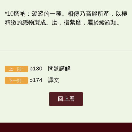
*10磨衲：袈裟的一種。相傳乃高麗所產，以極
精緻的織物製成。磨，指紫磨，屬於綾羅類。
p130 問題講解
上一則 :
p174 譯文
下一則 :
回上層