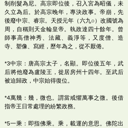
制削髮為尼。高宗即位後，召入宮為昭儀，未
久立為后。於高宗晚年，專決政事。帝崩，先
後廢中宗、睿宗。天授元年（六九○）改國號為
周，自稱則天金輪皇帝。執政達四十餘年。曾
師事高僧神秀、法藏、義淨等，又度僧、造
寺、塑像、寫經，歷年為之，從不厭倦。
*3中宗：唐高宗太子，名顯。即位後五年，武
后將他廢為盧陵王，徙居房州十四年。至武后
被迫歸政，中宗始得復位。
*4萬幾：幾，微也。謂當戒懼萬事之微。後借
指帝王日常處理的紛繁政務。
*5一乘：即指佛乘。乘，載運的意思。佛陀出