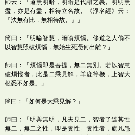
師云：「道無明暗，明暗是代謝之義。明明無
盡，亦是有盡，相待立名故。《淨名經》云：
『法無有比，無相待故。』」
簡曰：「明喻智慧，暗喻煩惱。修道之人倘不
以智慧照破煩惱，無始生死憑何出離？」
師曰：「煩惱即是菩提，無二無別。若以智慧
破煩惱者，此是二乘見解，羊鹿等機，上智大
根悉不如是。」
簡曰：「如何是大乘見解？」
師曰：「明與無明，凡夫見二，智者了達其性
無二，無二之性，即是實性。實性者，處凡愚