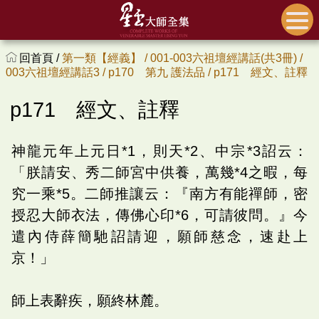
回首頁 /
第一類【經義】 /
001-003六祖壇經講話(共3冊) /
003六祖壇經講話3 /
p170 第九 護法品 /
p171 經文、註釋
p171 經文、註釋
神龍元年上元日*1，則天*2、中宗*3詔云：
「朕請安、秀二師宮中供養，萬幾*4之暇，每
究一乘*5。二師推讓云：『南方有能禪師，密
授忍大師衣法，傳佛心印*6，可請彼問。』今
遣內侍薛簡馳詔請迎，願師慈念，速赴上
京！」
師上表辭疾，願終林麓。