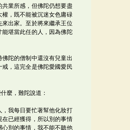
的共業所感，但佛陀仍想要盡
大權，既不能被沉迷女色庸碌
先來出家。至於將來繼承王位
才能堪當此任的人，因為佛陀
時佛陀的僧制中還沒有兒童出
十戒，這完全是佛陀愛國愛民
些什麼，難陀說道：
人，我每日要忙著幫他化妝打
現在已經獲得，所以別的事情
關心別的事情，我不能不聽他