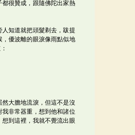
子都很贊成，跟隨佛陀出家熱
旁人知道就把頭髮剃去，跋提
候，優波離的眼淚像雨點似地
道：
居然大膽地流淚，但這不是沒
對我非常器重，想到他和諸位
，想到這裡，我就不覺流出眼