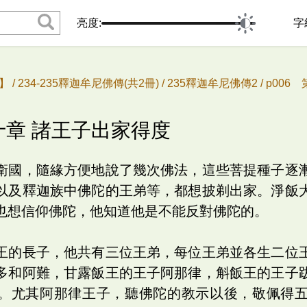
亮度:
字
 /
234-235釋迦牟尼佛傳(共2冊) /
235釋迦牟尼佛傳2 /
p006
三十章 諸王子出家得度
衛國，隨緣方便地說了幾次佛法，這些菩提種子逐
以及釋迦族中佛陀的王弟等，都想披剃出家。淨飯
也想信仰佛陀，他知道他是不能反對佛陀的。
王的長子，他共有三位王弟，每位王弟並各生二位
多和阿難，甘露飯王的王子阿那律，斛飯王的王子
。尤其阿那律王子，聽佛陀的教示以後，敬佩得