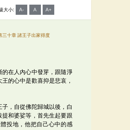
級大小:
A-
A
A+
 第三十章 諸王子出家得度
漸的在人內心中發芽，跟隨淨
大王的心中是歡喜抑是悲哀，
王子，自從佛陀歸城以後，白
跋提和婆娑等，首先生起要跟
五體投地，他把自己心中的感