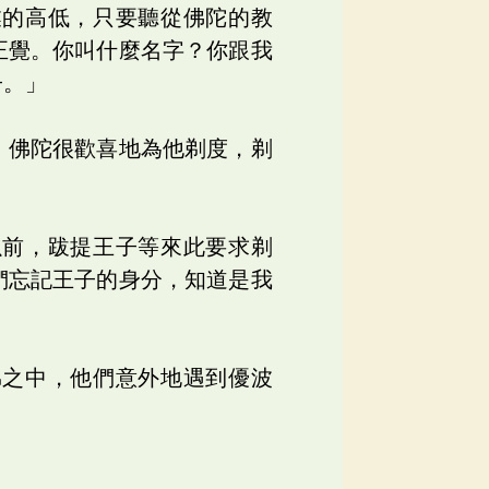
業的高低，只要聽從佛陀的教
正覺。你叫什麼名字？你跟我
子。」
，佛陀很歡喜地為他剃度，剃
以前，跋提王子等來此要求剃
們忘記王子的身分，知道是我
弟之中，他們意外地遇到優波