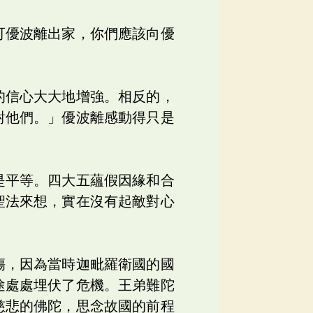
可優波離出家，你們應該向優
的信心大大地增強。相反的，
對他們。」優波離感動得只是
是平等。四大五蘊假因緣和合
聖法來想，實在沒有起敵對心
傷，因為當時迦毗羅衛國的國
途處處埋伏了危機。王弟難陀
慈悲的佛陀，思念故國的前程