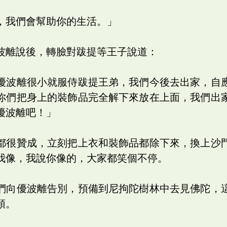
，我們會幫助你的生活。」
波離說後，轉臉對跋提等王子說道：
優波離很小就服侍跋提王弟，我們今後去出家，自
你們把身上的裝飾品完全解下來放在上面，我們出
優波離吧！」
都很贊成，立刻把上衣和裝飾品都除下來，換上沙
我像，我說你像的，大家都笑個不停。
們向優波離告別，預備到尼拘陀樹林中去見佛陀，
頭。