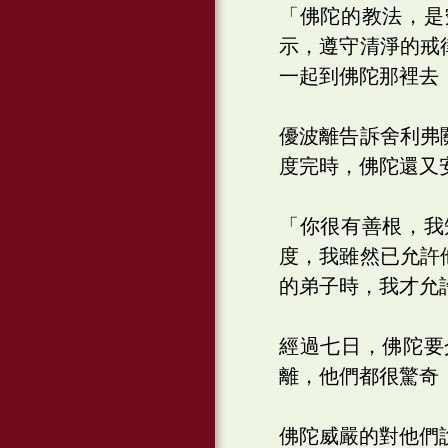
「佛陀的教法，是
示，遵守清淨的戒
一起到佛陀那裡去
優波離告訴舍利弗
度完時，佛陀還又
「你很有善根，我
度，我雖然已允許
的弟子時，我才允
經過七日，佛陀要
離，他們都很驚奇
佛陀威嚴的對他們