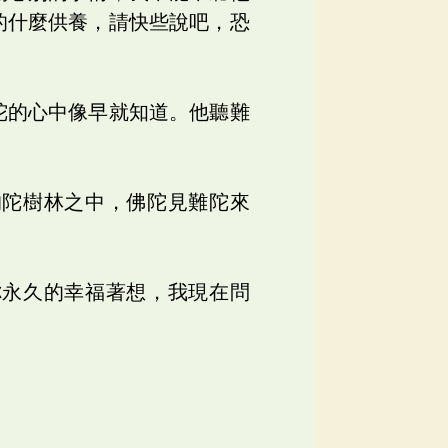
的什麼供養，請快些說吧，恐
陀的心中像早就知道。他聽難
拘陀樹林之中，佛陀見難陀來
你永久的幸福著想，我現在問