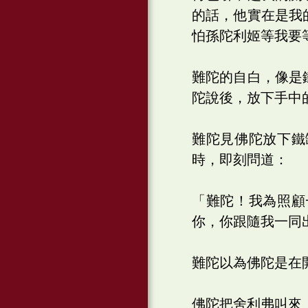
的話，他實在是我
怕孫陀利姬等我要
難陀的自白，像是
陀說後，放下手中
難陀見佛陀放下鐵
時，即刻問道：
「難陀！我為照顧
你，你跟隨我一同
難陀以為佛陀是在
佛陀把舍利弗叫來