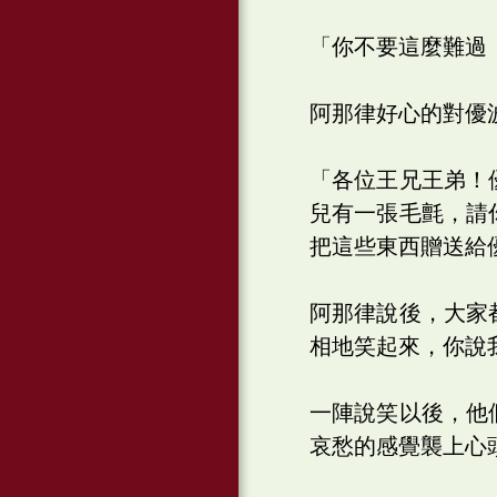
「你不要這麼難過
阿那律好心的對優
「各位王兄王弟！
兒有一張毛氈，請
把這些東西贈送給
阿那律說後，大家
相地笑起來，你說
一陣說笑以後，他
哀愁的感覺襲上心