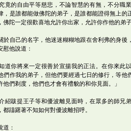
究竟的自由平等慈悲，不論智慧的有無，不分職
律，是誰都能做佛陀的弟子，是誰都能證得無上的
，佛陀一定很歡喜地允許你出家，允許你作他的弟
關於自己的名字，他迷迷糊糊地跟在舍利弗的身後
安慰他說道：
知道你將來一定很善於宣揚我的正法。在你來此
他們作我的弟子，但他們要經過七日的修行，等他
許他們剃度，他們也才會有禮貌的和你見面。」
介紹跋提王子等和優波離見面時，在眾多的師兄
，都躊躇著不知如何對優波離招呼。
說道：