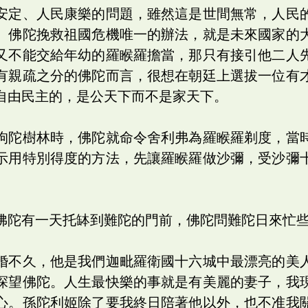
安定、人民康樂的問題，雖然這是世間無常，人民
。佛陀挽救祖國危機唯一的辦法，就是未來國家的
又不能交給年幼的羅睺羅擔當，那只有接引他二人
有親疏之分的佛陀而言，很想在朝廷上選拔一位有
自由民主的，是公天下而不是家天下。
拘陀樹林時，佛陀就命令舍利弗為羅睺羅剃度，當
示用特別得度的方法，先讓羅睺羅做沙彌，受沙彌
。
佛陀有一天托缽到難陀的門前，佛陀問難陀日來忙
婚不久，他是我們迦毗羅衛國十六城中最漂亮的美
探望佛陀。人生最快樂的事就是有美麗的妻子，我
心。孫陀利姬除了要我終日陪著他以外，也不准我