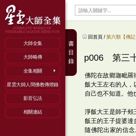
回首頁 /
第六類【傳記】
書
大師全集
目
p006 第
大師略傳
錄
全集相關
佛陀在故鄉迦毗羅
飯大王左右的人，
星雲大師人間佛教傳燈錄
自己也不知道。他
影音弘法
淨飯大王是師子頰
相關連結
飯王的王子提婆達
隨佛陀出家的信念