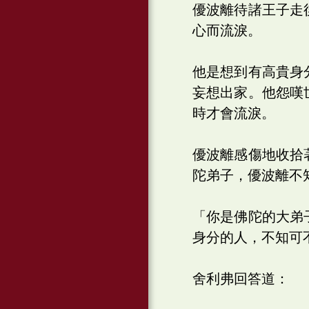
優波離待諸王子走
心而流淚。
他是想到有高貴身
妄想出家。他怨嘆
時才會流淚。
優波離感傷地收拾
陀弟子，優波離不
「你是佛陀的大弟
身分的人，不知可
舍利弗回答道：