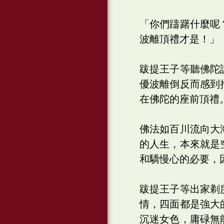
「你們躊躇什麼呢
波離頂禮才是！」
跋提王子等聽佛陀
優波離倒反而感到
在佛陀的座前頂禮
佛法如百川流向大
的人生，本來就是
和驕慢心的必要，
跋提王子等出家剃
情，四面都是強大
沉迷女色，庸碌無