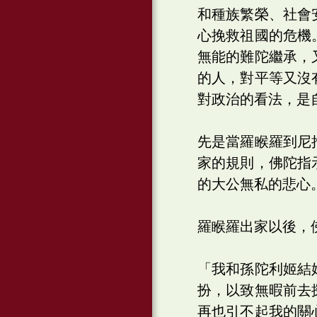
和種族繁榮、社會
心挽救祖國的危機
無能的難陀繼承，
的人，對平等又沒
對政治的看法，是
先是當羅睺羅到尼
家的規則，佛陀指
的大公無私的悲心
羅睺羅出家以後，
「我和孫陀利姬結
扮，以致無暇前去
再也引不起我的關