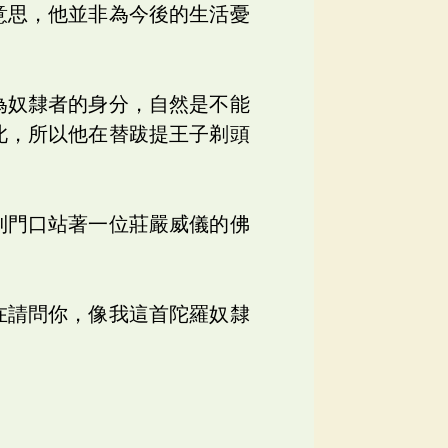
意思，他並非為今後的生活憂
為奴隸者的身分，自然是不能
此，所以他在替跋提王子剃頭
到門口站著一位莊嚴威儀的佛
在請問你，像我這首陀羅奴隸