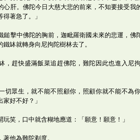
的心肝。佛陀今日大慈大悲的前來，不知要接受我
等得著急了。」
鐵鎚擊中佛陀的胸前，迦毗羅衛國未來的悲運，佛
的鐵缽就轉身向尼拘陀樹林去了。
缽，趕快盛滿飯菜追趕佛陀，難陀因此也進入尼
一切眾生，就不能不照顧你，照顧你就不能不為
出家好不好？」
開玩笑，口中就含糊地應道：「願意！願意！」
，著他為難陀剃度。