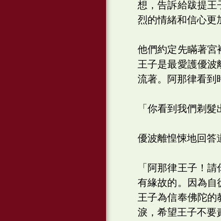
想，告訴給跋提王
烈的情緒和信心更
他們約定先瞞著宮
王子是最愛護優波
流著。阿那律看到
「你看到我們剃髮
優波離惶悚地回答
「阿那律王子！請
有緣故的。因為自
王子為信奉佛陀的
淚，希望王子不要