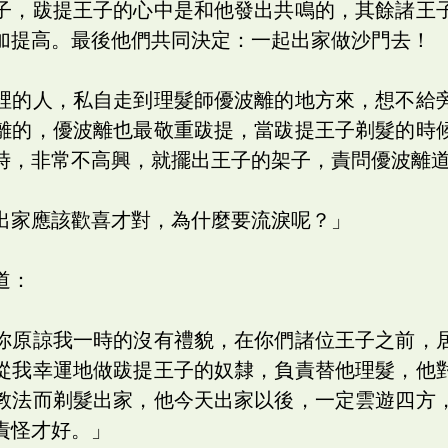
子，跋提王子的心中是和他發出共鳴的，其餘諸王
加提高。最後他們共同決定：一起出家做沙門去！
裡的人，私自走到理髮師優波離的地方來，想不給
離的，優波離也最敬重跋提，當跋提王子剃髮的時
時，非常不高興，就擺出王子的架子，責問優波離
出家應該歡喜才對，為什麼要流淚呢？」
道：
你原諒我一時的沒有禮貌，在你們諸位王子之前，
從我幸運地做跋提王子的奴隸，負責替他理髮，他
教法而剃髮出家，他今天出家以後，一定雲遊四方
責怪才好。」