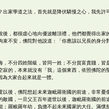
？出家學道之法，首先就是降伏驕慢之心，我先許
說後，都很虛心地向優波離頂禮，他們都覺得出家
拘束不安，佛陀對他說道：「你應該以兄長的身分
。
海，不分四姓階級，皆同一姓；不分貧富貴賤，皆
空寂的，本來就沒有「我」這個東西，依照佛陀的
因為大家合起來就是一體。
度以後，佛陀想起未來迦毗羅衛國的前途，非常憂
的敵國，一旦父王百年逝世以後，迦毗羅衛國的前
能；羅睺羅年幼，負擔不起未來國家的大任。滿懷