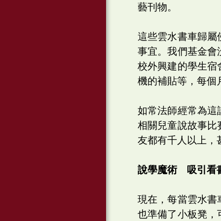
藝刊物。
這些雲水書車歸屬
事宜。我們基金會
校外興建的學生宿
機的補貼等，每個
如常法師經常為這
相關兒童說故事比
友都有千人以上，
說學魔術 吸引看
現在，每當雲水書
也準備了小板凳，