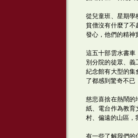
從兒童班、星期學
貧僧沒有什麼了不
發心，他們的精神
這五十部雲水書車
別分院的徒眾、義
紀念館有大型的集
了都感到驚奇不已
慈悲喜捨在熱鬧的
紙、電台作為教育
村、偏遠的山區，
有一些了解我們的