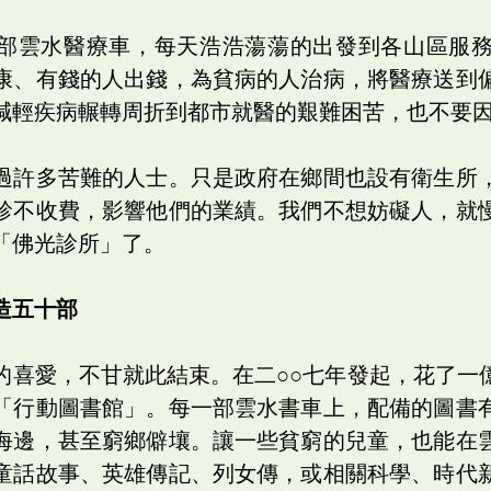
部雲水醫療車，每天浩浩蕩蕩的出發到各山區服
康、有錢的人出錢，為貧病的人治病，將醫療送到
減輕疾病輾轉周折到都市就醫的艱難困苦，也不要
過許多苦難的人士。只是政府在鄉間也設有衛生所
診不收費，影響他們的業績。我們不想妨礙人，就
「佛光診所」了。
造五十部
的喜愛，不甘就此結束。在二○○七年發起，花了一
「行動圖書館」。每一部雲水書車上，配備的圖書
海邊，甚至窮鄉僻壤。讓一些貧窮的兒童，也能在
童話故事、英雄傳記、列女傳，或相關科學、時代