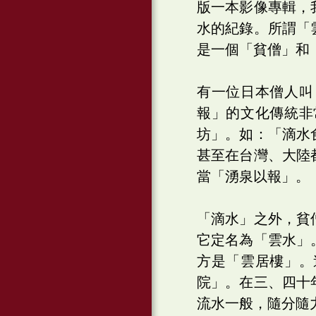
版一本影像專輯，
水的紀錄。所謂「
是一個「貧僧」和
有一位日本僧人叫
報」的文化傳統非
坊」。如：「滴水
甚至在台灣、大陸
當「湧泉以報」。
「滴水」之外，貧
它定名為「雲水」
方是「雲居樓」。
院」。在三、四十
流水一般，隨分隨