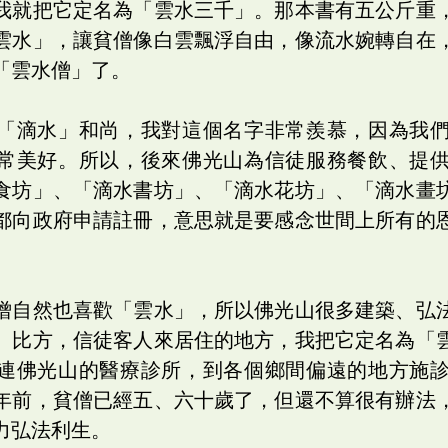
我就把它定名為「雲水三千」。那本書有五公斤重
雲水」，讓貧僧像白雲飄浮自由，像流水婉轉自在
「雲水僧」了。
「滴水」和尚，我對這個名字非常羨慕，因為我
常美好。所以，後來佛光山為信徒服務餐飲、提
食坊」、「滴水書坊」、「滴水花坊」、「滴水畫
都向政府申請註冊，意思就是要感念世間上所有的
僧自然也喜歡「雲水」，所以佛光山很多建築、弘
。比方，信徒客人來居住的地方，我把它定名為「
連佛光山的醫療診所，到各個鄉間偏遠的地方施
年前，貧僧已經五、六十歲了，但還不算很有辦法
力弘法利生。