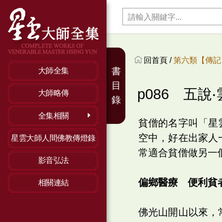
回首頁 /
第六類【傳記】
書
大師全集
目
p086 五
大師略傳
錄
全集相關
貧僧的名字叫「星
空中，好在出家人
星雲大師人間佛教傳燈錄
常適合貧僧做另一
影音弘法
偏鄉醫療 便利貧
相關連結
佛光山開山以來，