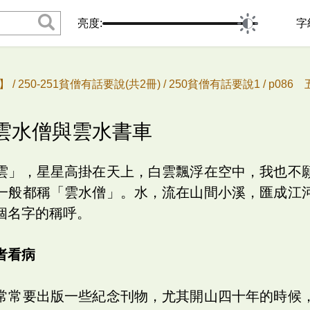
亮度:
字
 /
250-251貧僧有話要說(共2冊) /
250貧僧有話要說1 /
p086
說‧雲水僧與雲水書車
雲」，星星高掛在天上，白雲飄浮在空中，我也不
一般都稱「雲水僧」。水，流在山間小溪，匯成江
個名字的稱呼。
者看病
常常要出版一些紀念刊物，尤其開山四十年的時候