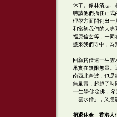
休了。像林清志、
聘請他們擔任正式
理學方面開創出一
和當初我們的大專
福原信玄等，一同
搬來我們寺中，為
回顧貧僧這一生雲
果實在無限無量。
南西北奔波，也是
無量壽，超越了時
一生學佛念佛，希
「雲水僧」，又怎
捐退休金 香港人