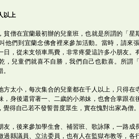
人以上
，貧僧在宜蘭最初辦的兒童班，也就是所謂的「星
叫他們到宜蘭念佛會裡來參加活動。當時，請來
一日，從未支領車馬費，非常疼愛這許多小朋友。
乾，兒童們就喜不自勝，我們自己也歡喜。所謂
錯。
地方太小，每次集合的兒童都在千人以上，只得在
妹，身後還背著一、二歲的小弟妹，也會合掌跟在
，覺得自己若不發誓普度眾生，實在愧對出家為僧
朋友，後來參加學生會、補習班、歌詠隊，一路成
做過縣議員、立法委員，也有人在監獄布教等，各