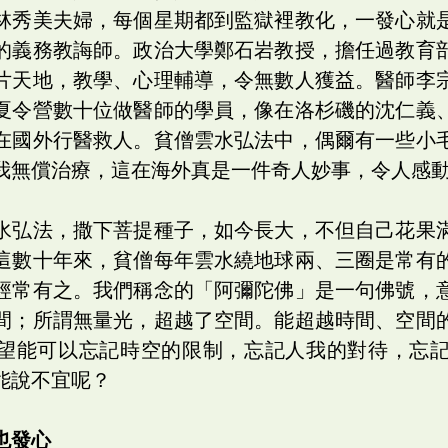
林秀美夫婦，每個星期都到監獄裡教化，一發心就
的義務教誨師。政治大學鄭石岩教授，擔任過教育
片天地，教學、心理輔導，令無數人獲益。醫師李
夏令營數十位做醫師的學員，像在洛杉磯的沈仁義
在國外行醫救人。貧僧雲水弘法中，偶爾有一些小
我無償治療，這在海外真是一件奇人妙事，令人感
水弘法，撒下菩提種子，如今長大，不但自己花果
這數十年來，貧僧每年雲水繞地球兩、三圈是常有
經常有之。我們稱念的「阿彌陀佛」是一句佛號，
間；所謂無量光，超越了空間。能超越時間、空間
望能可以忘記時空的限制，忘記人我的對待，忘
能說不宜呢？
也發心