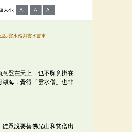
級大小:
A-
A
A+
 五說‧雲水僧與雲水書車
願意登在天上，也不願意掛在
河湖海，覺得「雲水僧」也非
，徒眾說要替佛光山和貧僧出