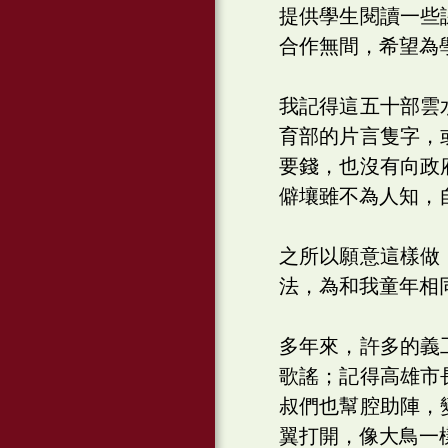
提供學生閱讀一些
合作無間，希望為
我記得這五十部雲
育部的片言隻字，
要錢，也沒有向政
僻壤雖不為人知，
之所以願意這樣做
法，為和我童年相
多年來，許多的義
歌謠；記得高雄市
叔們也幫腔助陣，
翼打開，像大鳥一