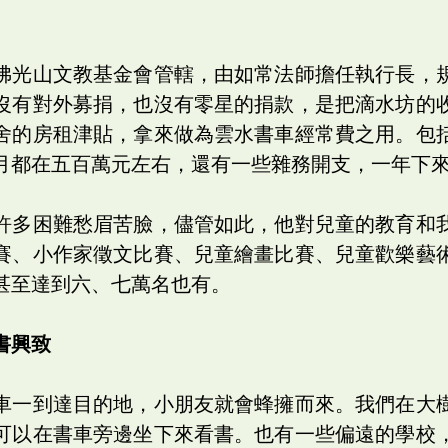
佛光山文教基金會管轄，由如常法師擔任執行長，
沒有對外募捐，也沒有零星的捐款，是把滴水坊的
舍的房租津貼，拿來做為雲水書車經常費之用。包
月都在五百萬元左右，還有一些雜務開支，一年下
許多困難愁眉苦臉，儘管如此，他對兒童的教育和
賽、小作家徵文比賽、兒童繪畫比賽、兒童歡樂藝
甚至達到六、七萬名也有。
書興致
車一到達目的地，小朋友就會蜂擁而來。我們在大
可以在書車旁邊坐下來看書。也有一些偏遠的學校