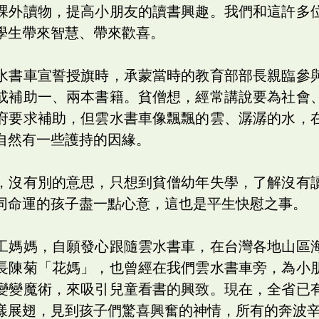
課外讀物，提高小朋友的讀書興趣。我們和這許多
學生帶來智慧、帶來歡喜。
水書車宣誓授旗時，承蒙當時的教育部部長親臨參
或補助一、兩本書籍。貧僧想，經常講說要為社會
府要求補助，但雲水書車像飄飄的雲、潺潺的水，
自然有一些護持的因緣。
，沒有別的意思，只想到貧僧幼年失學，了解沒有
同命運的孩子盡一點心意，這也是平生快慰之事。
工媽媽，自願發心跟隨雲水書車，在台灣各地山區
長陳菊「花媽」，也曾經在我們雲水書車旁，為小
變變魔術，來吸引兒童看書的興致。現在，全省已
樣展翅，見到孩子們驚喜興奮的神情，所有的奔波