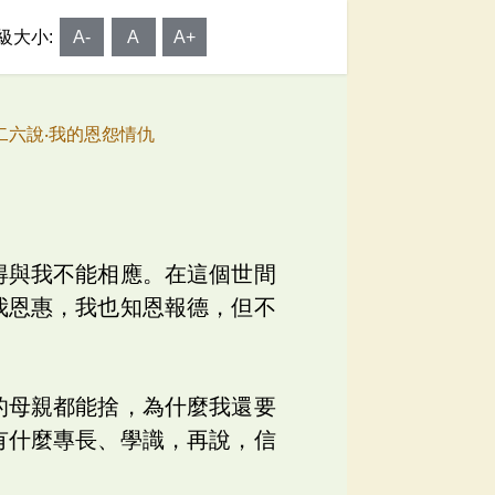
級大小:
A-
A
A+
 二六說‧我的恩怨情仇
得與我不能相應。在這個世間
我恩惠，我也知恩報德，但不
的母親都能捨，為什麼我還要
有什麼專長、學識，再說，信