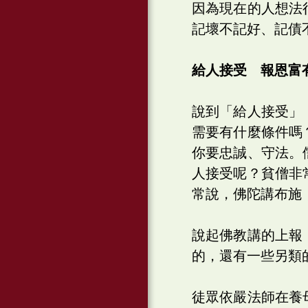
因為現在的人想法
記壞不記好、記債
給人接受 報恩富
說到「給人接受」
需要有什麼條件嗎
你要忠誠、守法。
人接受呢？貧僧非
常說，佛陀講布施
說起佛教講的上報
的，還有一些另類
徒眾依嚴法師在養