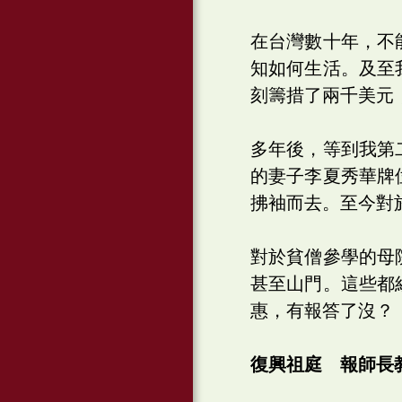
在台灣數十年，不
知如何生活。及至
刻籌措了兩千美元
多年後，等到我第
的妻子李夏秀華牌
拂袖而去。至今對
對於貧僧參學的母
甚至山門。這些都
惠，有報答了沒？
復興祖庭 報師長