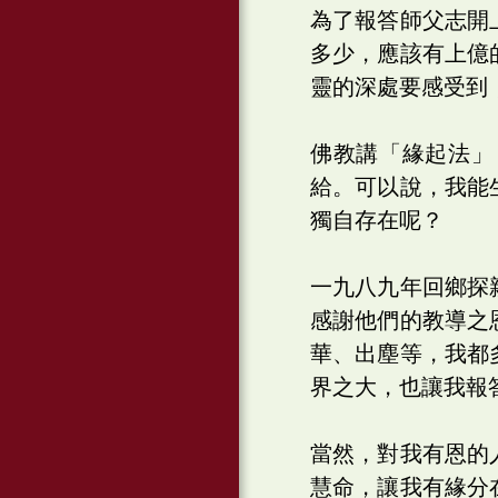
為了報答師父志開
多少，應該有上億
靈的深處要感受到
佛教講「緣起法」
給。可以說，我能
獨自存在呢？
一九八九年回鄉探
感謝他們的教導之
華、出塵等，我都
界之大，也讓我報
當然，對我有恩的
慧命，讓我有緣分