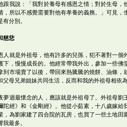
他跟我說：「我對於養母有感恩之情；對於生母，
情，所以不感覺需要對他有孝養的義務。」可見，
是有分別。
和慈悲
恩人就是外祖母，他有許多的兒孫，犯不著對一個
護下，慢慢成長的。他經常帶我外出，參加一些佛
拿到市場賣了以後，帶回來熱騰騰的燒餅、油條，
和父母兄弟姐妹共同生活，反而和我的外祖母相依
夜夢迴最懷念的人，應該就是外祖母了。外祖母劉
彌陀經》和《金剛經》。他從小茹素，十八歲嫁給
業，為劉家建了四合院的瓦房，也買了一些土地田
響我最多。