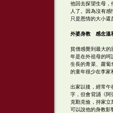
他回去探望生母，
人了。因為沒有感
只是恩情的大小還
外婆身教 感念溫
貧僧感覺到最大的
年是在外祖母的呵
生長的青菜、蘿蔔
的童年很少在李家
出家以後，經常午
字，但會背誦《阿
克勤克儉，持家立
可以說他的身教影