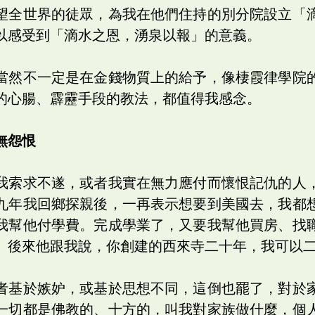
望全世界的徒眾，為我在他們住持的別分院設立「
以感受到「滴水之恩，湧泉以報」的意義。
當然不一定是在金錢物質上的給予，像棲霞律學院
的心腸、霹靂手段的教法，都值得我感念。
無怨恨
我索求不遂，或者我實在無力應付而懷恨記仇的人
九年我回鄉探親後，一再表示想要到美國去，我都
我幫他付學費。完成學業了，又要我幫他買房、找
。後來他跟我說，你創建的西來寺二十年，我可以
者基於嫉妒，或基於思想不同，這倒也罷了，對於
一切都是佛教的、十方的，叫我對家族做什麼，個