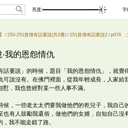
亮度:
字
 /
250-251貧僧有話要說(共2冊) /
251貧僧有話要說2 /
p076
說‧我的恩怨情仇
有話要說」的時候，題目「我的恩怨情仇」，就覺
仇可說沒有。在佛門裡面，從我年輕成長，人家給
怨懟，我也曾經對某一些人事不滿。
時候，一些老太太們要我做他們的乾兒子，我自己
至也有人鼓勵我還俗，做他們的女婿，自知自己沒
的，我不能走錯了路。