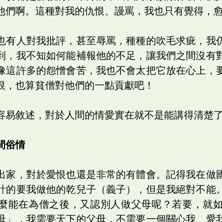
他們啊。這種對我的仇恨、謾罵，我也只有覺得，
也有人對我批評，甚至辱罵，種種的吹毛求疵，我
到，我不知如何能補報他的不足，讓我們之間沒有
像這許多的怨憎會苦，我也不會太把它放在心上，
恨，也算貧僧對他們的一點貢獻吧！
容易敘述，對於人間的情愛實在就不是能講得清楚
間俗情
出家，對於愛恨也還是非常的有體會。記得我在做
計的要我做他的乾兒子（義子），但是我絕對不能
麼能在為僧之後，又認別人做父母呢？若要，就
母」，我需要天下的父母，不需要一個關心我、愛