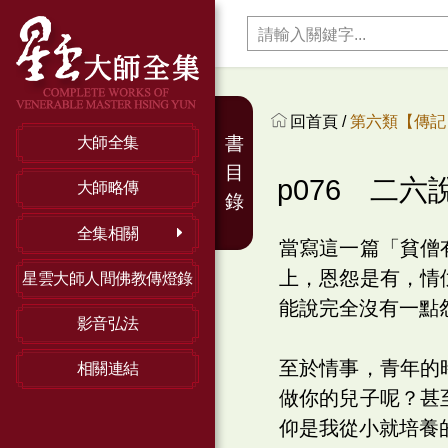
回首頁 /
第六類【傳記】
書
大師全集
目
p076 二六
大師略傳
錄
全集相關
當寫這一篇「貧僧
上，恩怨是有，情
星雲大師人間佛教傳燈錄
能說完全沒有一點
影音弘法
至於情事，青年的
相關連結
做你的兒子呢？甚
仰是我從小就培養