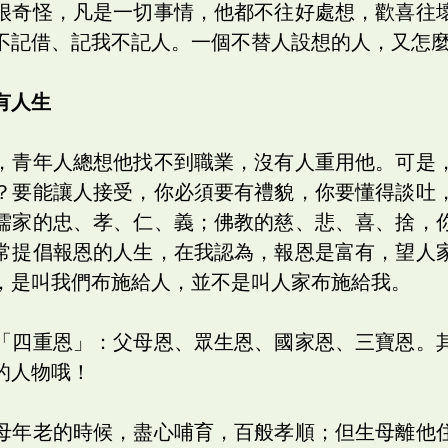
很奇怪，凡是一切事情，他都不往好處想，歡喜往
不記借、記我不記人。一個不替人設想的人，又怎
有人生
，青年人總想他找不到職業，沒有人重用他。可是
？要能讓人接受，你必須要有禮貌，你要懂得談吐
儒家的忠、孝、仁、義；佛教的慈、悲、喜、捨，
常提倡報恩的人生，在我認為，報恩是富有，望人
，是叫我們布施給人，並不是叫人家布施給我。
「四重恩」：父母恩、眾生恩、國家恩、三寶恩。
的人物哦！
母年老的時候，盡心哺育，百般孝順；但生母離他