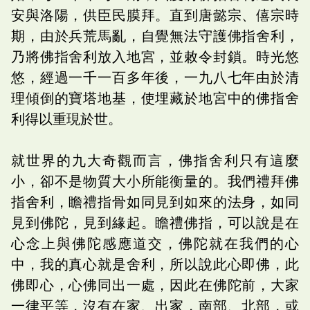
安與洛陽，供臣民膜拜。直到唐懿宗、僖宗時
期，由於兵荒馬亂，自覺無法守護佛指舍利，
乃將佛指舍利放入地宮，並敕令封鎖。時光悠
悠，經過一千一百多年後，一九八七年由於清
理傾倒的寶塔地基，使埋藏於地宮中的佛指舍
利得以重現於世。
就世界的九大奇觀而言，佛指舍利只有這麼
小，卻不是物質大小所能衡量的。我們禮拜佛
指舍利，瞻禮指骨如同見到如來的法身，如同
見到佛陀，見到緣起。瞻禮佛指，可以說是在
心念上與佛陀感應道交，佛陀就在我們的心
中，我的真心就是舍利，所以說此心即佛，此
佛即心，心佛同出一處，因此在佛陀前，大家
一律平等，沒有在家、出家，南部、北部，或