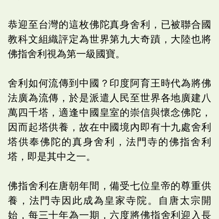
恭迎至台灣的這枚佛陀真身舍利，已被聯合國
教科文組織評定為世界第九大奇蹟，大陸也將
佛指舍利視為第一級國寶。
舍利如何流傳到中國？印度阿育王時代為將佛
法廣為流傳，於是派遣人民至世界各地廣建八
萬四千塔，適逢中國皇室的崇信與懷念佛陀，
因而起塔供養，故在中國境內即有十九處舍利
塔供奉佛陀的真身舍利，法門寺的佛指舍利
塔，即是其中之一。
佛指舍利在唐朝年間，備受七位皇帝的尊重供
養，法門寺因此成為皇家寺院。自唐太宗開
始，每三十年為一期，六度將佛指舍利迎入長