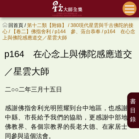
回首頁 /
第十二類【附錄】 /
380現代星雲與千古佛陀的接
心 /
【卷二】佛指舍利 /
p144 參、蒞台恭奉 /
p164 在心念
上與佛陀感應道交／星雲大師
p164 在心念上與佛陀感應道交
／星雲大師
二○○二年三月十五日
書
感謝佛指舍利光明照耀到台中地區，也感謝台
目
中縣、市長給予我們的協助，更感謝中部地區
錄
佛教界、各個宗教界的長老大德、在家居士一
同參與這個法會。