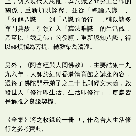
上，切入現代人思惟，為八識之間分工合作的
關係，重新加以詮釋。並從「總論八識」、
「分解八識」，到「八識的修行」，輔以諸多
禪門典故，引領進入「萬法唯識」的生活觀，
乃至以「我是佛」的發願，重新認知八識，得
以轉煩惱為菩提、轉雜染為清淨。
另外，《阿含經與人間佛教》，主要結集一九
九六年，大師於紅磡香港體育館之講座內容，
選錄了佛陀開示弟子之二十七則經文大義，啟
發世人「修行即生活、生活即修行」，處處皆
是解脫之良緣契機。
《全集》將之收錄於一冊中，作為吾人生活修
行之參考寶典。