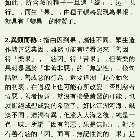
如此，所含藏的種子一旦遇「緣」，起「現
行」，而生「果」，由種子輾轉變現為果報，
就具有「變異」的特質了。
2.異類而熟：
指由因到果，屬性不同。眾生造
作諸善惡業因，雖然可能有時看起來「善因」
得「樂果」，「惡因」得「苦果」，但苦樂的
果報是屬於「非善非惡」的「無記性」，換句
話說，善或惡的行為，還要追溯「起心動念」
的初衷，在過程上也可能有所改變，否則惡者
恆惡，善者恆善，就沒有接受薰習的可能，也
就斷絕成聖成賢的希望了。好比江湖河海，鹹
淡不同，清濁有異，但流入大海之後，純是一
色一味。所謂「因有善惡，果是無記」，對於
有善有惡的「因」而言，無記性質的「果」是