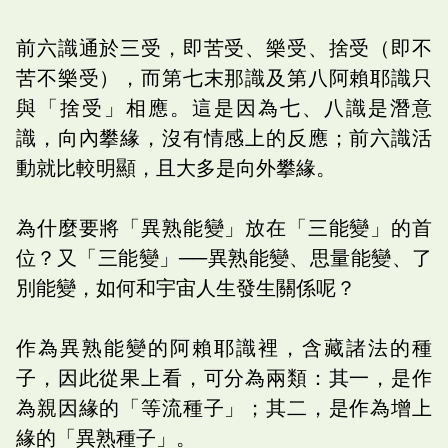
前六識通於三受，即苦受、樂受、捨受（即不
苦不樂受），而第七末那識及第八阿賴耶識只
與「捨受」相應。這是因為七、八識是潛意
識，向內攀緣，沒有情感上的反應；前六識活
動就比較明顯，且大多是向外攀緣。
為什麼要將「異熟能變」放在「三能變」的首
位？又「三能變」──異熟能變、思量能變、了
別能變，如何和宇宙人生發生關係呢？
作為異熟能變的阿賴耶識裡，含藏諸法的種
子，因此從果上看，可分為兩類：其一，是作
為親因緣的「等流種子」；其二，是作為增上
緣的「異熟種子」。