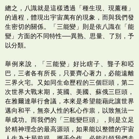
總之，八識就是這樣透過「種生現、現薰種」
的過程，體現出宇宙萬有的現象，而與我們發
生密切的關係。「三能變」則是依八識在「能
變」方面的不同特性──異熟、思量、了別，予
以分類。
舉例來說，「三能變」好比瞎子、聾子和啞
巴，三者各有所長，只要齊心著力，必能遠離
三界火宅。又如同生命歷程的三個巨頭，第二
次世界大戰末期，英國、美國、蘇俄三巨頭，
在雅爾達舉行會議，本來是希望能藉此讓世界
邁向和平，無奈人性的私心作祟，以致無法一
舉成功。而我們的「三能變巨頭」，則是立足
於精神理念的最高源頭，如果能以整體的宇宙
人生為大局前提，攜手合作，必能引領我們走