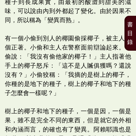
種子到長成果實，由最初的酸澀到甜美的滋
味，可以說由內到外都起了變化。由於因果不
同，所以稱為「變異而熟」。
書
目
有一個小偷到別人的椰園偷採椰子，被主人逮
錄
個正著。小偷和主人在警察面前辯論起來。小
偷說：「我沒有偷他家的椰子！」主人指著他
手上的椰子怒斥：「這不是人贓俱獲嗎？還說
沒有？」小偷狡稱：「我摘的是樹上的椰子，
你種的是地下的種子，樹上的椰子和地下的種
子怎麼會一樣呢？」
樹上的椰子和地下的種子，一個是因，一個是
果，雖不是完全不同的東西，但是就它的外相
和內涵而言，的確也有了變異。阿賴耶識也是