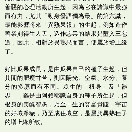
善惡的心理活動所生起，因為它在諸識中最強
而有力，尤其「動身發語獨為最」的第六識，
最能影響將來「異熟果報」的生起，例如造作
善業則得生人天，造作惡業的結果是墮入三惡
道，因此，相對於異熟果而言，便屬於增上緣
了。
好比瓜果成長，是由瓜果自己的種子生起，但
其間的肥瘦甘苦，則因陽光、空氣、水分、養
分的多寡而有不同。眾生的「根身」及「器
界」，雖是由阿賴耶識自身的種子所生起，但
根身的美醜智愚，乃至一生的貧富貴賤，宇宙
的好壞淨穢，乃至成住壞空，是屬於異熟種子
的增上緣所致。