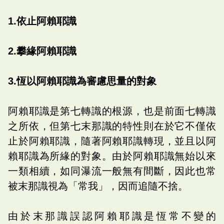
1.依止阿賴耶識
2.攀緣阿賴耶識
3.恆以阿賴耶識為審慮思量的對象
阿賴耶識是第七轉識的根源，也是前面七轉識
之所依，但第七末那識的特性則在於它不僅依
止於阿賴耶識，隨著阿賴耶識轉現，並且以阿
賴耶識為所緣的對象。由於阿賴耶識無始以來
一類相續，如同瀑流一般無有間斷，因此也常
被末那識視為「常我」，因而追隨不捨。
由於末那識誤認阿賴耶識是恆常不變的