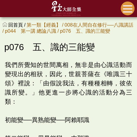
回首頁 /
第一類【經義】 /
008在人間自在修行──八識講話
/
p044 第一講 總論八識 /
p076 五、識的三能變
p076 五、識的三能變
我們所覺知的世間萬相，無非是由心識活動而
變現出的相狀，因此，世親菩薩在《唯識三十
頌》裡說：「由假說我法，有種種相轉，彼依
識所變。」他更進一步將心識的活動分為三
類：
初能變──異熟能變──阿賴耶識