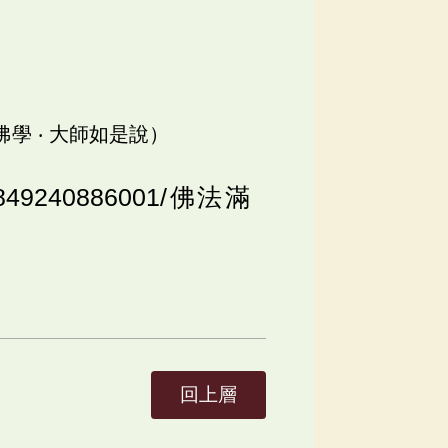
佛學 ‧ 大師如是說）
o/5849240886001/佛法滿
回上層