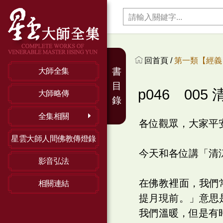
回首頁 /
第一類【經義】
書
大師全集
目
p046 005
大師略傳
錄
全集相關
各位觀眾，大家平
星雲大師人間佛教傳燈錄
今天和各位講「清
影音弘法
在佛教裡面，我們
相關連結
提月現前。」意思
我們溫暖，但是有