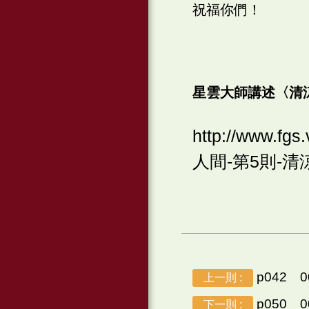
祝福你們！
星雲大師講述〈清
http://www.f
人間-第5則-清涼月-t
p042 
上一則 :
p050 
下一則 :