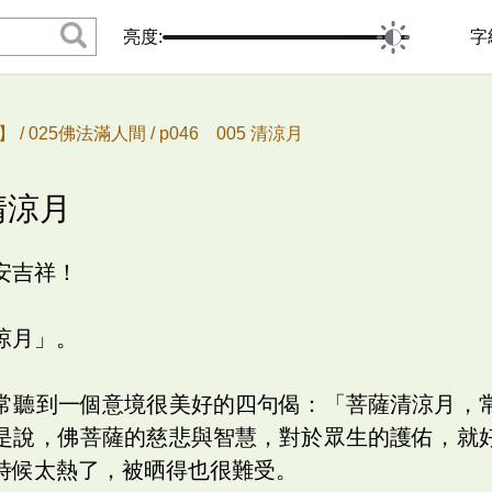
亮度:
字
 /
025佛法滿人間 /
p046 005 清涼月
 清涼月
安吉祥！
涼月」。
常聽到一個意境很美好的四句偈：「菩薩清涼月，
是說，佛菩薩的慈悲與智慧，對於眾生的護佑，就
時候太熱了，被晒得也很難受。