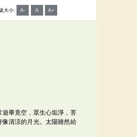
級大小:
A-
A
A+
常遊畢竟空，眾生心垢淨，菩
好像清涼的月光。太陽雖然給