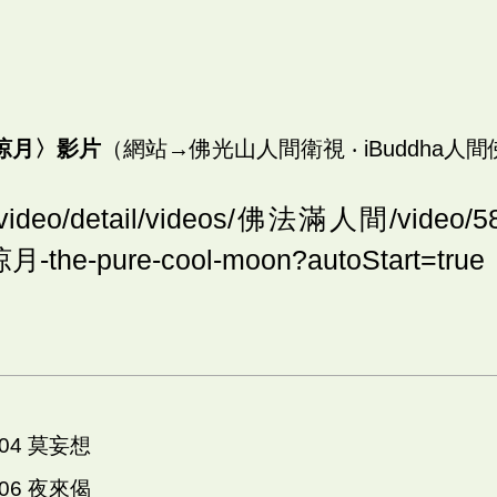
涼月〉影片
（網站→佛光山人間衛視 ‧ iBuddha人間
gs.video/detail/videos/佛法滿人間/vide
he-pure-cool-moon?autoStart=true
004 莫妄想
006 夜來偈