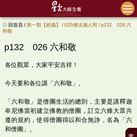
回首頁 /
第一類【經義】 /
025佛法滿人間 /
p132 026 六
和敬
p132 026 六和敬
各位觀眾，大家平安吉祥！
今天要和各位講「六和敬」。
「六和敬」是僧團生活的總則，主要是講釋迦
牟尼佛當初建立佛教的僧團，訂立六條大眾共
遵的規約，使得僧團得以和合無諍，名為「六
和僧團」。
書