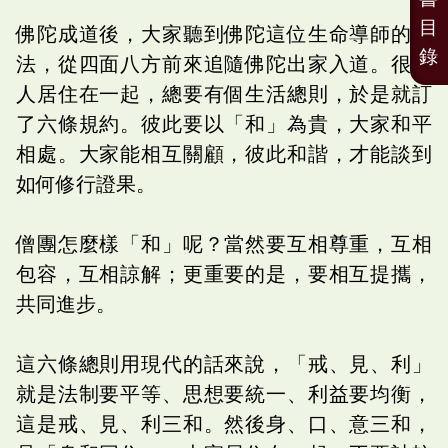
目
佛陀成道後，大家聽到佛陀這位生命導師的教
錄
法，從四面八方前來追隨佛陀出家入道。很多
人居住在一起，總要有個生活總則，於是就訂
了六條規約。彼此要以「和」為貴，大家和平
相處。大家能相互關顧，彼此和諧，才能談到
如何修行證果。
僧團怎麼樣「和」呢？當然要互相尊重，互相
包容，互相諒解；更重要的是，要相互提攜，
共同進步。
這六條總則用現代的話來說，「戒、見、利」
就是法制要平等、思想要統一、利益要均衡，
這是戒、見、利三和。然後身、口、意三和，