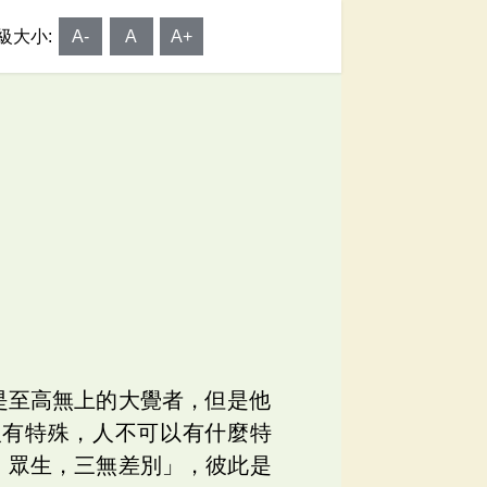
級大小:
A-
A
A+
是至高無上的大覺者，但是他
人有特殊，人不可以有什麼特
、眾生，三無差別」，彼此是