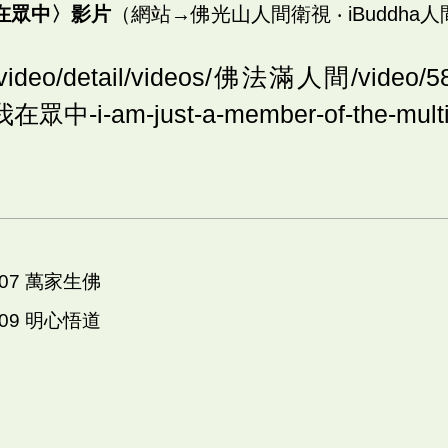
在眾中〉影片
（網站→佛光山人間衛視 ‧ iBuddha
gs.video/detail/videos/佛法滿人間/vide
中-i-am-just-a-member-of-the-multi
107 萬家生佛
109 明心悟道