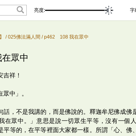
亮度:
字
 /
025佛法滿人間 /
p462 108 我在眾中
 我在眾中
安吉祥！
在眾中」。
句話，不是我講的，而是佛說的。釋迦牟尼佛成佛
我在眾中。」意思是說一切眾生平等，沒有一個
是平等的，在平等裡面大家都一樣。所謂「心、佛