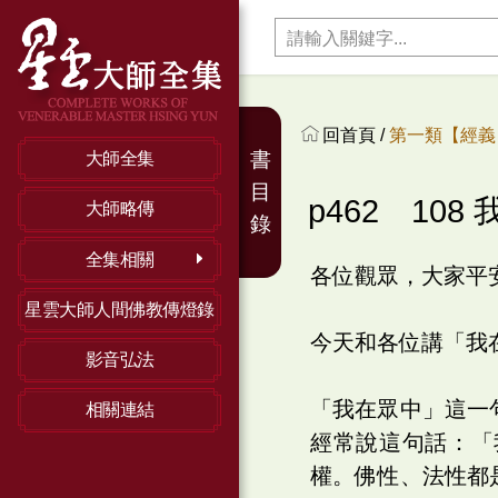
回首頁 /
第一類【經義】
書
大師全集
目
p462 108
大師略傳
錄
全集相關
各位觀眾，大家平
星雲大師人間佛教傳燈錄
今天和各位講「我
影音弘法
「我在眾中」這一
相關連結
經常說這句話：「
權。佛性、法性都