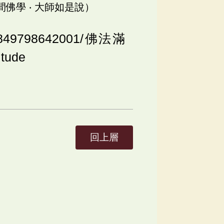
人間佛學 ‧ 大師如是說）
o/5849798642001/佛法滿
tude
回上層