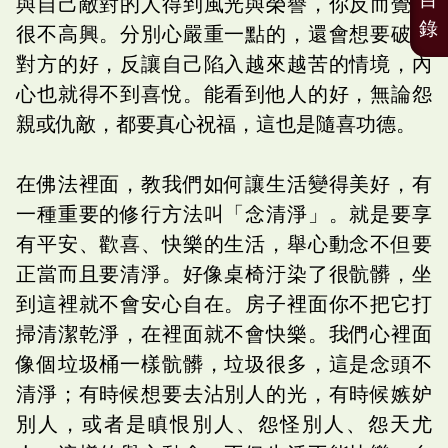
與自己敵對的人得到風光與榮譽，你反而覺得
錄
很不高興。分別心嚴重一點的，還會想要破壞
對方的好，反讓自己陷入越來越苦的情境，內
心也就得不到喜悅。能看到他人的好，無論怨
親或仇敵，都要真心祝福，這也是隨喜功德。
在佛法裡面，教我們如何讓生活變得美好，有
一種重要的修行方法叫「念清淨」。就是要享
有平安、歡喜、快樂的生活，舉心動念不但要
正當而且要清淨。好像桌椅汙染了很骯髒，坐
到這裡就不會安心自在。房子裡面你不把它打
掃清潔乾淨，在裡面就不會快樂。我們心裡面
像個垃圾桶一樣骯髒，垃圾很多，這是念頭不
清淨；有時候想要去沾別人的光，有時候嫉妒
別人，或者是瞋恨別人、怨怪別人、怨天尤