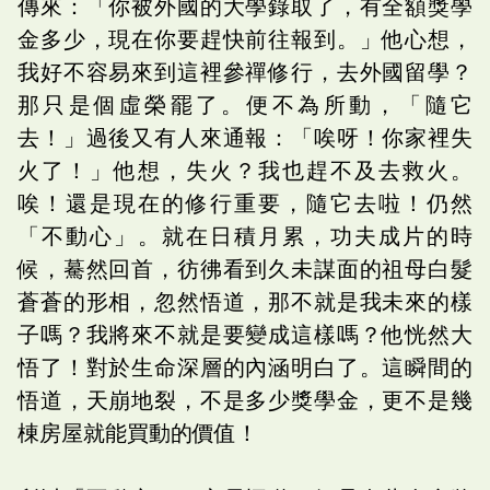
傳來：「你被外國的大學錄取了，有全額獎學
金多少，現在你要趕快前往報到。」他心想，
我好不容易來到這裡參禪修行，去外國留學？
那只是個虛榮罷了。便不為所動，「隨它
去！」過後又有人來通報：「唉呀！你家裡失
火了！」他想，失火？我也趕不及去救火。
唉！還是現在的修行重要，隨它去啦！仍然
「不動心」。就在日積月累，功夫成片的時
候，驀然回首，彷彿看到久未謀面的祖母白髮
蒼蒼的形相，忽然悟道，那不就是我未來的樣
子嗎？我將來不就是要變成這樣嗎？他恍然大
悟了！對於生命深層的內涵明白了。這瞬間的
悟道，天崩地裂，不是多少獎學金，更不是幾
棟房屋就能買動的價值！