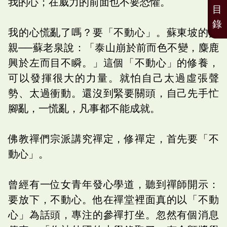
我的心；在威力的前面也不要恐懼。
目
錄
我的心慌亂了嗎？要「不動心」。蘇東坡的父
親──蘇老泉說：「泰山崩於前而色不變，麋鹿
興於左而目不瞬。」這個「不動心」的修養，
可以發揮很大的力量。就怕自己太過虛張聲
勢、太過衝動。還沒到緊要關頭，自己先手忙
腳亂，一慌亂，凡事都不能成就。
佛教禪們宗派講究禪定，修禪定，首先要「不
動心」。
曾經有一位女青年發心學道，聽到禪師開示：
要放下，不動心。他在禪堂裡面真的以「不動
心」為話頭，專注的參禪打坐。忽然有個消息