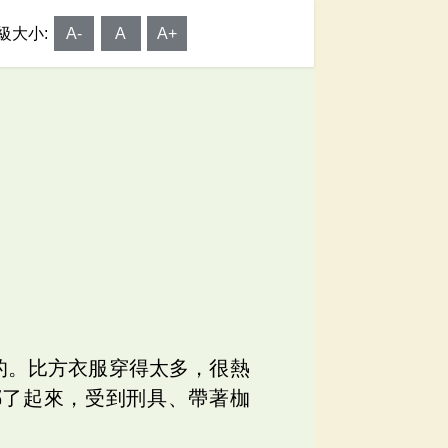
級大小:
A-
A
A+
的。比方衣服穿得太多，很熱
綁了起來，受到刑具、帶著枷