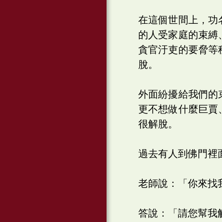
在這個世間上，功
的人受家庭的束縛
貪官汙吏的要脅等
脫。
外面紛擾給我們的
更不想做什麼巨賈
很解脫。
過去有人到佛門裡
老師說：「你來找
答說：「請您幫我