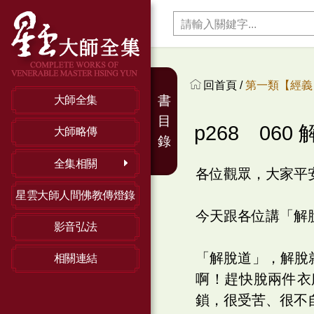
回首頁 /
第一類【經義】
書
大師全集
目
p268 060
大師略傳
錄
全集相關
各位觀眾，大家平
星雲大師人間佛教傳燈錄
今天跟各位講「解
影音弘法
「解脫道」，解脫
相關連結
啊！趕快脫兩件衣
鎖，很受苦、很不