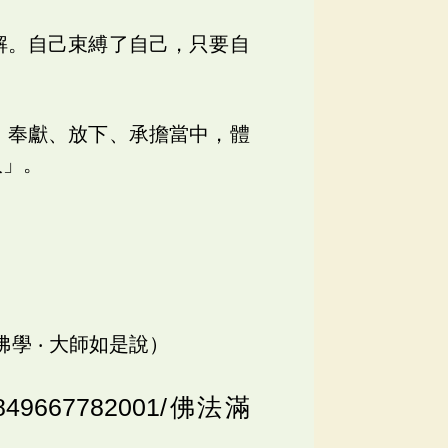
解。自己束縛了自己，只要自
、奉獻、放下、承擔當中，體
人」。
佛學 ‧ 大師如是說）
o/5849667782001/佛法滿