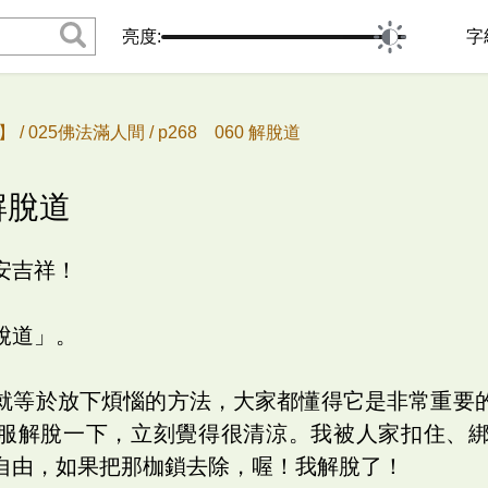
亮度:
字
 /
025佛法滿人間 /
p268 060 解脫道
 解脫道
安吉祥！
脫道」。
就等於放下煩惱的方法，大家都懂得它是非常重要
服解脫一下，立刻覺得很清涼。我被人家扣住、
自由，如果把那枷鎖去除，喔！我解脫了！