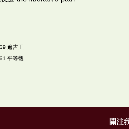
059 遍吉王
061 平等觀