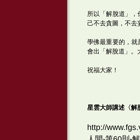
所以「解脫道」，
己不去貪圖，不去
學佛最重要的，就
會出「解脫道」。
祝福大家！
星雲大師講述〈解
http://www.f
人間-第60則-解脫道-