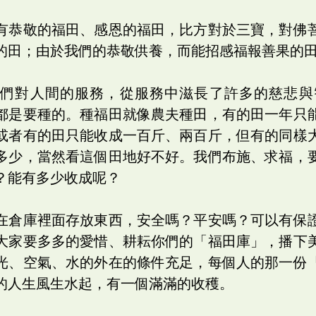
有恭敬的福田、感恩的福田，比方對於三寶，對佛
的田；由於我們的恭敬供養，而能招感福報善果的
我們對人間的服務，從服務中滋長了許多的慈悲與
都是要種的。種福田就像農夫種田，有的田一年只
或者有的田只能收成一百斤、兩百斤，但有的同樣
多少，當然看這個田地好不好。我們布施、求福，
？能有多少收成呢？
在倉庫裡面存放東西，安全嗎？平安嗎？可以有保
大家要多多的愛惜、耕耘你們的「福田庫」，播下
光、空氣、水的外在的條件充足，每個人的那一份
的人生風生水起，有一個滿滿的收穫。