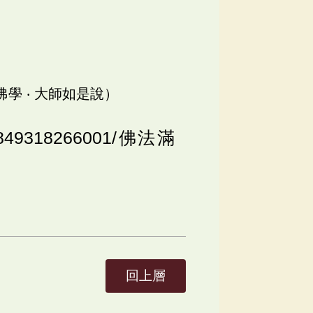
佛學 ‧ 大師如是說）
o/5849318266001/佛法滿
回上層