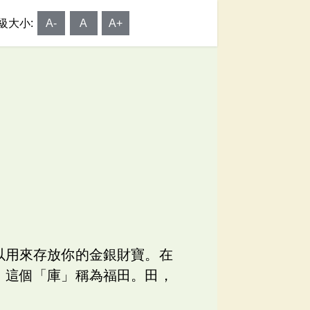
級大小:
A-
A
A+
以用來存放你的金銀財寶。在
。這個「庫」稱為福田。田，