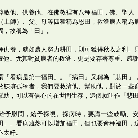
尊敬他、供養他。在佛教裡有八種福田，佛、聖人
（上師）、父、母等四種稱為恩田；救濟病人稱為
福，故稱為「田」。
種供養，就如農人努力耕田，則可獲得秋收之利。
養他。尤其對貧病者的救濟，更是要存著尊重、感
謂「看病是第一福田」。「病田」又稱為「悲田」
於鰥寡孤獨者，我們要救濟他、幫助他，對於一些
幫助，可以有信心的在世間生存，這個就叫作「悲
給予慰問，給予探視。探病時，要講一些鼓勵、
田」。看病雖然可以增加福田，但也要會種福田，
不太好。