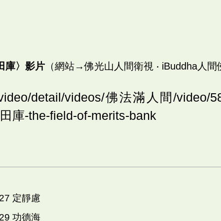
田庫〉影片
（網站→佛光山人間衛視 ‧ iBuddha人間
gs.video/detail/videos/佛法滿人間/vide
the-field-of-merits-bank
027 定靜慮
029 功德海