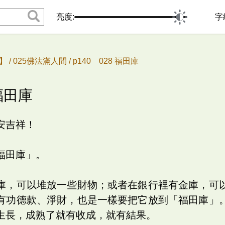
亮度:
字
 /
025佛法滿人間 /
p140 028 福田庫
 福田庫
安吉祥！
福田庫」。
庫，可以堆放一些財物；或者在銀行裡有金庫，可
有功德款、淨財，也是一樣要把它放到「福田庫」
生長，成熟了就有收成，就有結果。