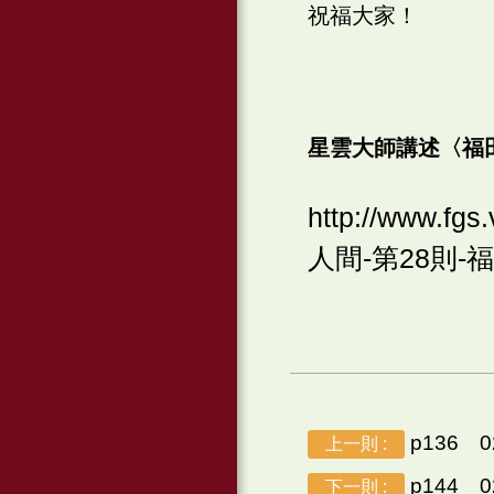
祝福大家！
星雲大師講述〈福
http://www.f
人間-第28則-福田庫-
p136 
上一則 :
p144 
下一則 :