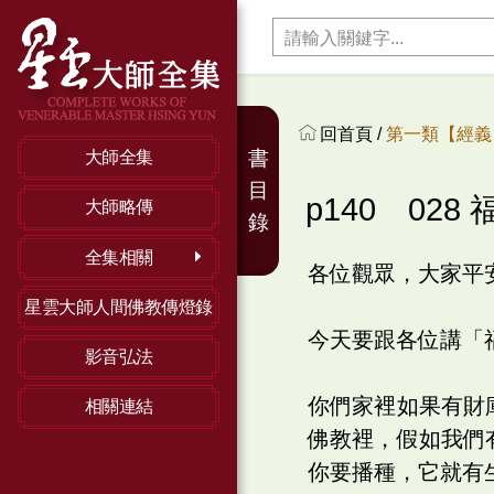
回首頁 /
第一類【經義】
書
大師全集
目
p140 028
大師略傳
錄
全集相關
各位觀眾，大家平
星雲大師人間佛教傳燈錄
今天要跟各位講「
影音弘法
你們家裡如果有財
相關連結
佛教裡，假如我們
你要播種，它就有