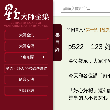
回首頁 /
第一類【經義】
書
大師全集
目
p522 123
大師略傳
錄
全集相關
各位觀眾，大家平
星雲大師人間佛教傳燈錄
今天和各位講「好
影音弘法
「好心好報」這句
相關連結
善事的人不要灰心