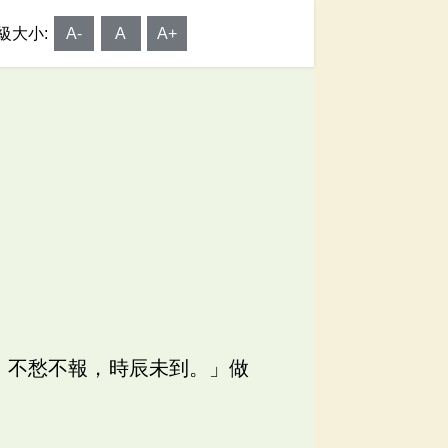
級大小:
A-
A
A+
；不愁不報，時辰未到。」做