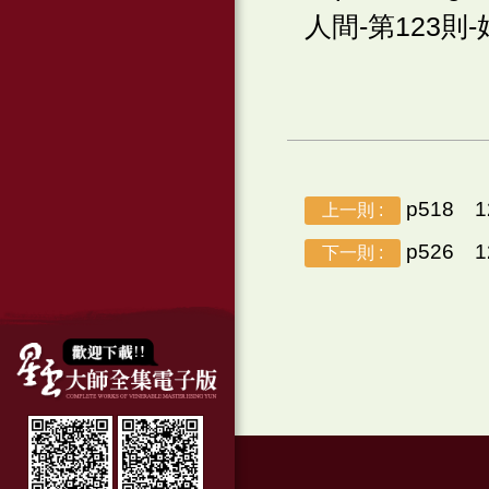
人間-第123則-好心好
p518 
上一則 :
p526 
下一則 :