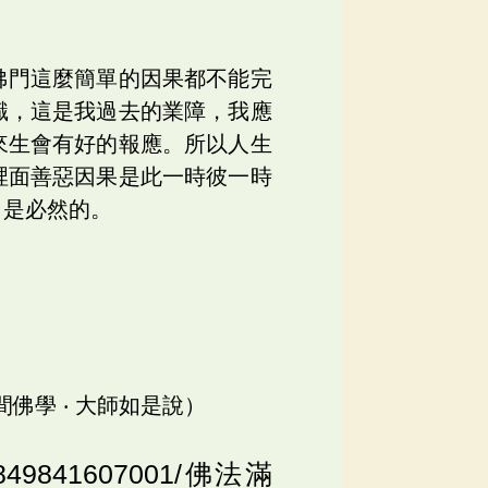
佛門這麼簡單的因果都不能完
識，這是我過去的業障，我應
來生會有好的報應。所以人生
裡面善惡因果是此一時彼一時
」是必然的。
人間佛學 ‧ 大師如是說）
o/5849841607001/佛法滿