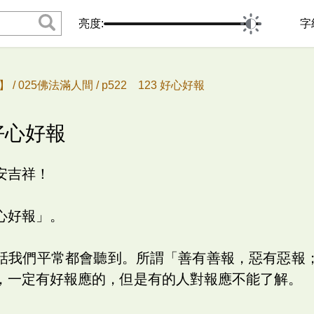
亮度:
字
 /
025佛法滿人間 /
p522 123 好心好報
 好心好報
安吉祥！
心好報」。
話我們平常都會聽到。所謂「善有善報，惡有惡報
，一定有好報應的，但是有的人對報應不能了解。