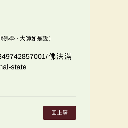
人間佛學 ‧ 大師如是說）
o/5849742857001/佛法滿
l-state
回上層