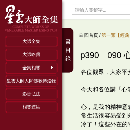
回首頁 /
第一類【經義】
書
大師全集
目
p390 090
大師略傳
錄
全集相關
各位觀眾，大家平
星雲大師人間佛教傳燈錄
今天和各位講「心
影音弘法
心，是我的精神意
相關連結
常生活很容易受到
冷了！這些外在的