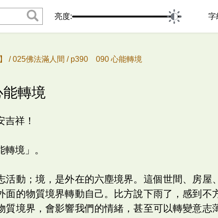
亮度:
字
 /
025佛法滿人間 /
p390 090 心能轉境
 心能轉境
安吉祥！
能轉境」。
志活動；境，是外在的六塵境界。這個世間、房屋
外面的物質境界轉動自己。比方說下雨了，感到不
物質境界，會影響我們的情緒，甚至可以轉變意志