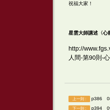
祝福大家！
星雲大師講述〈心
http://www.f
人間-第90則-心能轉境
p386 
上一則 :
p394 
下一則 :