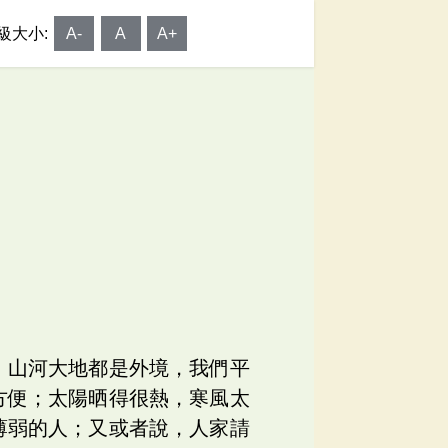
級大小:
A-
A
A+
、山河大地都是外境，我們平
方便；太陽晒得很熱，寒風太
薄弱的人；又或者說，人家請