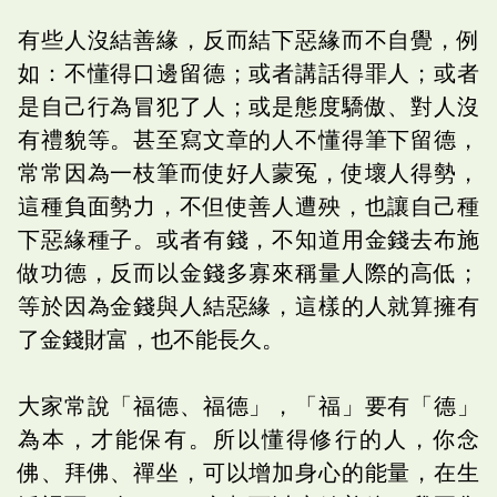
有些人沒結善緣，反而結下惡緣而不自覺，例
如：不懂得口邊留德；或者講話得罪人；或者
是自己行為冒犯了人；或是態度驕傲、對人沒
有禮貌等。甚至寫文章的人不懂得筆下留德，
常常因為一枝筆而使好人蒙冤，使壞人得勢，
這種負面勢力，不但使善人遭殃，也讓自己種
下惡緣種子。或者有錢，不知道用金錢去布施
做功德，反而以金錢多寡來稱量人際的高低；
等於因為金錢與人結惡緣，這樣的人就算擁有
了金錢財富，也不能長久。
大家常說「福德、福德」，「福」要有「德」
為本，才能保有。所以懂得修行的人，你念
佛、拜佛、禪坐，可以增加身心的能量，在生