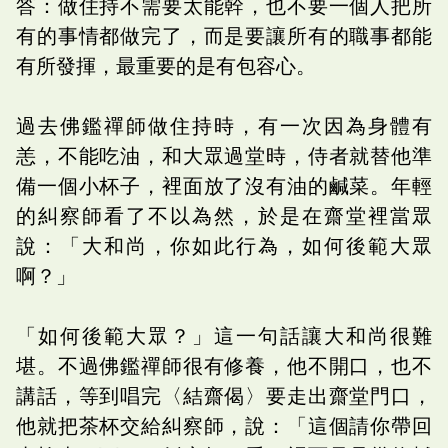
答：做住持不需要太能幹，也不要一個人把所
有的事情都做完了，而是要讓所有的職事都能
有所發揮，最重要的是有包容心。
過去佛鑑禪師做住持時，有一次因為身體有
恙，不能吃油，和大眾過堂時，侍者就替他準
備一個小杯子，裡面放了沒有油的鹹菜。年輕
的糾察師看了不以為然，於是在齋堂裡當眾
說：「大和尚，你如此行為，如何後範大眾
啊？」
「如何後範大眾？」這一句話讓大和尚很難
堪。不過佛鑑禪師很有修養，他不開口，也不
講話，等到唱完〈結齋偈〉要走出齋堂門口，
他就把茶杯交給糾察師，說：「這個請你帶回