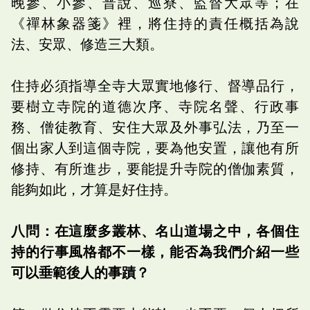
晚參、小參、普說、巡寮、監督大眾等；在
《禪林象器箋》裡，將住持的責任概括為說
法、安眾、修造三大類。
住持必須指導全寺大眾實地修行、督導品行，
要樹立寺院的道德次序、寺院名聲、行政事
務、僧徒教育、安住大眾及外事弘法，乃至一
個出家人到這個寺院，要為他安置，讓他有所
修持、有所進步，要能提升寺院的僧伽素質，
能夠如此，才算是好住持。
八問：在這麼多叢林、名山道場之中，各個住
持的行事風格都不一樣，能否為我們介紹一些
可以垂範後人的事蹟？