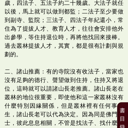
歲，四法子、五法子約二十幾歲。大法子就任
以後，馬上就可以做到都監；二法子至少要做
到副寺、監院；三法子、四法子年紀還小，常
住為了提拔人才、教育人才，往往會安排他外
出參學，等住持退位時，再將他找回來接棒。
過去叢林提拔人才，其實，都是很有計劃與規
劃的。
二、諸山推薦：有的寺院沒有收法子，當家也
沒有足夠的德行、聲望做到住持，住持又將退
位，這時就可以請諸山長老推薦。諸山長老在
叢林的地位很重要，即使他和這一家叢林沒有
什麼特別因緣關係，但是叢林裡有任何事發
書
生，諸山長老可以代為決定。因為同是佛門人
目
士，彼此息息相關，不管是找法子、找什麼人
錄