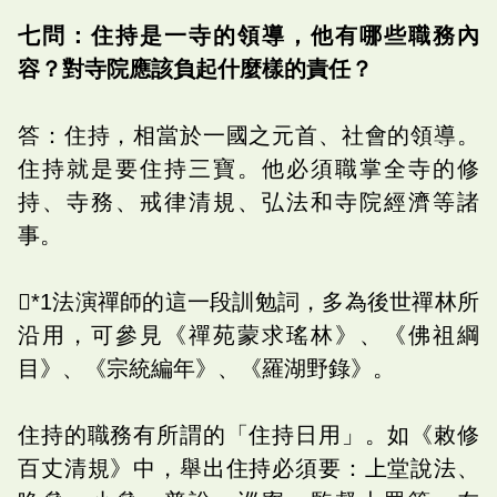
七問：住持是一寺的領導，他有哪些職務內
容？對寺院應該負起什麼樣的責任？
答：住持，相當於一國之元首、社會的領導。
住持就是要住持三寶。他必須職掌全寺的修
持、寺務、戒律清規、弘法和寺院經濟等諸
事。
*1法演禪師的這一段訓勉詞，多為後世禪林所
沿用，可參見《禪苑蒙求瑤林》、《佛祖綱
目》、《宗統編年》、《羅湖野錄》。
住持的職務有所謂的「住持日用」。如《敕修
百丈清規》中，舉出住持必須要：上堂說法、