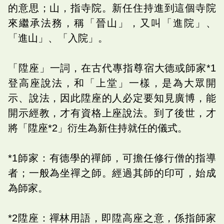
的意思；山，指寺院。新任住持進到這個寺院
來繼承法務，稱「晉山」，又叫「進院」、
「進山」、「入院」。
「陞座」一詞，在古代專指尊宿大德或師家*1
登高座說法，和「上堂」一樣，是為大眾開
示、說法，因此陞座的人必定要知見廣博，能
開示經教，才有資格上座說法。到了後世，才
將「陞座*2」衍生為新住持就任的儀式。
*1師家：有德學的禪師，可擔任修行僧的指導
者；一般為坐禪之師。經過其師的印可，始成
為師家。
*2陞座：禪林用語，即陞高座之意，係指師家