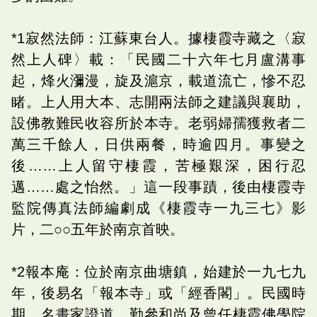
*1寂然法師：江蘇東台人。據棲霞寺藏之〈寂
然上人碑〉載：「民國二十六年七月盧溝事
起，烽火瀰漫，旋及滬京，載道流亡，慘不忍
睹。上人用大本、志開兩法師之建議與襄助，
設佛教難民收容所於本寺。老弱婦孺獲救者二
萬三千餘人，日供兩餐，時逾四月。事變之
後……上人留守棲霞，苦極艱深，困行忍
邁……處之怡然。」這一段事蹟，後由棲霞寺
監院傳真法師編劇成《棲霞寺一九三七》影
片，二○○五年於南京首映。
*2報本庵：位於南京曲塘鎮，始建於一九七九
年，後易名「報本寺」或「經香閣」。民國時
期，名畫家證道、勤參和尚及曾任棲霞佛學院