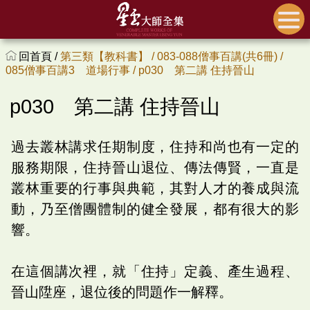
回首頁 /
第三類【教科書】 /
083-088僧事百講(共6冊) /
085僧事百講3 道場行事 /
p030 第二講 住持晉山
p030 第二講 住持晉山
過去叢林講求任期制度，住持和尚也有一定的
服務期限，住持晉山退位、傳法傳賢，一直是
叢林重要的行事與典範，其對人才的養成與流
動，乃至僧團體制的健全發展，都有很大的影
響。
在這個講次裡，就「住持」定義、產生過程、
晉山陞座，退位後的問題作一解釋。