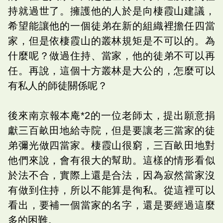
持就過世了。擁護他的人於是向棲霞山建議，
希望能讓他的一個徒弟在新的組織裡擔任四當
家，但是依棲霞山的叢林規矩是不可以的。為
什麼呢？做過住持、當家，他的徒弟不可以再
任。再說，這個十方叢林是大公的，怎麼可以
有私人的師徒關係呢？
後來南京報本庵*2的一位老師太，提出願意捐
獻三百畝田地給寺院，但是要讓老三當家的徒
弟彌光做四當家。棲霞山很窮，三百畝田地對
他們來說，會有很大的幫助。這樣的情形看似
於法不合，實際上還是合法，因為寂然當家沒
有做到住持，所以不能算是徇私。從這裡可以
看出，要補一個當家的名字，還是要經過這麼
多的困難。