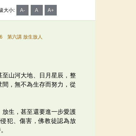
級大小:
A-
A
A+
06 第六講 放生放人
甚至山河大地、日月星辰，整
世間，無不為生存而努力，從
、放生，甚至還要進一步愛護
到侵犯、傷害，佛教徒認為放
持。