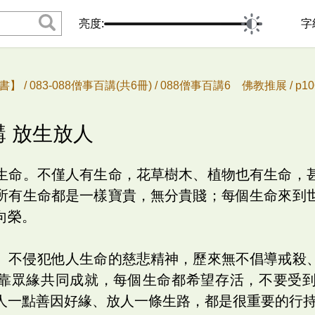
亮度:
字
書】 /
083-088僧事百講(共6冊) /
088僧事百講6 佛教推展 /
p1
講 放生放人
生命。不僅人有生命，花草樹木、植物也有生命，
所有生命都是一樣寶貴，無分貴賤；每個生命來到
向榮。
、不侵犯他人生命的慈悲精神，歷來無不倡導戒殺
靠眾緣共同成就，每個生命都希望存活，不要受
人一點善因好緣、放人一條生路，都是很重要的行