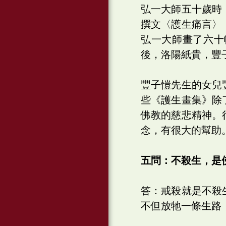
弘一大師五十歲時
撰文〈護生痛言〉
弘一大師畫了六十
後，洛陽紙貴，豐
豐子愷先生的女兒
些《護生畫集》除
佛教的慈悲精神。
念，有很大的幫助
五問：不殺生，是
答：戒殺就是不殺
不但放牠一條生路