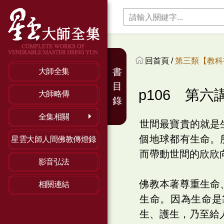
回首頁 /
第三類【教科
書
大師全集
目
p106 第六
大師略傳
錄
全集相關
世間最寶貴的就是
個地球都有生命。
星雲大師人間佛教傳燈錄
而帶動世間的欣欣
影音弘法
佛教本著尊重生命
相關連結
生命。因為生命是
生、護生，乃至給