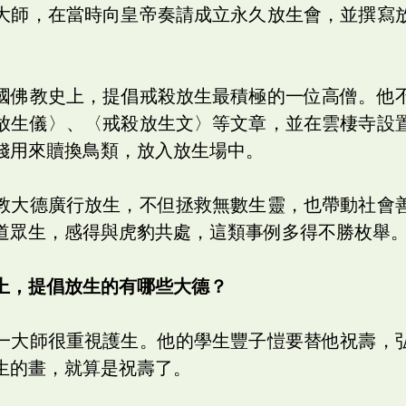
大師，在當時向皇帝奏請成立永久放生會，並撰寫
。
國佛教史上，提倡戒殺放生最積極的一位高僧。他
放生儀〉、〈戒殺放生文〉等文章，並在雲棲寺設
錢用來贖換鳥類，放入放生場中。
教大德廣行放生，不但拯救無數生靈，也帶動社會
道眾生，感得與虎豹共處，這類事例多得不勝枚舉
上，提倡放生的有哪些大德？
一大師很重視護生。他的學生豐子愷要替他祝壽，
生的畫，就算是祝壽了。