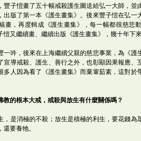
，豐子愷畫了五十幅戒殺護生圖送給弘一大師，並
，出版了第一本《護生畫集》。後來豐子愷在弘一
幅畫，再度輯成《護生畫集》，每一幅都很慈悲
子愷又繼續畫、繼續出版《護生畫集》，幾十年下
豐一吟，後來在上海繼續父親的慈悲事業，為《護
了宣導戒殺、護生、善行之外，也彰顯因果報應、
很多人因為看了《護生畫集》而棄葷茹素，這對於
。
佛教的根本大戒，戒殺與放生有什麼關係嗎？
生，是消極的不殺；放生是積極的利生，要花錢為
，還要養牠。