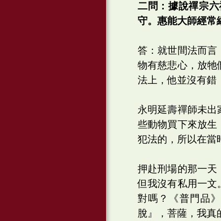
二問：據說禪宗六
守。惠能大師經常
答：就世間法而言
物有慈悲心，放牠
法上，他並沒有錯
永明延壽禪師未出
些動物買下來放生
犯法的，所以在當
押赴刑場的那一天
但我沒有私用一文
對嗎？《普門品
脫』，菩薩，我真