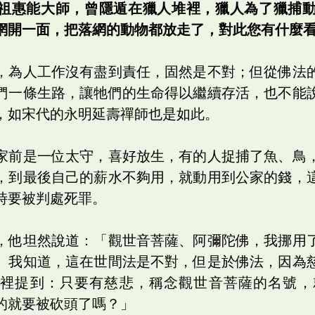
祖惠能大師，曾隱遁在獵人堆裡，獵人為了獵捕
網開一面，把落網的動物都放走了，對此您有什麼
，為人工作沒有盡到責任，固然是不對；但從佛法
們一條生路，讓牠們的生命得以繼續存活，也不能
，如宋代的永明延壽禪師也是如此。
家前是一位太守，喜好放生，有的人捉捕了魚、鳥
，到最後自己的薪水不夠用，就動用到公家的錢，
時要被判處死罪。
，他坦然說道：「觀世音菩薩、阿彌陀佛，我挪用
。我知道，這在世間法是不對，但是於佛法，因為
》裡提到：只要有慈悲，稱念觀世音菩薩的名號，
的就要被砍頭了嗎？」