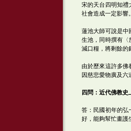
宋的天台四明知禮
社會造成一定影響
蓮池大師可說是中
生池，同時撰有〈
減口糧，將剩餘的
由於歷來這許多佛
因慈悲愛物廣及六
四問：近代佛教史
答：民國初年的弘
好，能夠幫忙畫護