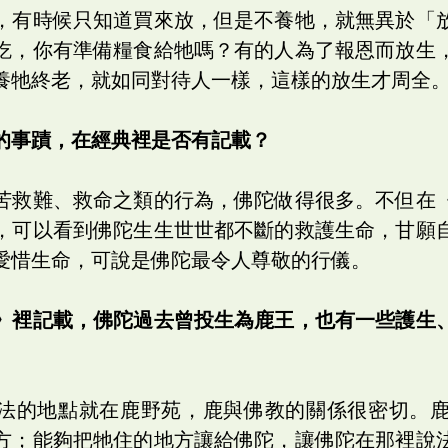
，有時候只知道買來放，但是不養牠，就無異於「
吃，你有準備糧食給牠嗎？有的人為了報恩而放生
養牠終老，就如同對待人一樣，這樣的放生才周全
的事蹟，在經典裡是否有記載？
苦救難、救命之類的行為，佛陀做得很多。不但在
，可以看到佛陀生生世世都不斷的救護生命，甘願
愛惜生命，可說是佛陀最令人尊敬的行儀。
》裡記載，佛陀過去曾投生為鹿王，也有一些護生
法的地點就在鹿野苑，鹿與佛教的關係很密切。
方；能夠把牠住的地方讓給佛陀，讓佛陀在那裡說