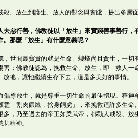
戒殺、放生到護生、放人的觀念與實踐，提出多層
人去惡行善，佛教徒以「放生」來實踐善事善行，
作。那麼「放生」有什麼意義呢？
德，世間最寶貴的就是生命。螻蟻尚且貪生，一切
傷害；佛教徒認為，挽救生命、放生，即「救人一
、放牠，讓牠繼續生存下去，這是多美好的事情。
而倡導放生，就是尊重一切生命的最佳體現。釋迦
願意「割肉餵鷹，捨身飼虎」，來挽救這許多生命
很多，乃至過去的帝王如梁武帝，都勸人戒殺、放
慈悲精神。