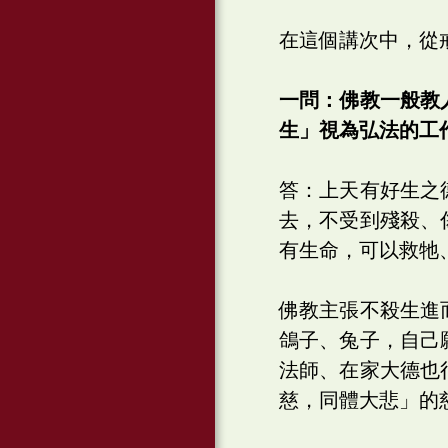
在這個講次中，從
一問：佛教一般教
生」視為弘法的工
答：上天有好生之
去，不受到殘殺、
有生命，可以救牠
佛教主張不殺生進
鴿子、兔子，自己
法師、在家大德也
慈，同體大悲」的