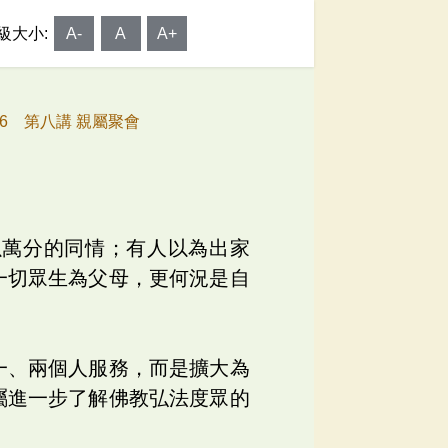
級大小:
A-
A
A+
76 第八講 親屬聚會
以萬分的同情；有人以為出家
一切眾生為父母，更何況是自
一、兩個人服務，而是擴大為
屬進一步了解佛教弘法度眾的