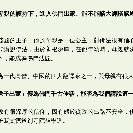
母親的護持下，進入佛門出家。能不能請大師談談
茲國的王子，他的母親是一位公主，對佛法很有信
能講說佛法，由於善根深厚，在他年幼時，母親就
下，能成為佛門法匠。
為一代高僧、中國的四大翻譯家之一，與母親有很
送子出家」傳為佛門千古佳話，能否為我們講說這
教有很深厚的信仰，因有感於從政的出路不安全，
子裴文德送到寺院裡學道。