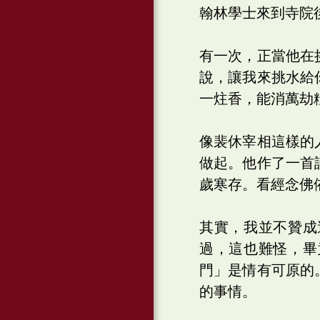
翰林學士來到寺院
有一次，正當他在
說，讓我來挑水給
一炷香，能消萬劫
像裴休宰相這樣的
做起。他作了一首
歲寒存。看經念佛
其實，我並不贊成
過，這也難怪，畢
門」是情有可原的
的事情。