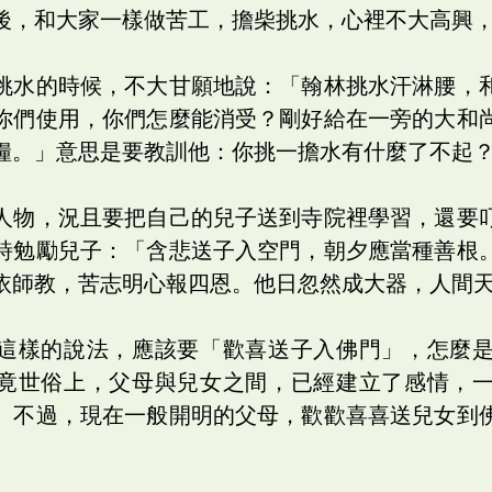
後，和大家一樣做苦工，擔柴挑水，心裡不大高興
挑水的時候，不大甘願地說：「翰林挑水汗淋腰，
你們使用，你們怎麼能消受？剛好給在一旁的大和
糧。」意思是要教訓他：你挑一擔水有什麼了不起
人物，況且要把自己的兒子送到寺院裡學習，還要
詩勉勵兒子：「含悲送子入空門，朝夕應當種善根
依師教，苦志明心報四恩。他日忽然成大器，人間
這樣的說法，應該要「歡喜送子入佛門」，怎麼
竟世俗上，父母與兒女之間，已經建立了感情，
。不過，現在一般開明的父母，歡歡喜喜送兒女到