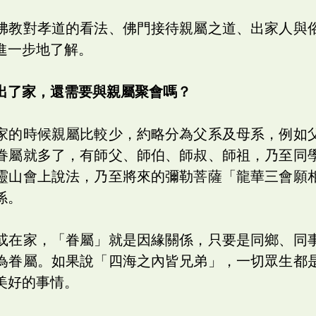
佛教對孝道的看法、佛門接待親屬之道、出家人與
進一步地了解。
出了家，還需要與親屬聚會嗎？
家的時候親屬比較少，約略分為父系及母系，例如
眷屬就多了，有師父、師伯、師叔、師祖，乃至同
靈山會上說法，乃至將來的彌勒菩薩「龍華三會願
係。
或在家，「眷屬」就是因緣關係，只要是同鄉、同
為眷屬。如果說「四海之內皆兄弟」，一切眾生都
美好的事情。