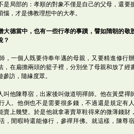
不是局部的：孝順的對象不僅是自己的父母，還要
煩惱，才是佛教理想中的大孝。
僧大德當中，也有一些行孝的事蹟，譬如隋朝的敬
說？
師，一個人既要侍奉年邁的母親，又要精進修行
法，在扁擔兩頭的籃子裡，分別坐了母親和放了經
遊參訪，隨緣度眾。
人叫他陳尊宿，出家後叫做道明禪師。他在黃檗禪
行人。他倒也不是需要很多錢，不過還是規定有
能賣上幾雙。於是他就拿著賣草鞋得來的微薄錢財
活，閒暇時還能修行，參禪拜佛。就這樣，陳尊