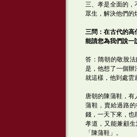
三、孝是全面的，
眾生，解決他們的
三問：在古代的高
能請您為我們說一
答：隋朝的敬脫法
是，他想了一個辦
就這樣，他到處雲
唐朝的陳蒲鞋，有
蒲鞋，賣給過路的
錢，一天下來，也
孝道，又能兼顧生
「陳蒲鞋」。