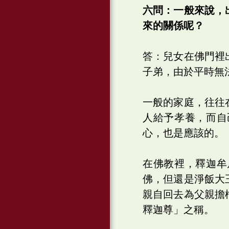
六問：一般來說，
來的關係呢？
答：兒女在佛門裡
子弟，由於平時無
一般的家庭，往往
人給予孝養，而自
心，也是應該的。
在佛教裡，釋迦牟
佛，但還是淨飯大
親自回去為父親擔
釋迦尊」之稱。