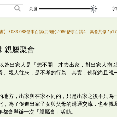
亮度:
字
書】 /
083-088僧事百講(共6冊) /
086僧事百講4 集會共修 /
p1
講 親屬聚會
以為出家人是「想不開」才去出家，對出家人抱
母、親人往來，是不孝的行為。其實，佛陀尚且視
的地方，出家與在家不同的，只是出家之後不只為
此，為了促進出家子女與父母的溝通交流，也令親
年都會舉辦一次「親屬會」活動。