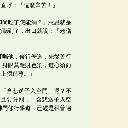
，直呼：「這麼辛苦！」
和尚吃了怎能消？」意思就是
尚聽到了，出口就說：「老僧
？
叮囑他，修行學道，先從苦行
。身眼莫隨財色染，道心須向
天上獨稱尊。」
是「含悲送子入空門」呢？不
一旦要分別，「含悲送子入空
佛門修行學道，已經是很普遍