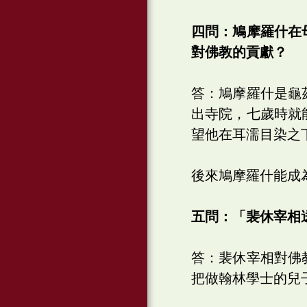
四問：鳩摩羅什在
對佛教的貢獻？
答：鳩摩羅什是龜
出寺院，七歲時就
望他在耳濡目染之
後來鳩摩羅什能成
五問：「裴休宰相
答：裴休宰相對佛
把做翰林學士的兒