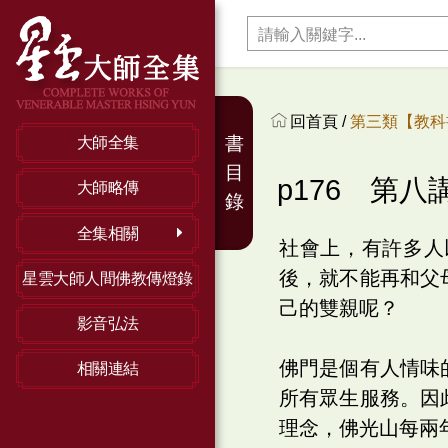
回首頁 /
第三類【教科
書
大師全集
目
p176 第八
大師略傳
錄
全集相關
社會上，有許多人
後，就不能再和父
星雲大師人間佛教傳燈錄
己的雙親呢？
影音弘法
佛門是個有人情味
相關連結
所有眾生服務。因
理念，佛光山每兩