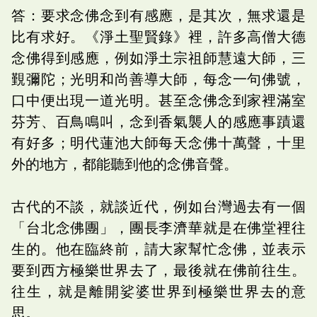
答：要求念佛念到有感應，是其次，無求還是
比有求好。《淨土聖賢錄》裡，許多高僧大德
念佛得到感應，例如淨土宗祖師慧遠大師，三
覲彌陀；光明和尚善導大師，每念一句佛號，
口中便出現一道光明。甚至念佛念到家裡滿室
芬芳、百鳥鳴叫，念到香氣襲人的感應事蹟還
有好多；明代蓮池大師每天念佛十萬聲，十里
外的地方，都能聽到他的念佛音聲。
古代的不談，就談近代，例如台灣過去有一個
「台北念佛團」，團長李濟華就是在佛堂裡往
生的。他在臨終前，請大家幫忙念佛，並表示
要到西方極樂世界去了，最後就在佛前往生。
往生，就是離開娑婆世界到極樂世界去的意
思。