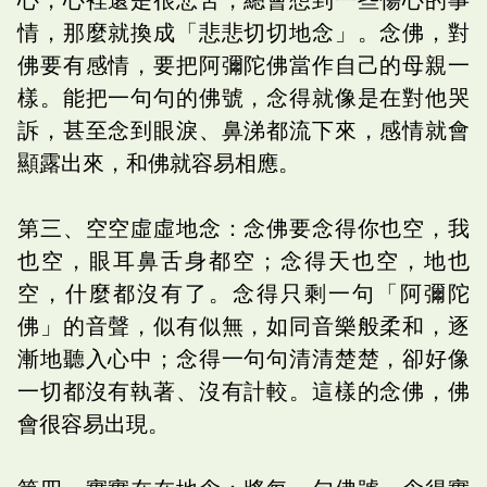
情，那麼就換成「悲悲切切地念」。念佛，對
佛要有感情，要把阿彌陀佛當作自己的母親一
樣。能把一句句的佛號，念得就像是在對他哭
訴，甚至念到眼淚、鼻涕都流下來，感情就會
顯露出來，和佛就容易相應。
第三、空空虛虛地念：念佛要念得你也空，我
也空，眼耳鼻舌身都空；念得天也空，地也
空，什麼都沒有了。念得只剩一句「阿彌陀
佛」的音聲，似有似無，如同音樂般柔和，逐
漸地聽入心中；念得一句句清清楚楚，卻好像
一切都沒有執著、沒有計較。這樣的念佛，佛
會很容易出現。