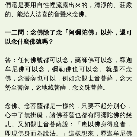
們還是要用自性裡流露出來的，清淨的、莊嚴
的、能給人法喜的音聲來念佛。
一二問：念佛除了念「阿彌陀佛」以外，還可
以念什麼佛號嗎？
答：任何佛號都可以念，藥師佛可以念，釋迦
牟尼佛可以念，彌勒佛也可以念。就是不念
佛，念菩薩也可以，例如念觀世音菩薩，念大
勢至菩薩，念地藏菩薩，念文殊菩薩。
念佛、念菩薩都是一樣的，只要不起分別心，
心中了無掛礙，諸佛菩薩也都有阿彌陀佛的慈
悲。又如觀世音菩薩說：「應以佛身得度者，
即現佛身而為說法。」這樣想來，釋迦牟尼佛