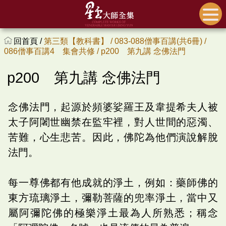
回首頁 /
第三類【教科書】 /
083-088僧事百講(共6冊) /
086僧事百講4 集會共修 /
p200 第九講 念佛法門
p200 第九講 念佛法門
念佛法門，起源於頻婆娑羅王及韋提希夫人被
太子阿闍世幽禁在監牢裡，對人世間的惡濁、
苦難，心生悲苦。因此，佛陀為他們演說解脫
法門。
每一尊佛都有他成就的淨土，例如：藥師佛的
東方琉璃淨土，彌勒菩薩的兜率淨土，當中又
屬阿彌陀佛的極樂淨土最為人所熟悉；稱念