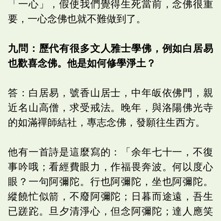
「一心」，假使我們覺得生死當前，念佛很重
要，一心念佛也就不難做到了。
九問：歷代有很多文人雅士學佛，例如白居易
也歡喜念佛。他是如何修學淨土？
答：白居易，號香山居士，中年皈依佛門，親
近名山高僧，求受戒法。晚年，與洛陽佛光寺
的如滿禪師結社，專志念佛，發願往生西方。
他有一首詩是這麼寫的：「余年七十一，不復
事吟哦；看經費眼力，作福畏奔波。何以度心
眼？一句阿彌陀。行也阿彌陀，坐也阿彌陀。
縱饒忙似箭，不廢阿彌陀；日暮而途遠，吾生
已蹉跎。旦夕清淨心，但念阿彌陀；達人應笑