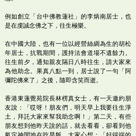
例如創立「台中佛教蓮社」的李炳南居士，也
是在虔誠念佛之下，往生極樂。
在中國大陸，也有一位以經營絲綢為生的胡松
年居士，抗戰期間，護持法會道場不遺餘力。
往生前夕，通知親友隔日八時往生，請大家來
為他助念。果真八點一到，居士說了一句「阿
彌陀佛來了」之後，隨即含笑而逝。
香港東蓮覺苑院長林楞真女士，有一天邀約朋
友說：「哎呀！朋友們，明天早上我要往生淨
土，拜託大家來幫我助念啊！」第二天，有些
朋友想到他昨天說的話，就去看看，卻看到他
氣定神閒地在吃早飯，大家心想：「好端端的