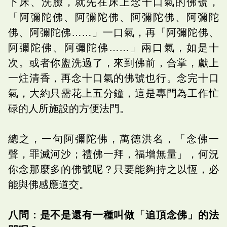
下床、洗臉，就先在床上念十口氣的佛號，
「阿彌陀佛、阿彌陀佛、阿彌陀佛、阿彌陀
佛、阿彌陀佛……」一口氣，再「阿彌陀佛、
阿彌陀佛、阿彌陀佛……」兩口氣，如是十
次。或者你盥洗過了，來到佛前，合掌，獻上
一炷清香，再念十口氣的佛號也行。念完十口
氣，大約只需花上五分鐘，這是專門為工作忙
碌的人所施設的方便法門。
總之，一句阿彌陀佛，萬德洪名，「念佛一
聲，罪滅河沙；禮佛一拜，福增無量」，何況
你念那麼多的佛號呢？只要能夠持之以恆，必
能與佛感應道交。
八問：是不是還有一種叫做「追頂念佛」的法