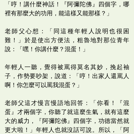
「哼！講什麼神話！『阿彌陀佛』四個字，哪
裡有那麼大的功用，能這樣又能那樣？」
老師父心想：「同這種年輕人說明也很困
難！」於是使出方便法，粗魯地對那位青年
說：「嘿！你講什麼？混蛋！」
年輕人一聽，覺得被罵得莫名其妙，挽起袖
子，作勢要吵架，說道：「哼！出家人還罵人
啊！你怎麼可以罵我混蛋？」
老師父這才慢言慢語地回答：「你看！『混
蛋』才兩個字，你聽了就這麼生氣，就有這麼
大的威力，『阿彌陀佛』四個字，功德當然就
更大啦！」年輕人也就沒話可說。所以，「阿