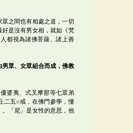
家眾之間也有相處之道，一切
最好是沒有男女相，就如《梵
切人都視為諸佛菩薩、諸上善
由男眾、女眾組合而成，佛教
、優婆夷、式叉摩那等七眾弟
丘二五○戒，在佛門參學，懂
」。「尼」是女性的意思，他