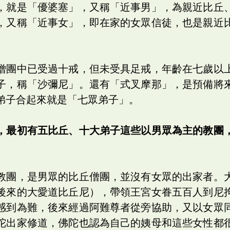
，就是「優婆塞」，又稱「近事男」，為親近比丘
，又稱「近事女」，即在家的女眾信徒，也是親近
僧團中已受過十戒，但未受具足戒，年齡在七歲以
子，稱「沙彌尼」。還有「式叉摩那」，是預備將
弟子合起來就是「七眾弟子」。
，最初有五比丘、十大弟子這些以男眾為主的教團
教團，是男眾的比丘僧團，並沒有女眾的出家者。
後來的大愛道比丘尼），帶領王宮女眷五百人到尼
感到為難，後來經過阿難尊者從旁協助，又以女眾
陀出家修道，佛陀也認為自己的姨母和這些女性都