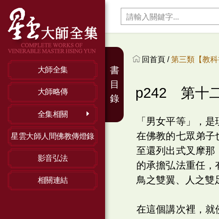
回首頁 /
第三類【教科
書
大師全集
目
p242 第十
大師略傳
錄
全集相關
「男女平等」，是
在佛教的七眾弟子
星雲大師人間佛教傳燈錄
至還列出式叉摩那
影音弘法
的承擔弘法重任，
鳥之雙翼、人之雙
相關連結
在這個講次裡，就