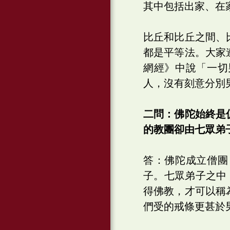
其中包括出家、在
比丘和比丘之間、
都是平等法。大家
網經》中說「一切
人，沒有刻意分別
二問：佛陀始終是
的教團卻由七眾弟
答：佛陀成立僧團
子。七眾弟子之中
得佛教，才可以稱
們受的戒條更甚於