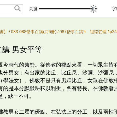
亮度:
字
書】 /
083-088僧事百講(共6冊) /
087僧事百講5 組織管理 /
p2
二講 男女平等
現今時代的趨勢。從佛教的觀點來看，一切眾生皆
也分男女：有出家的比丘、比丘尼、沙彌、沙彌尼
（學法女）。佛教不是只有男眾比丘，女眾在佛教
有的是本分默默耕耘以利生，各有特長。在佛教發
足，缺一不可。
佛教男女二眾的優點、在弘法上的分工，以及兩性