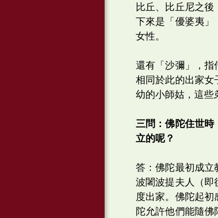
比丘、比丘尼之後
下來是「優婆夷」
女性。
還有「沙彌」，指
相同於此的出家女
幼的小師姑，這些
三問：佛陀住世時
立的呢？
答：佛陀最初成立
波闍波提夫人（即
度出家。佛陀起初
陀允許他們能隨佛