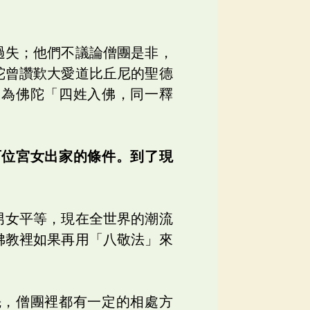
過失；他們不議論僧團是非，
陀曾讚歎大愛道比丘尼的聖德
，為佛陀「四姓入佛，同一釋
百位宮女出家的條件。到了現
男女平等，現在全世界的潮流
佛教裡如果再用「八敬法」來
先，僧團裡都有一定的相處方