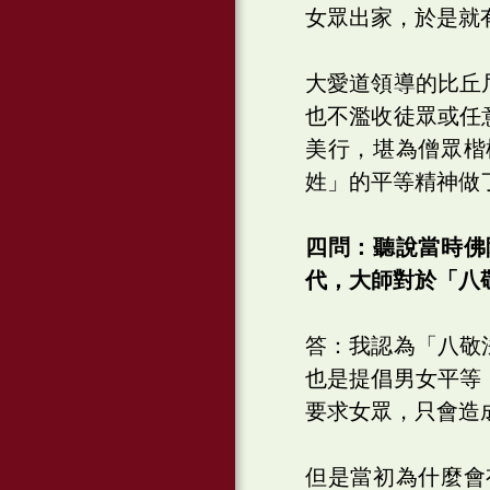
女眾出家，於是就
大愛道領導的比丘
也不濫收徒眾或任
美行，堪為僧眾楷
姓」的平等精神做
四問：聽說當時佛
代，大師對於「八
答：我認為「八敬
也是提倡男女平等
要求女眾，只會造
但是當初為什麼會