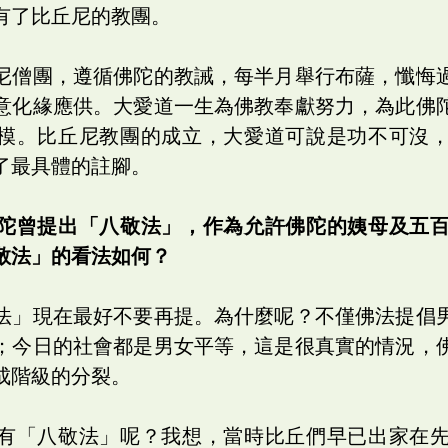
有了比丘尼的教團。
尼僧團，遵循佛陀的教誡，每半月舉行布薩，懺悔
意化緣應供。大愛道一生為佛教奉獻努力，為此佛
模。比丘尼教團的成立，大愛道可說是功不可沒
了最具體的註腳。
陀曾提出「八敬法」，作為允許佛陀的姨母及五
敬法」的看法如何？
法」現在最好不要再提。為什麼呢？不僅佛法提倡
；今日的社會都是男女平等，這是很真實的情況，
成階級的分裂。
有「八敬法」呢？我想，當時比丘們早已出家在