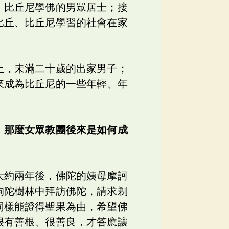
、比丘尼學佛的男眾居士；接
比丘、比丘尼學習的社會在家
上，未滿二十歲的出家男子；
來成為比丘尼的一些年輕、年
，那麼女眾教團後來是如何成
大約兩年後，佛陀的姨母摩訶
拘陀樹林中拜訪佛陀，請求剃
同樣能證得聖果為由，希望佛
很有善根、很善良，才答應讓