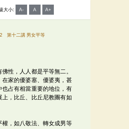
級大小:
A-
A
A+
42 第十二講 男女平等
有佛性，人人都是平等無二。
，在家的優婆塞、優婆夷，甚
中也占有相當重要的地位，有
展上，比丘、比丘尼教團有如
平權，如八敬法、轉女成男等