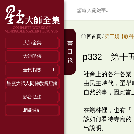
回首頁 /
第三類【教科
書
大師全集
目
p332 第十
大師略傳
錄
全集相關
社會上的各行各業
由民主時代，選舉
星雲大師人間佛教傳燈錄
自然的事，因此當
影音弘法
在叢林裡，也有「
相關連結
該如何看待寺廟的
出說明。