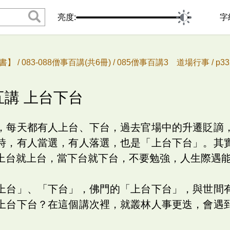
亮度:
字
書】 /
083-088僧事百講(共6冊) /
085僧事百講3 道場行事 /
p3
五講 上台下台
，每天都有人上台、下台，過去官場中的升遷貶謫
時，有人當選，有人落選，也是「上台下台」。其
上台就上台，當下台就下台，不要勉強，人生際遇
上台」、「下台」，佛門的「上台下台」，與世間
上台下台？在這個講次裡，就叢林人事更迭，會遇