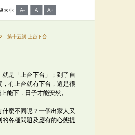
級大小:
A-
A
A+
32 第十五講 上台下台
，就是「上台下台」；到了自
實，有上台就有下台，這是很
能上能下，日子才能安然。
有什麼不同呢？一個出家人又
到的各種問題及應有的心態提