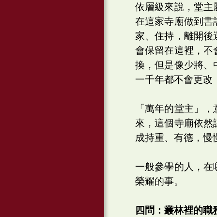
依層級來說，堂主
在這家寺廟做到書
家、住持，離開後
會保留在這裡，不
換，但是像少將、
一千年都不會更改
「萬年的堂主」，
來，這個寺廟依然
成持重、有德，慢
一般參學的人，在
榮耀的事。
四問：叢林裡的職