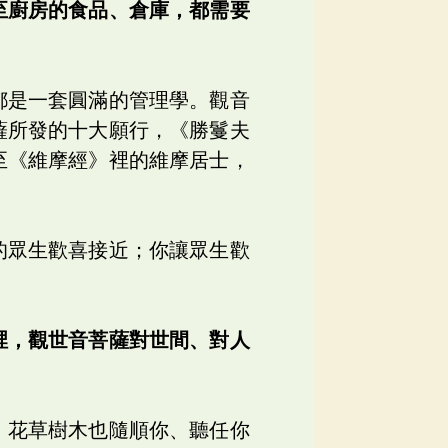
至廚房的食品、倉庫，都需要
都是一套圓滿的管理學。觀音
薩所發的十大願行，《勝鬘夫
至《維摩經》裡的維摩居士，
的眾生歡喜接近；你讓眾生歡
裡，觀世音菩薩對世間、對人
，花草樹木也隨順你、聽任你