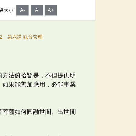
級大小:
A-
A
A+
22 第六講 觀音管理
的方法俯拾皆是，不但提供明
，如果能善加應用，必能事業
音菩薩如何圓融世間、出世間
。