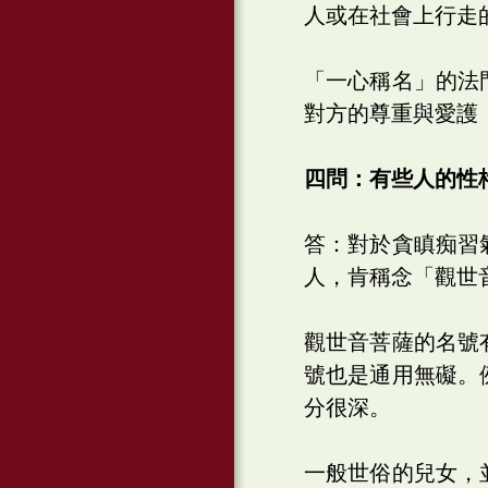
人或在社會上行走
「一心稱名」的法
對方的尊重與愛護
四問：有些人的性
答：對於貪瞋痴習
人，肯稱念「觀世
觀世音菩薩的名號
號也是通用無礙。
分很深。
一般世俗的兒女，