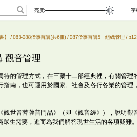
亮度:
字
書】 /
083-088僧事百講(共6冊) /
087僧事百講5 組織管理 /
p1
講 觀音管理
獨特的管理方式，在三藏十二部經典裡，有關管理
行指南，也可運用於國家、社會及各行各業的管理
《觀世音菩薩普門品》（即《觀音經》），說明觀
滿眾生需要，進而為我們解答現世生活的各項疑難