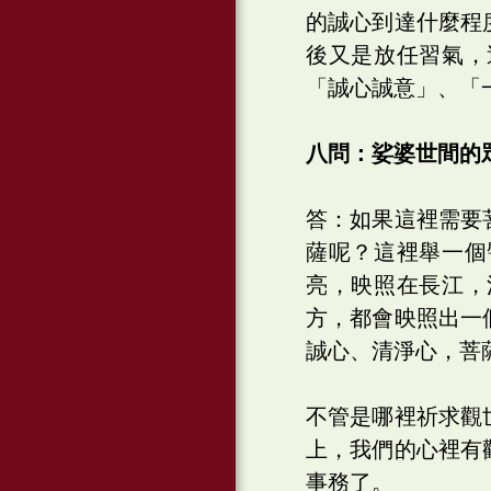
的誠心到達什麼程
後又是放任習氣，
「誠心誠意」、「
八問：娑婆世間的
答：如果這裡需要
薩呢？這裡舉一個
亮，映照在長江，
方，都會映照出一
誠心、清淨心，菩
不管是哪裡祈求觀
上，我們的心裡有
事務了。