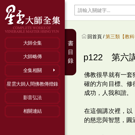
回首頁 /
第三類【教科
書
大師全集
目
p122 第六
大師略傳
錄
全集相關
佛教很早就有一套
確的方向目標、修
星雲大師人間佛教傳燈錄
成功，人我和諧。
影音弘法
在這個講次裡，以
相關連結
的慈悲與智慧，圓