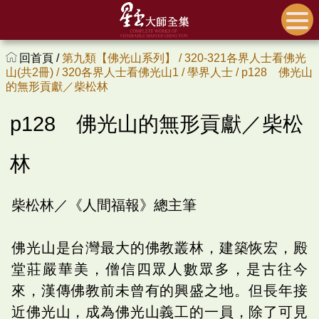
回首頁 /
第九類【佛光山系列】 /
320-321各界人士看佛光
山(共2冊) /
320各界人士看佛光山1 /
學界人士 /
p128 佛光山
的無形貢獻／柴松林
p128 佛光山的無形貢獻／柴松
林
柴松林／《人間福報》總主筆
佛光山是台灣最大的佛教叢林，建築恢宏，殿
堂莊嚴華美，僧信四眾人數眾多，是古往今
來，漢傳佛教前未曾有的興盛之地。但長年接
近佛光山，成為佛光山義工的一員，除了可見