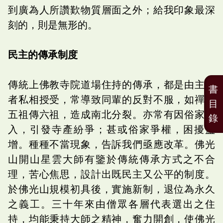
到廣為人所讚歎物質層面之外；給我印象最深
刻的，則是無形的。
民主的傳承制度
傳統上佛教寺院道場住持的傳承，都是由主持
書
者私相授受，常導致同輩的反對不服，如禪宗
目
五祖傳六祖，造成南北分裂。亦常有因俗家介
錄
入，引發寺產紛爭；甚或俗家爭權，困擾益
增。種種不當現象，告訴我們亟應改革。佛光
山開山星雲大師有鑒於傳統傳承方式之不合
理，苦心焦思，設計出既民主又公平的制度。
於佛光山規模初具後，實施新制，退位為永久
之義工。三十年來由僧眾各層代表選出之住
持，均能秉持大師之精神，奮力開創，使佛光