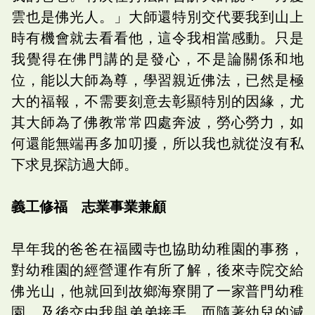
雲也是佛光人。」大師還特別交代要我到山上
時有機會就去看看他，這令我相當感動。只是
我覺得在佛門講的是發心，不是論關係和地
位，能以大師為尊，學習親近佛法，已然是極
大的福報，不需要刻意去彰顯特別的因緣，尤
其大師為了佛教常常四處奔波，勞心勞力，如
何還能無端再多加叨擾，所以我也就從沒有私
下求見探訪過大師。
義工修福 志業事業兼顧
早年我的爸爸在福國寺也協助幼稚園的事務，
對幼稚園的經營運作有所了解，後來寺院交給
佛光山，他就回到故鄉海寮開了一家普門幼稚
園，及後交由我與弟弟接手。而隨著幼兒的減