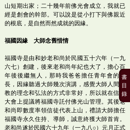
山短期出家；二十幾年前佛光會成立，我就已
經是創會的幹部。可以說是從小打下與佛親近
的根底，是自然而然成就的因緣。
福國因緣 大師念舊惜情
福國寺是由和妙老和尚於民國五十六年（一九
六七）創建，後來老和尚年紀也大了，擔心百
年後後繼無人，那時我爸爸擔任青年會的會
書
長，因緣聽過大師幾次演講，感覺大師人間佛
目
教的理念和弘法的方式非常好，所以就在信徒
錄
大會上提議將福國寺託付佛光山管理。其後老
和尚即數度率領信徒代表上山，禮請大師擔任
福國寺永久住持、導師，誠意終獲大師首肯。
老和尚遂於民國六十九年（一九八○）元月正式