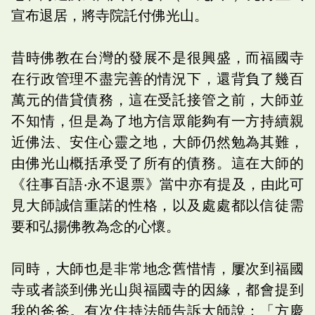
宣布退居，將寺院託付佛光山。
昔時佛教在台灣的發展不是很興盛，而福國寺
在行政管理不盡完善的情況下，還背負了幾百
萬元的借貸債務，這在受託接管之前，大師並
不知情，但是為了地方信眾能夠有一方持續親
近佛法、安住心靈之地，大師仍然勉為其難，
由佛光山概括承受了所有的債務。這在大師的
《往事百語‧永不退票》當中亦有提及，由此可
見大師誠信重諾的性格，以及處處都以信徒需
要和弘揚佛教為念的心懷。
同時，大師也是非常地念舊惜情，屢次到福國
寺或者談到佛光山與福國寺的因緣，都會提到
我的爸爸。有次住持法師告訴大師說：「方慶