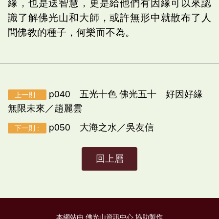
緣，也是送智慧，更是給他們有因緣可以來認
識了解佛光山和大師，或許無形中就散布了人
間佛教的種子，何樂而不為。
p040 五光十色 佛光五十 好因好緣
上一則 :
無限未來／趙麗雲
p050 大海之水／吳友信
下一則 :
回上層
本網站由 佛光山資訊中心 協助製作