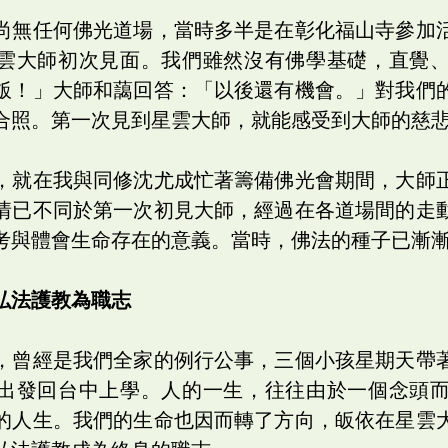
尚無任何佛光道場，當時多半是在彰化福山寺參加
雲大師初次見面。我們雖然沒有佛學基礎，直覺
飯！」大師和藹回答：「以後還有機會。」對我們
合照。第一次見到星雲大師，就能感受到大師的慈
，就在我與同修沈尤成忙著籌備佛光會期間，大師
情已不同於第一次初見大師，經過在各道場間的走
考與體會生命存在的意義。當時，佛法的種子已漸
弘法護教為職志
，曾經是我們全家的例行公事，三個小孩星期天帶
出發回台中上學。人的一生，往往由於一個念頭
的人生。我們的生命也因而轉了方向，皈依在星雲