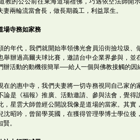
道教的公公前往東海道場禮佛，巧遇依空法師開
夫妻兩輪流當會長，做長期義工，利益眾生。
道場寺務如家務
頭的年代，我們就開始率領佛光會員沿街撿垃圾、
也舉辦過高爾夫球比賽，邀請台中企業界參與，並
們辦活動的動機很簡單──給人一個與佛教接觸的因
現在的惠中寺，我們夫妻將一切寺務視同自己家的
不論是《福報》推廣、活動邀請、參與法會，覺得
此，星雲大師曾經公開說我像是道場的當家。其實
兒沈昭吟，曾留學英國，在獲得管理學博士學位後
知賢。