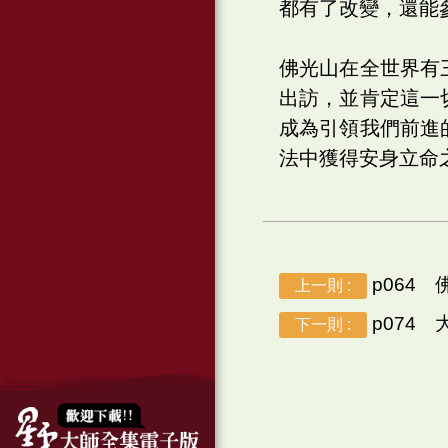
都有了改變，還能
佛光山在全世界有
出訪，並肯定這一
成為引領我們前進
法中獲得安身立命
p064
上一則 :
p074
下一則 :