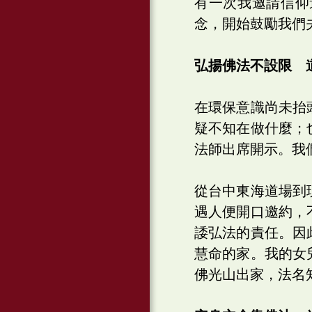
有一次我邀請信仰
念，開始鼓勵我們
弘揚佛法不設限 
在環保意識尚未抬
疑不知在做什麼；
法師出席開示。我
從台中東海道場到
遇人便開口邀約，
諉弘法的責任。因
慧命的家。我的女
佛光山出家，法名