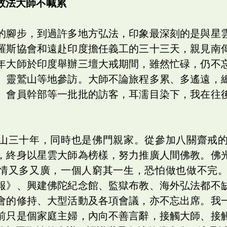
效法大師不喊累
的腳步，到過許多地方弘法，印象最深刻的是與星
羅斯協會和遠赴印度擔任義工的三十三天，親見南
年大師於印度舉辦三壇大戒期間，雖然忙碌，仍不
、靈鷲山等地參訪。大師不論旅程多累、多遙遠，
、會員幹部等一批批的訪客，耳濡目染下，我在往
。
山三十年，同時也是佛門親家。從參加八關齋戒
，終身以星雲大師為榜樣，努力推廣人間佛教。佛
情又多又廣，一個人窮其一生，恐怕做也做不完
報》、興建佛陀紀念館、監獄布教、海外弘法都不
會的修持、大型活動及各項會議，亦不忘出席。我
前只是個家庭主婦，內向不善言辭，接觸大師、接