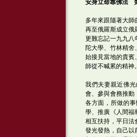
安身立命靠佛法 
多年來跟隨著大師
再至俄羅斯成立俄
更難忘記一九九八
陀大學、竹林精舍
始接見當地的貴賓
師從不喊累的精神
我們夫妻親近佛光
會、參與會務推動
各方面，所做的事
學、推廣《人間福
相互扶持，平日法
發光發熱，自己以