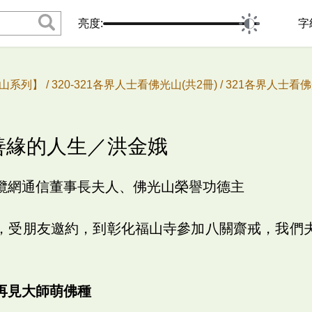
亮度:
字
山系列】 /
320-321各界人士看佛光山(共2冊) /
321各界人士看佛
結善緣的人生／洪金娥
纜網通信董事長夫人、佛光山榮譽功德主
，受朋友邀約，到彰化福山寺參加八關齋戒，我們
再見大師萌佛種