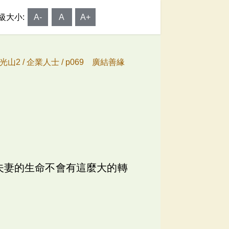
級大小:
A-
A
A+
光山2 /
企業人士 /
p069 廣結善緣
夫妻的生命不會有這麼大的轉