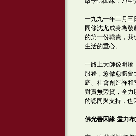
啟學佛因緣，乃至
一九九一年二月三
同修沈尤成身為發
的第一份職責，我
生活的重心。
一路上大師像明燈
服務，愈做愈體會
庭、社會創造祥和
對責無旁貸，全力
的認同與支持，也
佛光善因緣 盡力