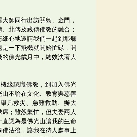
雲大師同行出訪關島、金門，
傳、北傳及藏傳佛教的融合；
忘細心地邀請我們一起到那爛
總是一下飛機就開始忙碌，開
後的佛光歲月中，總效法著大
的機緣認識佛教，到加入佛光
光山不論在文化、教育與慈善
。舉凡救災、急難救助、辦大
缺席；雖然繁忙，但夫妻兩人
一直認為是佛光山讓我的生命
觸佛法後，讓我在待人處事上