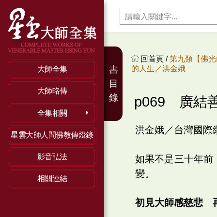
回首頁 /
第九類【佛光
的人生／洪金娥
書
大師全集
目
大師略傳
錄
p069 廣
全集相關
洪金娥／台灣國際
星雲大師人間佛教傳燈錄
影音弘法
如果不是三十年前
變。
相關連結
初見大師感慈悲 