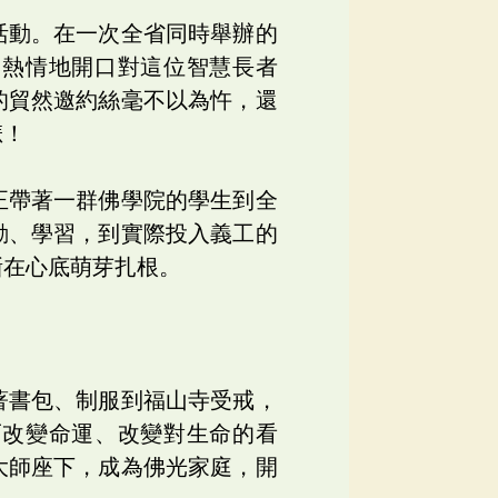
活動。在一次全省同時舉辦的
、熱情地開口對這位智慧長者
的貿然邀約絲毫不以為忤，還
悲！
正帶著一群佛學院的學生到全
動、學習，到實際投入義工的
漸在心底萌芽扎根。
著書包、制服到福山寺受戒，
而改變命運、改變對生命的看
大師座下，成為佛光家庭，開