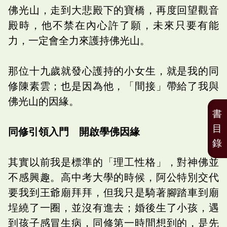
佛光山，走到大悲殿下的寶橋，再度回望觀音
殿時，他不禁在內心許了願，未來只要有能
力，一定會全力來護持佛光山。
那位十九歲就發心護持的小女生，就是我的同
修陳素雲；也是因為他，「間接」帶給了我與
佛光山的因緣。
書
目
同修引領入門 開啟學佛因緣
錄
其實以前我是標準的「理工性格」，對神佛並
不感興趣。高中考大學的時候，阿公特別交代
要我到王爺廟拜拜，但我只是騎著腳踏車到廟
埕繞了一圈，並沒有進去；婚後生了小孩，遇
到孩子感冒生病，同修第一時間想到的，是先