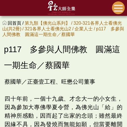
回首頁 /
第九類【佛光山系列】 /
320-321各界人士看佛光
山(共2冊) /
321各界人士看佛光山2 /
企業人士 /
p117 多參與
人間佛教 圓滿這一期生命／蔡國華
p117 多參與人間佛教 圓滿這
一期生命／蔡國華
蔡國華／正臺壹工程、旺懋公司董事
四十年前，一個十九歲、才念大一的小女生，
因為參加大專佛學夏令營，為佛光山「給」的
精神所感動，因而起了出家的念頭；雖然最終
因緣不具，因為發燒而無能如願，但當要離開