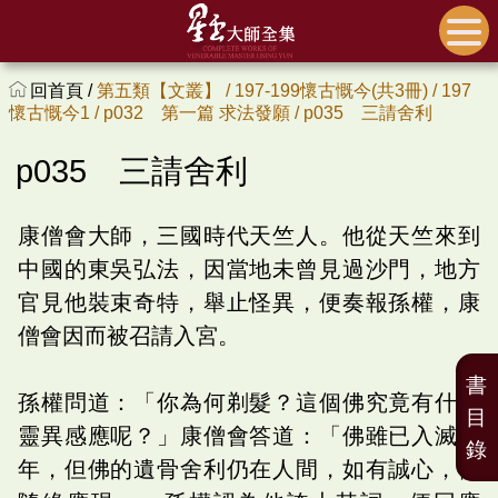
回首頁 /
第五類【文叢】 /
197-199懷古慨今(共3冊) /
197
懷古慨今1 /
p032 第一篇 求法發願 /
p035 三請舍利
p035 三請舍利
康僧會大師，三國時代天竺人。他從天竺來到
中國的東吳弘法，因當地未曾見過沙門，地方
官見他裝束奇特，舉止怪異，便奏報孫權，康
僧會因而被召請入宮。
書
孫權問道：「你為何剃髮？這個佛究竟有什麼
目
靈異感應呢？」康僧會答道：「佛雖已入滅千
錄
年，但佛的遺骨舍利仍在人間，如有誠心，便