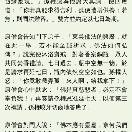
隨緣應現。」孫權認為他誇大其詞，便回應
道：「你若真能求得舍利，孤便造塔供養；若
無，則國法難容。」雙方並約定以七日為期。
康僧會告知門下弟子：「東吳佛法的興廢，就
在此一舉，若不能至誠祈求，佛法如何弘
傳？」說完便沐浴齋戒，對著香案銅瓶，眾人
共同焚香禮請。七日過去，瓶中空無一物。於
是請求再延七日，瓶內依然空空如也。孫權大
怒：「你竟敢戲弄孤！來人啊，給我拿下！」
康僧會心中默念：「佛是真慈悲者，必定不會
辜負我！」再奏請孫權恩准延七天，以便第三
次禮請，孫權咬牙切齒地答應了。
康僧會對門人說：「佛本應有靈應，奈何我們