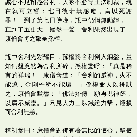
誠心不足招感舍利，大家不必等王法制裁，現
在就可立誓：七日後若無感應，當以死謝
罪！」到了第七日傍晚，瓶中仍悄無動靜，一
直到了五更天，鏗然一聲，舍利果然出現了，
康僧會將之敬呈孫權。
瓶中舍利光彩耀目，孫權將舍利倒入銅盤，豈
知銅盤竟然為舍利所碎，孫權驚呼：「真是稀
有的祥瑞！」康僧會道：「舍利的威神，火不
能燒，金剛杵所不能壞。」孫權命人以錘試
之，康僧會默禱：「佛法始傳，願再現神跡，
以廣示威靈。」只見大力士以鐵錘力擊，錘損
而舍利無恙。
釋初參曰：康僧會對佛有著無比的信心，堅信