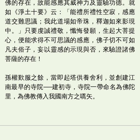
佛的存在，故能感應其威神力及靈驗功德。就
如《淨土十要》云：「能禮所禮性空寂，感應
道交難思議；我此道場如帝珠，釋迦如來影現
中。」只要虔誠禮敬，懺悔發願，生起大菩提
心，便能求得不可思議的感應，佛子切不可如
凡夫俗子，妄以靈感的示現與否，來驗證諸佛
菩薩的存在！
孫權歎服之餘，當即起塔供養舍利，並創建江
南最早的寺院──建初寺，寺院一帶命名為佛陀
里，為佛教傳入我國南方之嚆矢。