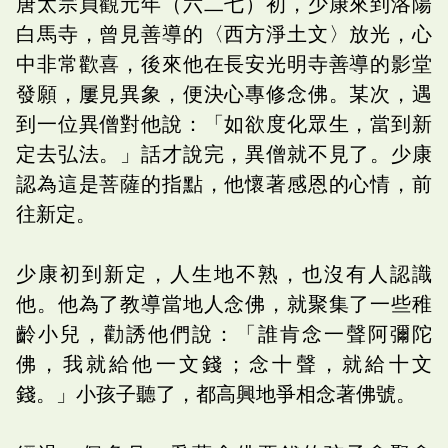
唐太宗貞觀元年（六二七）初，少康來到洛陽
白馬寺，曾見善導的〈西方淨土文〉放光，心
中非常歡喜，後來他在長安光明寺善導的影堂
發願，屢見異象，便決心專修念佛。某次，遇
到一位異僧對他說：「如欲度化眾生，當到新
定去弘法。」話才說完，異僧就不見了。少康
認為這是菩薩的指點，他懷著感恩的心情，前
往新定。
少康初到新定，人生地不熟，也沒有人認識
他。他為了教導當地人念佛，就聚集了一些稚
齡小兒，勸誘他們說：「誰肯念一聲阿彌陀
佛，我就給他一文錢；念十聲，就給十文
錢。」小孩子聽了，都高興地爭相念著佛號。