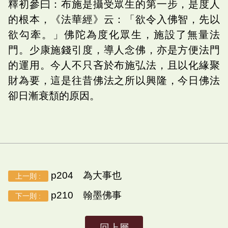
釋初參曰：布施是攝受眾生的第一步，是度人
的根本，《法華經》云：「欲令入佛智，先以
欲勾牽。」佛陀為度化眾生，施設了無量法
門。少康施錢引度，導人念佛，亦是方便法門
的運用。今人不只吝於布施弘法，且以化緣聚
財為要，這是往昔佛法之所以興隆，今日佛法
卻日漸衰頹的原因。
p204 為大事也
上一則 :
p210 翰墨佛事
下一則 :
回上層