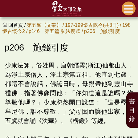
回首頁 /
第五類【文叢】 /
197-199懷古慨今(共3冊) /
198
懷古慨今2 /
p146 第五篇 弘法度眾 /
p206 施錢引度
p206 施錢引度
少康法師，俗姓周，唐朝縉雲(浙江)仙都山人，
為淨土宗僧人，淨土宗第五祖。他直到七歲，
都還不會說話，佛誕日時，母親帶他到靈山寺
禮佛，指著佛像問他：「你知道這是誰嗎？你
書
尊敬他嗎？」少康忽然開口說道：「這是釋迦
目
牟尼佛，誰不尊敬。」父母因而讓他出家，十
錄
五歲就會誦《法華》、《楞嚴》等經。