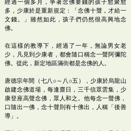
經過一個多月，爭著念佛要錢的孩子愈聚愈
多，少康於是重新規定：「念佛十聲，才給一
文錢。」雖然如此，孩子們仍然很高興地念
佛。
在這樣的教導下，經過了一年，無論男女老
少，凡見到少康者，都會隨口稱念一聲阿彌陀
佛。從此，新定地區滿街都是念佛的人。
唐德宗年間（七八○～八○五），少康於烏龍山
啟建念佛道場，每逢齋日，三千信眾雲集，少
康登座高聲念佛，眾人和之。他每念一聲佛，
口隨出一佛，念十聲則有十佛出，人稱「後善
導」。