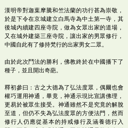
漢明帝對迦葉摩騰和竺法蘭的功行甚為崇敬，
於是下令在京城建立白馬寺為中土第一寺，其
後城內續建四座寺院，做為女眾出家的道場，
又在城外建築三座寺院，讓出家的男眾修行，
中國自此有了修持梵行的出家男女二眾。
由於此次鬥法的勝利，佛教終於在中國播下了
種子，並且開出奇葩。
釋初參曰：古之大德為了弘法度眾，偶爾也會
權巧運用神通，畢竟，神通示現比宣講佛理，
更易於被眾生接受。神通雖然不是究竟的解脫
至道，但仍不失為弘法度眾的方便法門，然而
修行人仍應從基本的持戒修行及涵養德行入