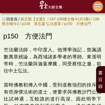
回首頁 /
第五類【文叢】 /
197-199懷古慨今(共3冊) /
198
懷古慨今2 /
p146 第五篇 弘法度眾 /
p150 方便法門
p150 方便法門
竺法蘭法師，中印度人。他博學強記，曾諷誦
數萬章經論，為西域諸多學者的導師。東漢明
帝時，竺法蘭與迦葉摩騰，同受蔡愔之邀，前
往中土弘法。
書
目
當時佛教初傳入中國，受到道教強烈的排斥，
錄
有些身懷法術的道士，便要求與佛教沙門公開
比試神通，互較誰的道行高深。因此明帝下