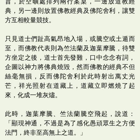
旨，於空曠處排列兩行案桌，一邊放道教經
典，另一邊則放置佛教經典及佛陀舍利，讓雙
方互相較量競技。
只見道士們趾高氣昂地入場，或騰空或土遁而
至，而佛教代表則為竺法蘭及迦葉摩騰，待雙
方坐定之後，道士首先發難，口中念念有詞，
企圖以神力將佛典燒毀，然而佛教的經典不但
絲毫無損，反而佛陀舍利於此時射出萬丈光
芒，祥光照射在道藏上，道藏立即燃燒了起
來，化成一堆灰燼。
此時，迦葉摩騰、竺法蘭騰空飛起，說道：
「顯現神通，不過是為了感化愚頑眾生之方便
法門，終非至高無上之道。」