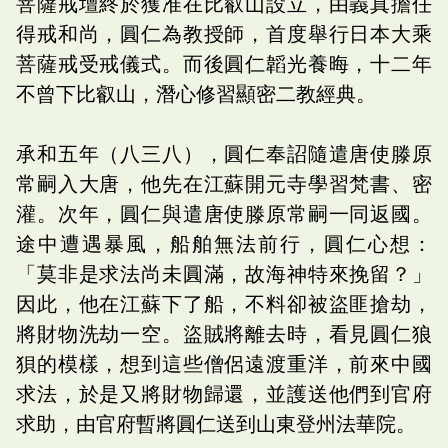
菩薩戒壇終於獲准在比叡山設立，由義真擔任
得戒和尚，圓仁為教授師，首度舉行日本大乘
菩薩戒受戒儀式。而後圓仁韜光養晦，十二年
不曾下比叡山，潛心修習顯密二教經典。
承和五年（八三八），圓仁奉詔隨遣唐使滕原
常嗣入大唐，他先在江蘇開元寺學習梵書、密
灌。次年，圓仁與遣唐使滕原常嗣一同返國。
途中遭遇暴風，船舶無法前行，圓仁心想：
「莫非是求法尚未圓滿，故海神特來挽留？」
因此，他在江蘇下了船，不料卻被盜匪搶劫，
將財物洗劫一空。盜賊將離去時，看見圓仁狼
狽的模樣，想到這些僧侶遠渡重洋，前來中國
求法，於是又將財物歸還，並護送他們到官府
求助，由官府暫將圓仁送到山東登州法華院。