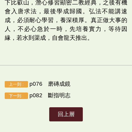
下比叡山，潛心修習顯密二教經典，之後有機
會入唐求法，最後學成歸國。弘法不能講速
成，必須耐心學習，養深積厚。真正做大事的
人，不必心急於一時，先培養實力，等待因
緣，若水到渠成，自會龍天推出。
p076 磨磚成鏡
上一則 :
p082 斷指明志
下一則 :
回上層