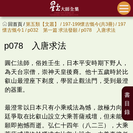
回首頁 /
第五類【文叢】 /
197-199懷古慨今(共3冊) /
197
懷古慨今1 /
p032 第一篇 求法發願 /
p078 入唐求法
p078 入唐求法
圓仁法師，俗姓壬生，日本平安時期下野人，
為天台宗僧，崇神天皇後裔。他十五歲時於比
叡山最澄座下剃度，學習止觀法門，受到最澄
的器重。
書
目
最澄常以日本只有小乘戒法為憾，故極力向朝
錄
廷爭取在比叡山設立大乘菩薩戒壇，但未能如
願即抱憾而逝。弘仁十四年（八二三），大乘