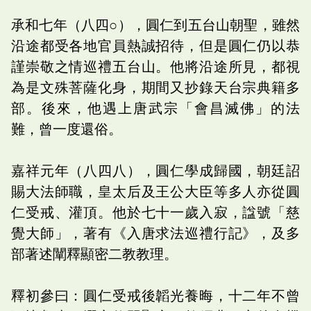
承和七年（八四○），圓仁到五台山朝聖，雖然
沿途都受各地官員熱誠招待，但是圓仁仍以恭
謹崇敬之情巡禮五台山。他將沿途所見，都視
為是文殊菩薩化身，期間又抄錄天台宗典籍多
部。後來，他遇上唐武宗「會昌滅佛」的法
難，曾一度還俗。
嘉祥元年（八四八），圓仁學成歸國，朝廷詔
賜大法師職，皇太后及王公大臣等多人亦從圓
仁受戒、灌頂。他於七十一歲入寂，諡號「慈
覺大師」，著有《入唐求法巡禮行記》，及多
部著述闡釋顯密二教教理。
釋初參曰：圓仁受戒後韜光養晦，十二年不曾