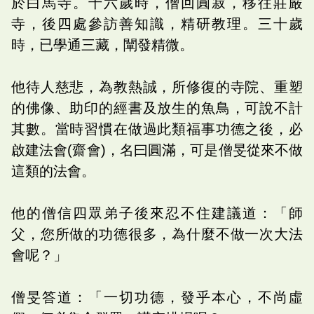
於白馬寺。十六歲時，僧回圓寂，移往莊嚴
寺，後四處參訪善知識，精研教理。三十歲
時，已學通三藏，闡發精微。
他待人慈悲，為教熱誠，所修復的寺院、重塑
的佛像、助印的經書及放生的魚鳥，可說不計
其數。當時習慣在做過此類福事功德之後，必
啟建法會(齋會)，名曰圓滿，可是僧旻從來不做
這類的法會。
他的僧信四眾弟子後來忍不住建議道：「師
父，您所做的功德很多，為什麼不做一次大法
會呢？」
僧旻答道：「一切功德，發乎本心，不尚虛