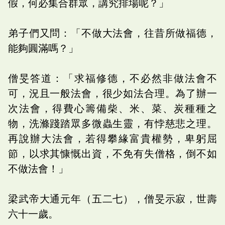
假，何必集合群眾，講究排場呢？」
弟子們又問：「不做大法會，往昔所做福德，
能夠圓滿嗎？」
僧旻答道：「求福修德，不必然非做法會不
可，況且一般法會，很少如法合理。為了辦一
次法會，得費心籌備柴、米、菜、炭種種之
物，洗滌踐踏眾多微蟲生靈，有悖慈悲之理。
再說辦大法會，若得攀緣富貴權勢，卑躬屈
節，以求其慷慨出資，不免有失僧格，倒不如
不做法會！」
梁武帝大通元年（五二七），僧旻示寂，世壽
六十一歲。