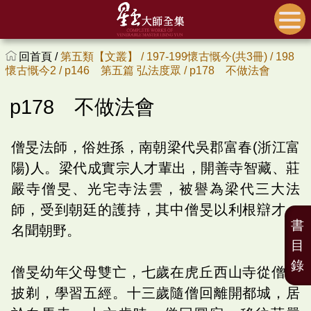
回首頁 /
第五類【文叢】 /
197-199懷古慨今(共3冊) /
198
懷古慨今2 /
p146 第五篇 弘法度眾 /
p178 不做法會
p178 不做法會
僧旻法師，俗姓孫，南朝梁代吳郡富春(浙江富
陽)人。梁代成實宗人才輩出，開善寺智藏、莊
嚴寺僧旻、光宅寺法雲，被譽為梁代三大法
師，受到朝廷的護持，其中僧旻以利根辯才，
書
名聞朝野。
目
錄
僧旻幼年父母雙亡，七歲在虎丘西山寺從僧回
披剃，學習五經。十三歲隨僧回離開都城，居