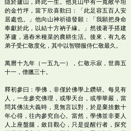
隱於廬山，終此一生。他見山中有一寬敞平坦
的金竹坪，當下欣喜歎曰：「此足容五百人安
居處也。」他向山神祈禱發願：「我願把身命
奉獻於此，以結十方衲子緣。」然後著手搭建
茅廬，過舂米種菜的農耕生活。後來，有九名
弟子受仁敬度化，其中以智聯服侍仁敬最久。
萬曆十九年（一五九一），仁敬示寂，世壽五
十一，僧臘三十。
釋初參曰：學佛，非僅於佛學上鑽研。每見有
人，一生參究佛理，或學天台，或學華嚴，當
問其佛法大義時，竟無言以對，於是棄捨數十
年心得，往內參究自心。當然，學佛並非要人
人上座盤腿，斂目觀心，只是提醒行者，探究