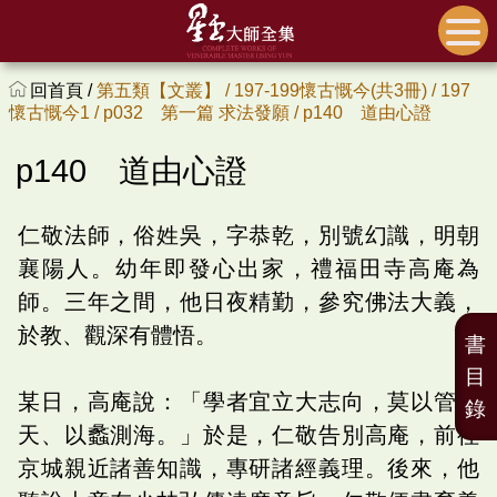
回首頁 /
第五類【文叢】 /
197-199懷古慨今(共3冊) /
197
懷古慨今1 /
p032 第一篇 求法發願 /
p140 道由心證
p140 道由心證
仁敬法師，俗姓吳，字恭乾，別號幻識，明朝
襄陽人。幼年即發心出家，禮福田寺高庵為
師。三年之間，他日夜精勤，參究佛法大義，
於教、觀深有體悟。
書
目
某日，高庵說：「學者宜立大志向，莫以管窺
錄
天、以蠡測海。」於是，仁敬告別高庵，前往
京城親近諸善知識，專研諸經義理。後來，他