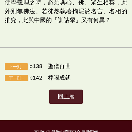
佛學義理之時，必須與心、佛、眾生相契，此
外別無佛法。若徒然執著拘泥於名言、名相的
推究，此與中國的「訓詁學」又有何異？
p138 聖僧再世
上一則 :
p142 棒喝成就
下一則 :
回上層
本網站由 佛光山資訊中心 協助製作