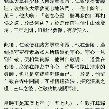
聽說大章在少林弘傳達摩意旨，仁敬便盡棄義
理，改往依大章參究心地法門，一住十餘年。
某日，他大嘆：「道在心證，聽再多的口耳相
傳之道，於己何益？」於是便前往伏牛山煉魔
場，三年之間，唯默坐參禪，有所契入。
此後，仁敬便往諸方尋求印證，他在金陵，遇
到操守密行素為眾人所稱道的守心。守心一見
到仁敬，便相當賞識，他對仁敬說：「道貴在
心悟，必須在靜密中守心。你即便跋山涉水的
尋師，也只是空費草鞋錢而已。」於是，他留
仁敬在寺中閉關，互相切磋禪法，探究深奧之
理，三年之後，仁敬終於破關而出。
當時正是萬曆七年（一五七九），仁敬打算歸