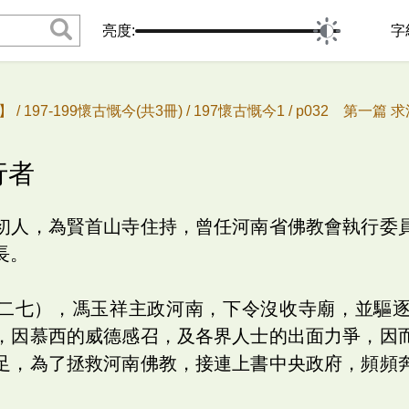
亮度:
字
 /
197-199懷古慨今(共3冊) /
197懷古慨今1 /
p032 第一篇 求
行者
初人，為賢首山寺住持，曾任河南省佛教會執行委
長。
二七），馮玉祥主政河南，下令沒收寺廟，並驅
，因慕西的威德感召，及各界人士的出面力爭，因
足，為了拯救河南佛教，接連上書中央政府，頻頻