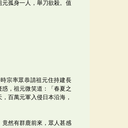
祖元孤身一人，舉刀欲殺。值
条時宗率眾恭請祖元住持建長
疑惑，祖元微笑道：「春夏之
天，百萬元軍入侵日本沿海，
，竟然有群鹿前來，眾人甚感