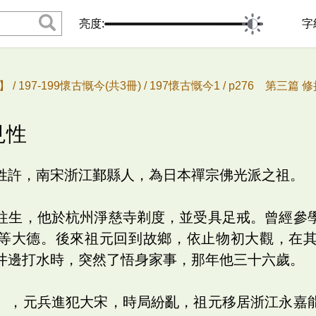
亮度:
字
 /
197-199懷古慨今(共3冊) /
197懷古慨今1 /
p276 第三篇 修
見性
姓許，南宋浙江鄞縣人，為日本禪宗佛光派之祖。
往生，他於杭州淨慈寺剃度，並受具足戒。曾經參
等大德。後來祖元回到故鄉，依止物初大觀，在
井邊打水時，突然了悟身家事，那年他三十六歲。
），元兵進犯大宋，時局紛亂，祖元移居浙江永嘉