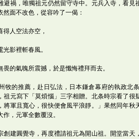
難避禍，唯獨祖元仍然留守寺中。元兵入寺，看見
依然面不改色，從容吟了一偈：
喜得人空法亦空，
電光影裡斬春風。
無畏的氣魄所震撼，於是懺悔禮拜而去。
州牧的推薦，赴日弘法，日本鎌倉幕府的執政北
，祖元寫下「莫煩惱」三字相贈。北条時宗看了很
，將軍且寬心，很快便會風平浪靜。」果然同年秋
大作，元軍全數覆沒。
宗創建圓覺寺，再度禮請祖元為開山祖。開堂當天