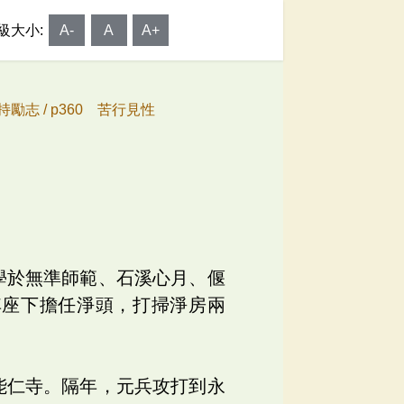
級大小:
A-
A
A+
持勵志 /
p360 苦行見性
學於無準師範、石溪心月、偃
其座下擔任淨頭，打掃淨房兩
能仁寺。隔年，元兵攻打到永