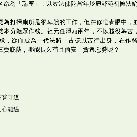
名命為「瑞鹿」，以效法佛陀當年於鹿野苑初轉法
認為打掃廁所是很卑賤的工作，但在修道者眼中，
然本分隨眾作務。祖元任淨頭兩年，不以賤役為苦
緣，從而成為一代法將。古德以苦行出身，在作
三寶庇蔭，哪能長久苟且偷安，貪逸惡勞呢？
清貧守道
防心離過