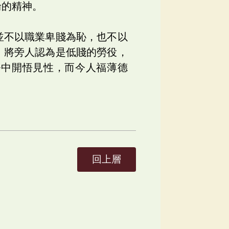
輪的精神。
並不以職業卑賤為恥，也不以
，將旁人認為是低賤的勞役，
務中開悟見性，而今人福薄德
回上層