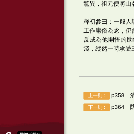
驚異，祖元便將山
釋初參曰：一般人
工作庸俗為念，仍
反成為他開悟的助
淺，縱然一時承受
p358 
上一則 :
p364 
下一則 :