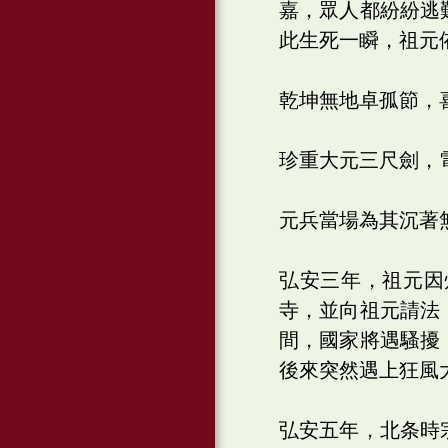
嘉，眾人都紛紛逃
此生死一瞬，祖元
乾坤無地卓孤節，
珍重大元三尺劍，
元兵當場為其沉著
弘安三年，祖元因
寺，並向祖元請法
間，國家將遇騷擾
後來突然遇上狂風
弘安五年，北条時