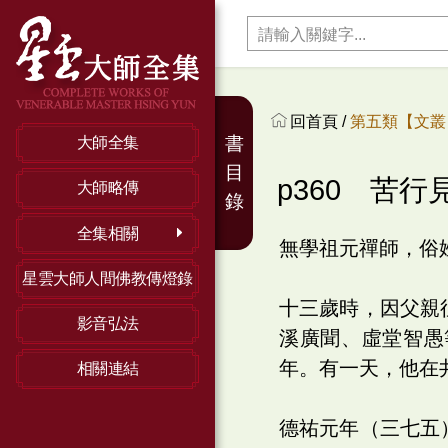
回首頁 /
第五類【文叢】
書
大師全集
目
p360 苦行
大師略傳
錄
全集相關
無學祖元禪師，俗
星雲大師人間佛教傳燈錄
十三歲時，因父親
影音弘法
溪廣聞、虛堂智愚
年。有一天，他在
相關連結
德祐元年（三七五