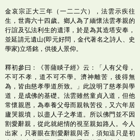
金哀宗正大三年（一二二六），法雲示疾往
生，世壽六十四歲。鄉人為了緬懷法雲孝親的
行誼及弘法利生的遺澤，於是為其造塔安奉，
並延請元遺山(即元好問，金代著名之詩人、史
學家)立塔銘，供後人景仰。
釋初參曰：《菩薩睒子經》云：「人有父母，
不可不孝，道不可不學。濟神離苦，後得無
為，皆由慈孝學道所致。」此說明了慈孝與學
道，是成佛的基礎。法雲雖然童貞入道，但他
常懷親恩，為奉養父母而親執苦役，又六年居
廬哭親墳，以盡人子之孝道。所以佛門並不因
割愛辭親，從此就絕情的視至親如路人。今人
出家，只著眼在割愛辭親與否，須知這只是初