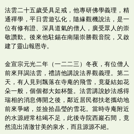
法雲二十五歲受具足戒，他專研佛學義理，精
通禪學，平日雲遊弘化，隨緣觀機說法，是一
位有修有證、深具道氣的僧人，廣受眾人的崇
敬讚歎。後來他駐錫在南陽崇勝觀音院，又啟
建了靈山報恩寺。
金宣宗元光二年（一二二三）冬夜，有位僧人
前來拜謁法雲，禮請他講說法界觀義理。第二
天，有人見到飄落在寺庵的飛雪，竟凝結如花
朵一般，個個都大如杯盤。法雲講說妙法感得
瑞相的消息傳開之後，鄰近居民都扶老攜幼地
前來爭睹，並撿拾晶瑩的雪花。當時寺庵附近
的水源經常枯竭不足，此後寺院西巖石間，竟
然流出清澈甘美的泉水，而且源源不絕。