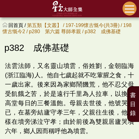
回首頁 /
第五類【文叢】 /
197-199懷古慨今(共3冊) /
198
懷古慨今2 /
p280 第六篇 尊師孝親 /
p382 成佛基礎
p382 成佛基礎
法雲法師，又名靈山墳雲，俗姓劉，金朝臨海
(浙江臨海)人。他自七歲起就不吃葷腥之食，十
一歲出家。後來因為家鄉鬧饑荒，他不忍父母
受飢餓之苦，於是遠行千里為人拉車，以換取
書
高堂每日的三餐溫飽。母親去世後，他號哭不
目
已，在墓旁結廬守孝三年，父親往生後，他同
錄
樣在墳旁涕泣守孝；由於前後為雙親居廬哭墳
六年，鄉人因而稱呼他為墳雲。